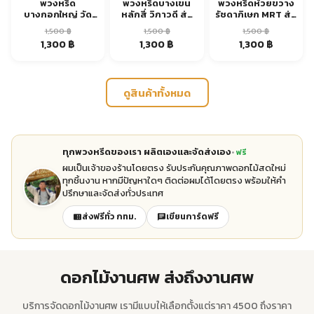
พวงหรีด
พวงหรีดบางเขน
พวงหรีดห้วยขวาง
บางกอกใหญ่ วัด
หลักสี่ วิภาวดี ส่ง
รัชดาภิเษก MRT ส่ง
อรุณ เจริญนคร ส่ง
ด่วน
ด่วน
1,500
฿
1,500
฿
1,500
฿
ด่วน
Original
Current
Original
Current
Original
Current
1,300
฿
1,300
฿
1,300
฿
price
price
price
price
price
price
was:
is:
was:
is:
was:
is:
1,500 ฿.
1,300 ฿.
1,500 ฿.
1,300 ฿.
1,500 ฿.
1,300 ฿.
ดูสินค้าทั้งหมด
ทุกพวงหรีดของเรา ผลิตเองและจัดส่งเอง
ฟรี
ผมเป็นเจ้าของร้านโดยตรง รับประกันคุณภาพดอกไม้สดใหม่
ทุกชิ้นงาน หากมีปัญหาใดๆ ติดต่อผมได้โดยตรง พร้อมให้คำ
ปรึกษาและจัดส่งทั่วประเทศ
ส่งฟรีทั่ว กทม.
เขียนการ์ดฟรี
ดอกไม้งานศพ ส่งถึงงานศพ
บริการจัดดอกไม้งานศพ เรามีแบบให้เลือกตั้งแต่ราคา 4500 ถึงราคา