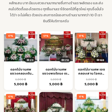
หลักแสน บาท มีแบบสวยงามมากมายซึ่งทางร้านเราผลิตเอง และส่ง
คนไปติดตั้งเองโดยตรง ทุกชิ้นงานเราใช้ดอกไม้ที่สุดใหม่ คุณจึ่งมั่นใจ
ได้ว่า จะไม่เหี่ยว ด้วยประสบการณ์ของทางร้านเรามากกว่า 10 ปี เรา
ยินดีให้บริการครับ
17%
17%
17%
211
178
168
ดอกไม้งานศพ
ดอกไม้งานศพ
ดอกไม้งานศพ เขต
แขวงคลองตัน
แขวงพระโขนง เขต
คลองสาน ไอคอน
พระโขนง BTS ส่ง
พระโขนง ส่งด่วน
สยาม เจริญนคร ส่ง
6,000
฿
6,000
฿
6,000
฿
ด่วน
ตรง
Original
Current
Original
Current
Original
Current
5,000
฿
5,000
฿
5,000
฿
price
price
price
price
price
price
was:
is:
was:
is:
was:
is:
17%
17%
6,000 ฿.
5,000 ฿.
6,000 ฿.
5,000 ฿.
6,000 ฿.
5,000 ฿.