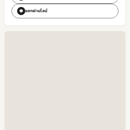
แชทผ่านไลน์