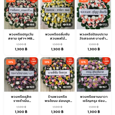
166
158
177
พวงหรีดปทุมวัน
พวงหรีดตลิ่งชัน
พวงหรีดป้อมปราบ
สยาม จุฬาฯ MBK
สวนผลไม้
วัดสระเกศ บางลำพู
ส่งด่วน
ราชพฤกษ์ ส่งด่วน
ส่งด่วน
1,500
฿
1,500
฿
1,500
฿
Original
Current
Original
Current
Original
Current
1,300
฿
1,300
฿
1,300
฿
price
price
price
price
price
price
was:
is:
was:
is:
was:
is:
13%
13%
13%
1,500 ฿.
1,300 ฿.
1,500 ฿.
1,300 ฿.
1,500 ฿.
1,300 ฿.
160
149
167
พวงหรีดดุสิต
ร้านพวงหรีด
พวงหรีดยานนาวา
ราชดำเนิน
พระโขนง อ่อนนุช
เจริญกรุง ช่อง
รพ.วชิรฯ ส่งด่วน
สุขุมวิท ส่งด่วน
นนทรี ส่งด่วน
1,500
฿
1,500
฿
1,500
฿
Original
Current
Original
Current
Original
Current
1,300
฿
1,300
฿
1,300
฿