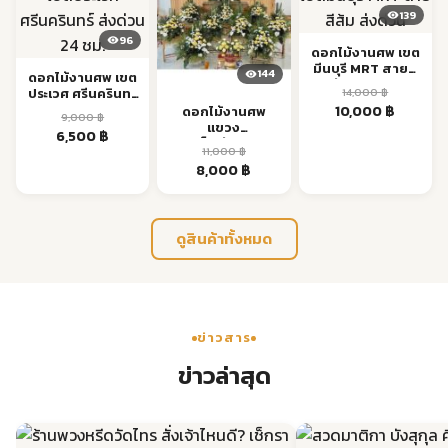
139
96
ดอกไม้งานศพ เขต
มีนบุรี MRT สายสี
144
ดอกไม้งานศพ เขต
ส้ม ส่งด่วน
14,000
฿
ประเวศ ศรีนครินทร์
Original
Current
ส่งด่วน 24 ชม.
10,000
฿
ดอกไม้งานศพ
9,000
฿
แขวง
price
price
Original
Current
6,500
฿
สมเด็จเจ้าพระยา
was:
is:
11,000
฿
price
price
คลองสาน ส่งด่วน
14,000 ฿.
10,000 ฿
Original
Current
8,000
฿
was:
is:
price
price
9,000 ฿.
6,500 ฿.
was:
is:
11,000 ฿.
8,000 ฿.
ดูสินค้าทั้งหมด
ข่าวสาร
ข่าวล่าสุด