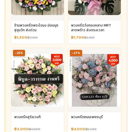
ร้านพวงหรีดพระโขนง อ่อนนุช
พวงหรีดวังทองหลาง MRT
สุขุมวิท ส่งด่วน
ลาดพร้าว ส่งตรงเวลา
฿1,300
฿1,700
฿1,500
฿2,100
-25%
-27%
พวงหรีดสุริยวงศ์
พวงหรีดถนนเพชรบุรี
฿3,000
฿4,000
฿4,000
฿5,500