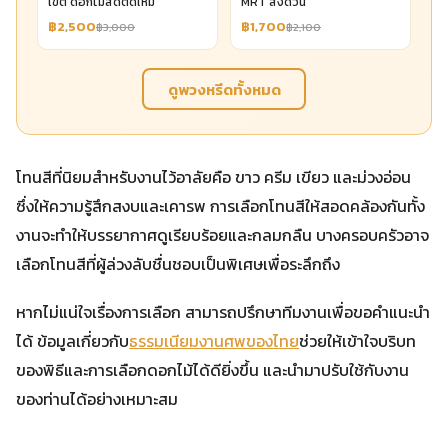
เขต ดอกไม้สดตัดใหม่
MRT ส่งด่วน
฿2,500
฿1,700
฿3,000
฿2,100
ดูพวงหรีดทั้งหมด
โทนสีที่นิยมสำหรับงานไว้อาลัยคือ ขาว ครีม เขียว และม่วงอ่อน
ซึ่งให้ความรู้สึกสงบและเคารพ การเลือกโทนสีให้สอดคล้องกันทั้ง
งานจะทำให้บรรยากาศดูเรียบร้อยและกลมกลืน บางครอบครัวอาจ
เลือกโทนสีที่ผู้ล่วงลับชื่นชอบเป็นพิเศษเพื่อระลึกถึง
หากไม่แน่ใจเรื่องการเลือก สามารถปรึกษาทีมงานเพื่อขอคำแนะนำ
ได้ ข้อมูลเกี่ยวกับ
ธรรมเนียมงานศพของไทย
ช่วยให้เข้าใจบริบท
ของพิธีและการเลือกดอกไม้ได้ดียิ่งขึ้น และนำมาปรับใช้กับงาน
ของท่านได้อย่างเหมาะสม