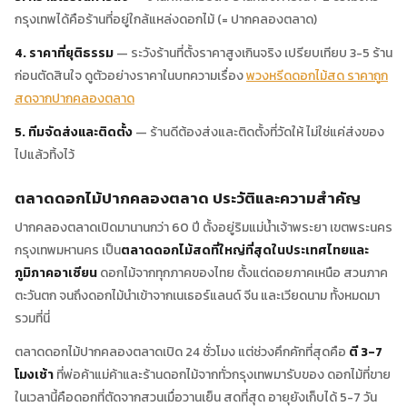
กรุงเทพได้คือร้านที่อยู่ใกล้แหล่งดอกไม้ (= ปากคลองตลาด)
4. ราคาที่ยุติธรรม
— ระวังร้านที่ตั้งราคาสูงเกินจริง เปรียบเทียบ 3-5 ร้าน
ก่อนตัดสินใจ ดูตัวอย่างราคาในบทความเรื่อง
พวงหรีดดอกไม้สด ราคาถูก
สดจากปากคลองตลาด
5. ทีมจัดส่งและติดตั้ง
— ร้านดีต้องส่งและติดตั้งที่วัดให้ ไม่ใช่แค่ส่งของ
ไปแล้วทิ้งไว้
ตลาดดอกไม้ปากคลองตลาด ประวัติและความสำคัญ
ปากคลองตลาดเปิดมานานกว่า 60 ปี ตั้งอยู่ริมแม่น้ำเจ้าพระยา เขตพระนคร
กรุงเทพมหานคร เป็น
ตลาดดอกไม้สดที่ใหญ่ที่สุดในประเทศไทยและ
ภูมิภาคอาเซียน
ดอกไม้จากทุกภาคของไทย ตั้งแต่ดอยภาคเหนือ สวนภาค
ตะวันตก จนถึงดอกไม้นำเข้าจากเนเธอร์แลนด์ จีน และเวียดนาม ทั้งหมดมา
รวมที่นี่
ตลาดดอกไม้ปากคลองตลาดเปิด 24 ชั่วโมง แต่ช่วงคึกคักที่สุดคือ
ตี 3-7
โมงเช้า
ที่พ่อค้าแม่ค้าและร้านดอกไม้จากทั่วกรุงเทพมารับของ ดอกไม้ที่ขาย
ในเวลานี้คือดอกที่ตัดจากสวนเมื่อวานเย็น สดที่สุด อายุยังเก็บได้ 5-7 วัน