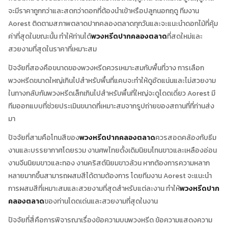
จะมีราคาถูกกว่าและสดกว่าดอกที่ต้องนำเข้าหรือปลูกนอกฤดู ทีมงาน
Aorest ติดตามสภาพตลาดปากคลองตลาดทุกวันและจะแนะนำดอกไม้ที่คุ้ม
ค่าที่สุดในขณะนั้น ทำให้ท่านได้
พวงหรีดปากคลองตลาด
ที่สดใหม่และ
สวยงามที่สุดในราคาที่เหมาะสม
ปัจจัยที่สองคือขนาดของพวงหรีดควรเหมาะสมกับพื้นที่วาง การเลือก
พวงหรีดขนาดใหญ่เกินไปสำหรับพื้นที่แคบจะทำให้ดูอัดแน่นและไม่สวยงาม
ในทางกลับกันพวงหรีดเล็กเกินไปสำหรับพื้นที่ใหญ่จะดูโดดเดี่ยว Aorest มี
ทีมออกแบบที่ช่วยประเมินขนาดที่เหมาะสมจากรูปถ่ายของสถานที่ที่ท่านส่ง
มา
ปัจจัยที่สามคือโทนสีของ
พวงหรีดปากคลองตลาด
ควรสอดคล้องกับธีม
งานและบรรยากาศโดยรวม งานศพไทยดั้งเดิมนิยมโทนขาวและเหลืองอ่อน
งานจีนนิยมขาวและทอง งานคริสต์นิยมขาวล้วน หากต้องการความหลาก
หลายมากขึ้นสามารถผสมสีได้ตามต้องการ โดยทีมงาน Aorest จะแนะนำ
การผสมสีที่เหมาะสมและสวยงามที่สุดสำหรับแต่ละงาน ทำให้
พวงหรีดปาก
คลองตลาด
ของท่านโดดเด่นและสวยงามที่สุดในงาน
ปัจจัยที่สี่คือการพิจารณาเรื่องข้อความบนพวงหรีด ข้อความแสดงความ