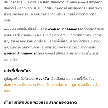
เสียใจควรกระชับ ชัดเจน และเหมาะสมกับความสัมพันธ์ Aorest มีตัวอย่าง
ข้อความให้เลือกหลายรูปแบบ ทั้งแบบทางการสำหรับองค์กร แบบส่วนตัว
สำหรับครอบครัว และแบบภาษาอังกฤษสำหรับงานที่มีชาวต่างชาติร่วม
ด้วย
Aorest มุ่งมั่นที่จะเป็นผู้ให้บริการ
พวงหรีดปากคลองตลาด
ที่ดีที่สุดสำหรับ
ครอบครัวในกรุงเทพฯ และปริมณฑล ด้วยความเชื่อว่าในช่วงเวลาแห่งการ
สูญเสีย ครอบครัวสมควรได้รับบริการที่ดีที่สุดในราคาที่ยุติธรรม เราจึง
ทุ่มเทในการพัฒนาคุณภาพและบริการอย่างต่อเนื่อง เพื่อให้ทุกการสั่ง
พวงหรีดปากคลองตลาด
กับ Aorest เป็นประสบการณ์ที่ราบรื่นและน่า
พอใจที่สุด
หน้าที่เกี่ยวข้อง
ดูข้อมูลเพิ่มเติมในหมวด
พวงหรีด
หรือเลือกอ่านบทความที่เกี่ยวข้อง:
ประเภทพวงหรีดงานศพ
|
พวงหรีดดอกไม้สด ราคาถูก
|
พวงหรีดส่งด่วน
กทม.
คำถามที่พบบ่อย พวงหรีดปากคลองตลาด