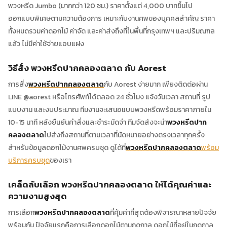
พวงหรีด Jumbo (มากกว่า 120 ซม.) ราคาตั้งแต่ 4,000 บาทขึ้นไป
ออกแบบพิเศษตามความต้องการ เหมาะกับงานศพของบุคคลสำคัญ ราคา
ทั้งหมดรวมค่าดอกไม้ ค่าจัด และค่าส่งถึงที่ในพื้นที่กรุงเทพฯ และปริมณฑล
แล้ว ไม่มีค่าใช้จ่ายแอบแฝง
วิธีสั่ง พวงหรีดปากคลองตลาด กับ Aorest
การสั่ง
พวงหรีดปากคลองตลาด
กับ Aorest ง่ายมาก เพียงติดต่อผ่าน
LINE @aorest หรือโทรศัพท์ได้ตลอด 24 ชั่วโมง แจ้งวันเวลา สถานที่ รูป
แบบงาน และงบประมาณ ทีมงานจะเสนอแบบพวงหรีดพร้อมราคาภายใน
10-15 นาที หลังยืนยันคำสั่งและชำระมัดจำ ทีมจัดส่งจะนำ
พวงหรีดปาก
คลองตลาด
ไปส่งถึงสถานที่ตามเวลาที่นัดหมายอย่างตรงเวลาทุกครั้ง
สำหรับข้อมูลดอกไม้งานศพครบชุด ดูได้ที่
พวงหรีดปากคลองตลาด
พร้อม
บริการครบชุด
ของเรา
เคล็ดลับเลือก พวงหรีดปากคลองตลาด ให้ได้คุณค่าและ
ความงามสูงสุด
การเลือก
พวงหรีดปากคลองตลาด
ที่คุ้มค่าที่สุดต้องพิจารณาหลายปัจจัย
พร้อมกัน ปัจจัยแรกคือการเลือกดอกไม้ตามฤดูกาล ดอกไม้ที่อยู่ในฤดูกาล