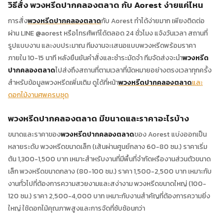
วิธีสั่ง พวงหรีดปากคลองตลาด กับ Aorest ง่ายแค่ไหน
การสั่ง
พวงหรีดปากคลองตลาด
กับ Aorest ทำได้ง่ายมาก เพียงติดต่อ
ผ่าน LINE @aorest หรือโทรศัพท์ได้ตลอด 24 ชั่วโมง แจ้งวันเวลา สถานที่
รูปแบบงาน และงบประมาณ ทีมงานจะเสนอแบบพวงหรีดพร้อมราคา
ภายใน 10-15 นาที หลังยืนยันคำสั่งและชำระมัดจำ ทีมจัดส่งจะนำ
พวงหรีด
ปากคลองตลาด
ไปส่งถึงสถานที่ตามเวลาที่นัดหมายอย่างตรงเวลาทุกครั้ง
สำหรับข้อมูลพวงหรีดเพิ่มเติม ดูได้ที่หน้า
พวงหรีดปากคลองตลาด
และ
ดอกไม้งานศพครบชุด
พวงหรีดปากคลองตลาด มีขนาดและราคาอะไรบ้าง
ขนาดและราคาของ
พวงหรีดปากคลองตลาด
ของ Aorest แบ่งออกเป็น
หลายระดับ พวงหรีดขนาดเล็ก (เส้นผ่านศูนย์กลาง 60-80 ซม.) ราคาเริ่ม
ต้น 1,300-1,500 บาท เหมาะสำหรับงานที่มีพื้นที่จำกัดหรืองานส่วนตัวขนาด
เล็ก พวงหรีดขนาดกลาง (80-100 ซม.) ราคา 1,500-2,500 บาท เหมาะกับ
งานทั่วไปที่ต้องการความสวยงามและสง่างาม พวงหรีดขนาดใหญ่ (100-
120 ซม.) ราคา 2,500-4,000 บาท เหมาะกับงานสำคัญที่ต้องการความยิ่ง
ใหญ่ ใช้ดอกไม้คุณภาพสูงและการจัดที่ซับซ้อนกว่า