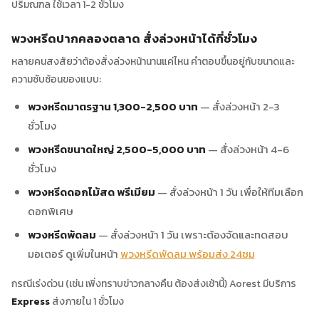
ปริมณฑล ใช้เวลา 1-2 ชั่วโมง
พวงหรีดปากคลองตลาด สั่งล่วงหน้าได้กี่ชั่วโมง
หลายคนสงสัยว่าต้องสั่งล่วงหน้านานแค่ไหน คำตอบขึ้นอยู่กับขนาดและ
ความซับซ้อนของแบบ:
พวงหรีดมาตรฐาน 1,300-2,500 บาท
— สั่งล่วงหน้า 2-3
ชั่วโมง
พวงหรีดขนาดใหญ่ 2,500-5,000 บาท
— สั่งล่วงหน้า 4-6
ชั่วโมง
พวงหรีดดอกไม้สด พรีเมียม
— สั่งล่วงหน้า 1 วัน เพื่อให้ทีมเลือก
ดอกพิเศษ
พวงหรีดพัดลม
— สั่งล่วงหน้า 1 วัน เพราะต้องจัดและทดสอบ
มอเตอร์ ดูเพิ่มในหน้า
พวงหรีดพัดลม พร้อมส่ง 24ชม
กรณีเร่งด่วน (เช่น เพิ่งทราบข่าวกลางคืน ต้องส่งเช้านี้) Aorest มีบริการ
Express
ส่งภายใน 1 ชั่วโมง