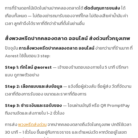
การที่ร้านดอกไม้เปิดในย่านปากคลองตลาดได้
ตัดต้นทุนการขนส่ง
ได้
เกือบทั้งหมด — ไม่ต้องเช่ารถมารับของจากที่ไกล ไม่ต้องเสียค่าน้ำมัน ค่า
เวลา ลูกค้าจึงได้ราคาที่ดีกว่าร้านที่ตั้งในย่านอื่น
สั่งพวงหรีดปากคลองตลาด ออนไลน์ ส่งด่วนทั่วกรุงเทพ
ปัจจุบัน
การสั่งพวงหรีดปากคลองตลาด ออนไลน์
ง่ายกว่ามาที่ร้านมาก ที่
Aorest ใช้ขั้นตอน 3 step:
Step 1: ทักไลน์ @aorest
— เจ้าของร้านตอบเองภายใน 5 นาที ปรึกษา
แบบ ดูภาพตัวอย่าง
Step 2: เลือกแบบและส่งข้อมูล
— แจ้งชื่อผู้ล่วงลับ ชื่อผู้ส่ง วัดที่จัดงาน
เวลาที่ต้องการรับของ ขนาดและราคาที่ต้องการ
Step 3: ชำระเงินและรอรับของ
— โอนผ่านบัญชี หรือ QR PromptPay
ทีมงานจัดและส่งภายใน 1-2 ชั่วโมง
การส่ง
พวงหรีดส่งด่วน
จากปากคลองตลาดถึงวัดในกรุงเทพ ปกติใช้เวลา
30 นาที – 1 ชั่วโมง ขึ้นอยู่กับการจราจร และตำแหน่งวัด หากวัดอยู่ในเขต