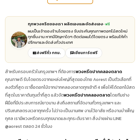
ทุกพวงหรีดของเรา ผลิตเองและจัดส่งเอง
ฟรี
ผมเป็นเจ้าของร้านโดยตรง รับประกันคุณภาพดอกไม้สดใหม่
ทุกชิ้นงาน หากมีปัญหาใดๆ ติดต่อผมได้โดยตรง พร้อมให้คำ
ปรึกษาและจัดส่งทั่วประเทศ
ส่งฟรีทั่ว กทม.
เขียนการ์ดฟรี
สำหรับครอบครัวในกรุงเทพฯ ที่ต้องการ
พวงหรีดปากคลองตลาด
คุณภาพดี รับโดยตรงจากแหล่งใหญ่ที่สุดของไทย Aorest เป็นตัวเลือกที่
ลงตัวที่สุด เราซื้อดอกไม้จากปากคลองตลาดทุกเช้าตี 4 เพื่อให้ได้ดอกไม้สด
ที่สุดในราคาต้นทุนต่ำที่สุด แล้วจัด
พวงหรีดปากคลองตลาด
โดยทีมช่าง
ฝีมือที่มีประสบการณ์ยาวนาน ส่งถึงสถานที่จัดงานทั่วกรุงเทพฯ และ
ปริมณฑลตรงเวลาทุกครั้ง ไม่ว่าจะเป็นงานศพ งานไว้อาลัย หรืองานบำเพ็ญ
กุศล เรามีพวงหรีดครบทุกขนาดและทุกระดับราคา สั่งง่ายผ่าน LINE
@aorest ตลอด 24 ชั่วโมง