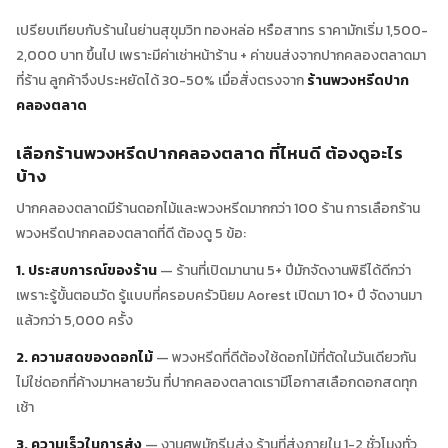
เปรียบเทียบกับร้านในย่านสุขุมวิท ทองหล่อ หรือสาทร ราคามักเริ่ม 1,500-
2,000 บาท ขึ้นไป เพราะมีค่าเช่าหน้าร้าน + ค่าขนส่งจากปากคลองตลาดมา
ที่ร้าน ลูกค้าจึงประหยัดได้ 30-50% เมื่อสั่งตรงจาก
ร้านพวงหรีดปาก
คลองตลาด
เลือกร้านพวงหรีดปากคลองตลาด ที่ไหนดี ต้องดูอะไร
บ้าง
ปากคลองตลาดมีร้านดอกไม้และพวงหรีดมากกว่า 100 ร้าน การเลือกร้าน
พวงหรีดปากคลองตลาดที่ดี ต้องดู 5 ข้อ:
1. ประสบการณ์ของร้าน
— ร้านที่เปิดมานาน 5+ ปีมักจัดงานพิธีได้ดีกว่า
เพราะรู้ขั้นตอนวัด รู้แบบที่ครอบครัวนิยม Aorest เปิดมา 10+ ปี จัดงานมา
แล้วกว่า 5,000 ครั้ง
2. ความสดของดอกไม้
— พวงหรีดที่ดีต้องใช้ดอกไม้ที่ตัดในวันเดียวกัน
ไม่ใช่ดอกที่ค้างมาหลายวัน ที่ปากคลองตลาดเรามีโอกาสเลือกดอกสดทุก
เช้า
3. ความเร็วในการส่ง
— งานศพมักรีบส่ง ร้านที่ส่งภายใน 1-2 ชั่วโมงทั่ว