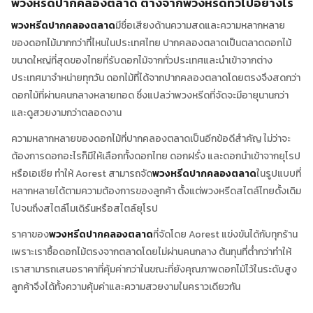
พวงหรีดปากคลองตลาด ต่างจากพวงหรีดทั่วไปอย่างไร
พวงหรีดปากคลองตลาด
มีชื่อเสียงด้านความสดและความหลากหลาย
ของดอกไม้มากกว่าที่ไหนในประเทศไทย ปากคลองตลาดเป็นตลาดดอกไม้
ขนาดใหญ่ที่สุดของไทยที่รับดอกไม้จากทั่วประเทศและนำเข้าจากต่าง
ประเทศมาจำหน่ายทุกวัน ดอกไม้ที่ได้จากปากคลองตลาดโดยตรงจึงสดกว่า
ดอกไม้ที่ผ่านคนกลางหลายทอด ซึ่งแปลว่าพวงหรีดที่จัดจะมีอายุนานกว่า
และดูสวยงามกว่าตลอดงาน
ความหลากหลายของดอกไม้ที่ปากคลองตลาดเป็นอีกข้อดีสำคัญ ไม่ว่าจะ
ต้องการดอกอะไรก็มีให้เลือกทั้งดอกไทย ดอกฝรั่ง และดอกนำเข้าจากยุโรป
หรือเอเชีย ทำให้ Aorest สามารถจัด
พวงหรีดปากคลองตลาด
ในรูปแบบที่
หลากหลายได้ตามความต้องการของลูกค้า ตั้งแต่พวงหรีดสไตล์ไทยดั้งเดิม
ไปจนถึงสไตล์โมเดิร์นหรือสไตล์ยุโรป
ราคาของ
พวงหรีดปากคลองตลาด
ที่จัดโดย Aorest แข่งขันได้กับทุกร้าน
เพราะเราซื้อดอกไม้ตรงจากตลาดโดยไม่ผ่านคนกลาง ต้นทุนที่ต่ำกว่าทำให้
เราสามารถเสนอราคาที่คุ้มค่ากว่าในขณะที่ยังคุณภาพดอกไม้ไว้ในระดับสูง
ลูกค้าจึงได้ทั้งความคุ้มค่าและความสวยงามในคราวเดียวกัน