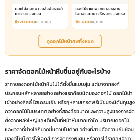
ดอกไม้งานศพ เขตสัมพันธวงศ์
ดอกไม้งานศพ เขตคลองสาน
เยาวราช ส่งด่วน
ไอคอนสยาม เจริญนคร ส่งตรง
฿120,000
฿5,000
฿160,000
฿6,000
ดูดอกไม้หน้าศพทั้งหมด
ราคาจัดดอกไม้หน้าหีบขึ้นอยู่กับอะไรบ้าง
ราคาของดอกไม้หน้าหีบไม่ได้ตั้งขึ้นแบบสุ่ม แต่มาจากองค์
ประกอบหลักหลายอย่าง อย่างแรกคือชนิดของดอกไม้ ดอกไม้นำ
เข้าอย่างลิลลี่ ไฮเดรนเยีย หรือกุหลาบเกรดพรีเมียมจะมีต้นทุนสูง
กว่าดอกไม้ในประเทศ อย่างที่สองคือขนาดและความสูงของการจัด
ยิ่งฉากหลังใหญ่และเต็มพื้นที่หน้าหีบมากเท่าใด ปริมาณดอกไม้
และเวลาที่ช่างใช้ก็มากขึ้นตามไปด้วย อย่างที่สามคือความซับซ้อน
ของดีไซน์ การไล่เฉดสี การจัดทรงพิเศษ หรือการใส่รายละเอียด