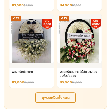
฿3,500
฿4,000
฿4,500
฿5,500
-25%
-25%
พวงหรีดหัวหมาก
พวงหรีดอนุสาวรีย์ชัย บางเขน
ส่งถึงวัดด่วน
฿3,000
฿3,000
฿4,000
฿4,000
ดูพวงหรีดทั้งหมด