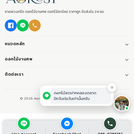
ขายพวงหรีด ดอกไม้งานศพ ดอกไม้สดใหม่ ราคาถูก จัดส่งใน 24 ชม.
หมวดหลัก
พวงหรีด
ดอกไม้งานศพ
พวงหรีดพัดลม
ดอกไม้หน้าศพ
ติดต่อเรา
พวงหรีดมาลา
ดอกไม้หน้าเมรุ
095-0796187
พวงหรีดผ้า
ดอกไม้หน้าหีบศพ
LINE: @aorest
หรีดหนังสือ
© 2026 Aorest. ขายพวงหรีด ดอกไม้งานศพ ปากคลองตลาด.
สินค้าทั้งหมด
ปากคลองตลาด เขตพระนคร กทม.
เปิดทุกวัน 08:00-23:00
ติดต่อเรา