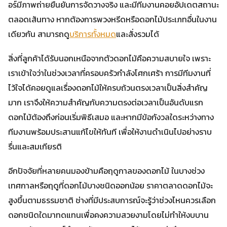
อร์มีภาพถ่ายยืนยันการจัดวางจริง และมีทีมงานคอยอัปเดตสถานะ
ตลอดเส้นทาง หากต้องการพวงหรีดหรือดอกไม้ประเภทอื่นในงาน
เดียวกัน สามารถดู
บริการทั้งหมด
และสั่งรวมได้
สิ่งที่ลูกค้าได้รับนอกเหนือจากตัวดอกไม้คือความสบายใจ เพราะ
เราเข้าใจว่าในช่วงเวลาที่ครอบครัวกำลังโศกเศร้า การมีทีมงานที่
ไว้ใจได้คอยดูแลเรื่องดอกไม้ให้ครบถ้วนตรงเวลาเป็นสิ่งสำคัญ
มาก เราจึงให้ความสำคัญกับความตรงต่อเวลาเป็นอันดับแรก
ดอกไม้ต้องถึงก่อนเริ่มพิธีเสมอ และหากมีข้อกังวลใดระหว่างทาง
ทีมงานพร้อมประสานแก้ไขให้ทันที เพื่อให้งานดำเนินไปอย่างราบ
รื่นและสมเกียรติ
อีกปัจจัยที่หลายคนมองข้ามคือฤดูกาลของดอกไม้ ในบางช่วง
เทศกาลหรือฤดูที่ดอกไม้บางชนิดออกน้อย ราคาตลาดดอกไม้จะ
สูงขึ้นตามธรรมชาติ ช่างที่มีประสบการณ์จะรู้ว่าช่วงไหนควรเลือก
ดอกชนิดใดมาทดแทนเพื่อคงความสวยงามโดยไม่ทำให้งบบาน