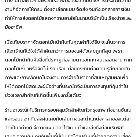
ทำงานได้สะดวกและรวดเร็ว เพียงแจ้งความต้องการครั้งเดียว ทีม
งานก็จัดการให้ครบ ตั้งแต่เลือกแบบ จัดส่ง จนถึงเอกสารการเงิน
ทำให้การส่งดอกไม้แสดงความอาลัยในนามบริษัทเป็นเรื่องง่ายและ
มืออาชีพ
เมื่อเทียบราคาจัดดอกไม้หน้าหีบกับคุณค่าที่ได้รับ จะเห็นว่าการ
เลือกร้านที่ไว้ใจได้สำคัญกว่าการมองแค่ตัวเลขถูกที่สุด เพราะ
ดอกไม้หน้าหีบคือสิ่งที่ปรากฏต่อสายตาแขกทุกคนตลอดงาน หาก
ดอกไม้เหี่ยวหรือจัดไม่เรียบร้อย ย่อมกระทบต่อความรู้สึกของเจ้า
ภาพและภาพลักษณ์ของงาน การจ่ายในราคาที่สมเหตุสมผลเพื่อ
ให้ได้ดอกไม้สดและฝีมือช่างที่ประณีตจึงเป็นการลงทุนที่คุ้มค่าใน
ช่วงเวลาสำคัญที่เกิดขึ้นเพียงครั้งเดียว
ร้านอาวรณ์ให้บริการครอบคลุมวัดสำคัญทั่วกรุงเทพ ทั้งย่านชั้นใน
และรอบนอก ทีมส่งคุ้นเคยกับเส้นทางและตำแหน่งศาลาของแต่ละ
วัดเป็นอย่างดี จึงวางแผนเวลาได้แม่นยำและส่งถึงก่อนเริ่มพิธี
เสมอ ความคุ้นเคยกับพื้นที่นี้เป็นข้อได้เปรียบที่ช่วยลดความเสี่ยง