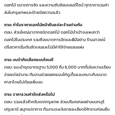
ดอกไม้ ขนาดการจัด และความซับซ้อนของดีไซน์ ทุกราคารวมค่า
ส่งในกรุงเทพและป้ายข้อความแล้ว
ถาม: ทำไมราคาดอกไม้หน้าหีบแต่ละร้านต่างกัน
ตอบ: ส่วนใหญ่มาจากชนิดดอกไม้ ดอกไม้นำเข้าจะแพงกว่า
ดอกไม้ในประเทศ รวมถึงขนาดการจัดและฝีมือช่าง ร้านอาวรณ์
ตรึงราคาเริ่มต้นชัดเจนและไม่มีค่าใช้จ่ายแอบแฝง
ถาม: งบจำกัดเลือกแบบไหนดี
ตอบ: แนะนำชุดมาตรฐาน 5,000 ถึง 6,000 บาทที่เน้นความเรียบ
ง่ายแต่สง่างาม ทีมงานช่วยออกแบบให้ดูเต็มและเหมาะกับขนาด
ศาลาโดยไม่ต้องเพิ่มงบ
ถาม: ราคารวมค่าจัดส่งหรือไม่
ตอบ: รวมแล้วสำหรับเขตกรุงเทพ ส่วนปริมณฑลอย่างนนทบุรี
ปทุมธานี สมุทรปราการ ทีมงานจะแจ้งรายละเอียดให้ทราบก่อนยืน