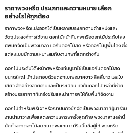
ราคาพวงหรีด ประเภทและความหมาย เลือก
อย่างไรให้ถูกต้อง
ราคาพวงหรีดแบ่งออกได้เป็นหลายประเภทตามตำแหน่งและ
วัตถุประสงค์การใช้งาน ดอกไม้หน้าหีบศพหรือดอกไม้ประดับโลง
ศพมักจัดเป็นพวงมาลา แจกันดอกไม้สด หรือดอกไม้ปูพื้นโลง ซึ่ง
แต่ละแบบมีความเหมาะสมกับงานศพที่แตกต่างกัน
ดอกไม้ประดับโต๊ะหน้าศพหรือแท่นบูชาใช้เป็นแจกันดอกไม้สด
ขนาดใหญ่ มักประกอบด้วยดอกเบญจมาศขาว ลิลลี่ขาว และใบ
เขียว จัดอย่างสวยงามและเป็นระเบียบ แจกันดอกไม้เหล่านี้ช่วย
สร้างบรรยากาศที่เคร่งขรึมและน่าเคารพให้กับพื้นที่จัดงาน
ดอกไม้สำหรับพิธีเผาหรือฌาปนกิจมักจัดเป็นพวงมาลาที่ผู้มาร่วม
งานนำมาวางเพื่อแสดงความเคารพครั้งสุดท้าย พวงมาลาเหล่านี้
มักทำจากดอกไม้สดขนาดพอเหมาะ มีริบบิ้นชื่อผู้ให้ พวงหรีด