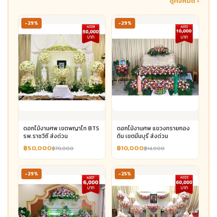
ดูทั้งหมด ›
-29%
-29%
ดอกไม้งานศพ เขตพญาไท BTS
ดอกไม้งานศพ แขวงทรายกอง
รพ.ราชวิถี ส่งด่วน
ดิน เขตมีนบุรี ส่งด่วน
฿50,000
฿10,000
฿70,000
฿14,000
-29%
-25%