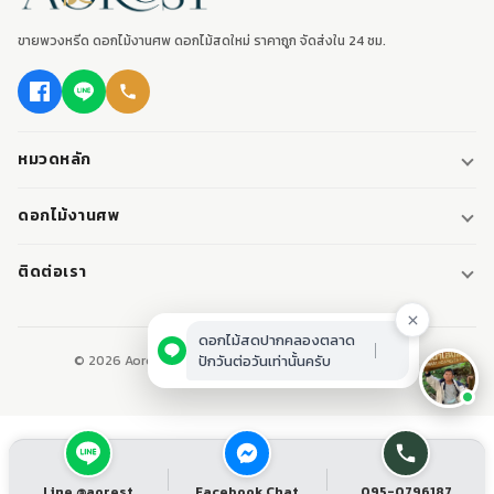
ขายพวงหรีด ดอกไม้งานศพ ดอกไม้สดใหม่ ราคาถูก จัดส่งใน 24 ชม.
หมวดหลัก
พวงหรีด
ดอกไม้งานศพ
พวงหรีดพัดลม
ดอกไม้หน้าศพ
ติดต่อเรา
พวงหรีดมาลา
ดอกไม้หน้าเมรุ
095-0796187
พวงหรีดผ้า
ดอกไม้หน้าหีบศพ
LINE: @aorest
หรีดหนังสือ
© 2026 Aorest. ขายพวงหรีด ดอกไม้งานศพ ปากคลองตลาด.
สินค้าทั้งหมด
ปากคลองตลาด เขตพระนคร กทม.
เปิดทุกวัน 08:00-23:00
ติดต่อเรา
Line @aorest
Facebook Chat
095-0796187