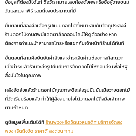
ข้อมูลที่ต้องมีได้แก่ ชื่อวัด หมายเลขห้องตั้งศพหรือชื่อผู้วายชนม์
วันและเวลาพิธี รวมถึงงบประมาณที่มี
ขั้นตอนที่สองคือเลือกรูปแบบดอกไม้ที่เหมาะสมกับวัตถุประสงค์
ร้านดอกไม้งานศพมีแคตตาล็อกออนไลน์ให้ดูตัวอย่าง หาก
ต้องการคำแนะนำสามารถโทรหรือแชทกับเจ้าหน้าที่ร้านได้ทันที
ขั้นตอนที่สามคือยืนยันคำสั่งและชำระเงินผ่านช่องทางที่สะดวก
เมื่อชำระแล้วร้านจะส่งรูปยืนยันการจัดดอกไม้ให้ก่อนส่ง เพื่อให้ผู้
สั่งมั่นใจในคุณภาพ
หลังจัดส่งแล้วร้านดอกไม้คุณภาพดีจะส่งรูปยืนยันเมื่อวางดอกไม้
ที่วัดเรียบร้อยแล้ว ทำให้ผู้สั่งสบายใจได้ว่าดอกไม้ถึงมือเจ้าภาพ
ตามกำหนด
ดูข้อมูลเพิ่มเติมได้ที่
ร้านพวงหรีดวัดนวลนรดิศ บริการจัดส่ง
พวงหรีดถึงวัด ราคาดี ส่งด่วน กทม