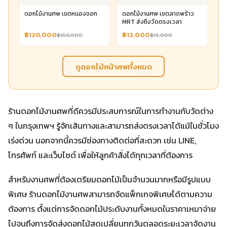
ดอกไม้งานศพ เขตหนองจอก
ดอกไม้งานศพ เขตลาดพร้าว
MRT ส่งถึงวัดตรงเวลา
฿120,000
฿12,000
฿160,000
฿16,000
ดูดอกไม้หน้าศพทั้งหมด
ร้านดอกไม้งานศพที่ดีควรมีประสบการณ์ในการทำงานกับวัดต่าง
ๆ ในกรุงเทพฯ รู้จักเส้นทางและสามารถส่งตรงเวลาได้แม้ในชั่วโมง
เร่งด่วน นอกจากนี้ควรมีช่องทางติดต่อที่สะดวก เช่น LINE,
โทรศัพท์ และเว็บไซต์ เพื่อให้ลูกค้าสั่งได้ทุกเวลาที่ต้องการ
สำหรับงานศพที่ต้องเตรียมดอกไม้เป็นจำนวนมากหรือมีรูปแบบ
พิเศษ ร้านดอกไม้งานศพสามารถจัดแพ็กเกจพิเศษได้ตามความ
ต้องการ ตั้งแต่การจัดดอกไม้ประดับงานทั้งหมดในราคาเหมาจ่าย
ไปจนถึงการจัดส่งดอกไม้สดเปลี่ยนทุกวันตลอดระยะเวลาจัดงาน