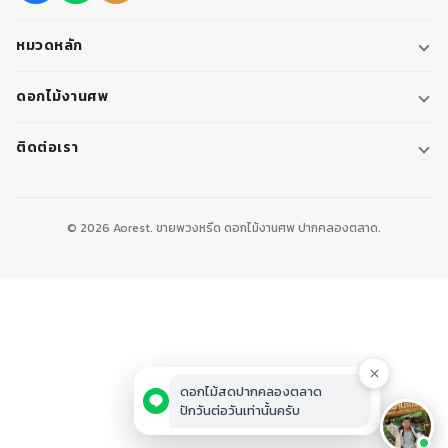
หมวดหลัก
พวงหรีด
ดอกไม้งานศพ
พวงหรีดพัดลม
ดอกไม้หน้าศพ
ติดต่อเรา
พวงหรีดมาลา
ดอกไม้หน้าเมรุ
095-0796187
พวงหรีดผ้า
ดอกไม้หน้าหีบศพ
LINE: @aorest
หรีดหนังสือ
© 2026 Aorest. ขายพวงหรีด ดอกไม้งานศพ ปากคลองตลาด.
สินค้าทั้งหมด
ปากคลองตลาด เขตพระนคร กทม.
เปิดทุกวัน 08:00-23:00
ติดต่อเรา