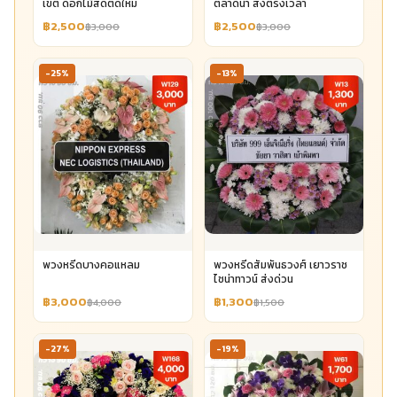
เขต ดอกไม้สดตัดใหม่
ตลาดน้ำ ส่งตรงเวลา
฿2,500
฿2,500
฿3,000
฿3,000
-25%
-13%
พวงหรีดบางคอแหลม
พวงหรีดสัมพันธวงศ์ เยาวราช
ไชน่าทาวน์ ส่งด่วน
฿3,000
฿1,300
฿4,000
฿1,500
-27%
-19%