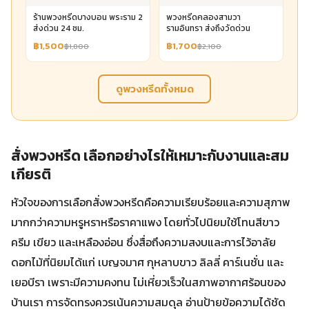
ร้านพวงหรีดบางบอน พระราม 2
พวงหรีดคลองสามวา
ส่งด่วน 24 ชม.
รามอินทรา ส่งถึงวัดด่วน
฿1,500
฿1,700
฿1,800
฿2,100
ดูพวงหรีดทั้งหมด
สั่งพวงหรีด เลือกอย่างไรให้เหมาะกับงานและสม
เกียรติ
หัวใจของการเลือกสั่งพวงหรีดคือความเรียบร้อยและความสุภาพ
มากกว่าความหรูหราหรือราคาแพง โดยทั่วไปนิยมใช้โทนสีขาว
ครีม เขียว และเหลืองอ่อน ซึ่งสื่อถึงความสงบและการไว้อาลัย
ดอกไม้ที่นิยมได้แก่ เบญจมาศ กุหลาบขาว ลิลลี่ คาร์เนชั่น และ
เยอบีรา เพราะมีความคงทน ไม่เหี่ยวเร็วในสภาพอากาศร้อนของ
บ้านเรา การจัดทรงควรเน้นความสมดุล อ่านป้ายข้อความได้ชัด