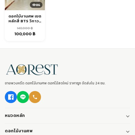
86
ดอกไม้งานศพ เขต
หลักสี่ BTS วิภาวดี
ส่งด่วน
140,000
฿
Original
Current
100,000
฿
price
price
was:
is:
140,000 ฿.
100,000 ฿.
ขายพวงหรีด ดอกไม้งานศพ ดอกไม้สดใหม่ ราคาถูก จัดส่งใน 24 ชม.
หมวดหลัก
พวงหรีด
ดอกไม้งานศพ