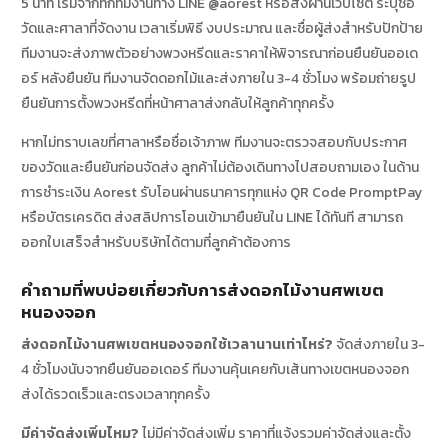
5 นาที เริ่มจากทักทีมงานทาง LINE @aorest หรือสั่งผ่านเว็บไซต์ ระบุชื่อ
วัดและศาลาที่จัดงาน เวลาเริ่มพิธี งบประมาณ และชื่อผู้ส่งสำหรับปักป้าย
ทีมงานจะส่งภาพตัวอย่างพวงหรีดและราคาให้พิจารณาก่อนยืนยันออเด
อร์ หลังยืนยัน ทีมงานจัดดอกไม้และส่งภายใน 3-4 ชั่วโมง พร้อมถ่ายรูป
ยืนยันการตั้งพวงหรีดที่หน้าศาลาส่งกลับให้ลูกค้าทุกครั้ง
หากไม่ทราบเลขที่ศาลาหรือชื่อเจ้าภาพ ทีมงานจะตรวจสอบกับประกาศ
ของวัดและยืนยันก่อนจัดส่ง ลูกค้าไม่ต้องเดินทางไปสอบถามเอง ในด้าน
การชำระเงิน Aorest รับโอนผ่านธนาคารทุกแห่ง QR Code PromptPay
หรือบัตรเครดิต ส่งสลิปการโอนเข้ามายืนยันใน LINE ได้ทันที สามารถ
ออกใบเสร็จสำหรับบริษัทได้ตามที่ลูกค้าต้องการ
คำถามที่พบบ่อยเกี่ยวกับการส่งดอกไม้งานศพเขต
หนองจอก
ส่งดอกไม้งานศพเขตหนองจอกใช้เวลานานเท่าไหร่?
จัดส่งภายใน 3-
4 ชั่วโมงนับจากยืนยันออเดอร์ ทีมงานคุ้นเคยกับเส้นทางเขตหนองจอก
ส่งได้รวดเร็วและตรงเวลาทุกครั้ง
มีค่าจัดส่งเพิ่มไหม?
ไม่มีค่าจัดส่งเพิ่ม ราคาที่แจ้งรวมค่าจัดส่งและตั้ง