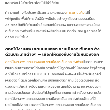
และพร้อมให้คำปรึกษาโดยไม่มีค่าใช้จ่าย
ทำความเข้าใจกับประเพณีและความหมายของ
การฌาปนกิจ
ได้ที่
Wikipedia เพื่อให้การจัดพิธีศพเป็นไปอย่างถูกต้องตามธรรมเนียม
AoRest ยินดีให้คำแนะนำเรื่องดอกไม้งานศพ เขตหนองจอก ชานเมือง
ตะวันออก ส่งด่วนที่เหมาะสมกับพิธีแต่ละแบบ ติดต่อ Line @aorest ได้
ตลอด 24 ชั่วโมง
ดอกไม้งานศพ เขตหนองจอก ชานเมืองตะวันออก ส่ง
ด่วนประเภทต่างๆ — เลือกให้ตรงกับงานในหนองจอก
ดอกไม้งานศพ เขตหนองจอก ชานเมืองตะวันออก ส่งด่วน
มีหลายประเภท
ที่เหมาะกับสถานการณ์ต่างกัน การเลือกให้ถูกต้องทำให้ครอบครัวรู้สึกว่าผู้
ส่งใส่ใจและเข้าใจธรรมเนียม ประเภทหลักที่ AoRest มีให้สำหรับลูกค้าใน
หนองจอกได้แก่ ดอกไม้งานศพ เขตหนองจอก ชานเมืองตะวันออก ส่ง
ด่วนดอกไม้สดสำหรับงานสดๆ สวยงาม ดอกไม้งานศพ เขตหนองจอก
ชานเมืองตะวันออก ส่งด่วนผ้าไว้ทุกข์ที่ทนทานเหมาะสำหรับงานหลายวัน
ดอกไม้งานศพ เขตหนองจอก ชานเมืองตะวันออก ส่งด่วนพัดลมที่มี
ประโยชน์ใช้สอย และดอกไม้งานศพ เขตหนองจอก ชานเมืองตะวันออก