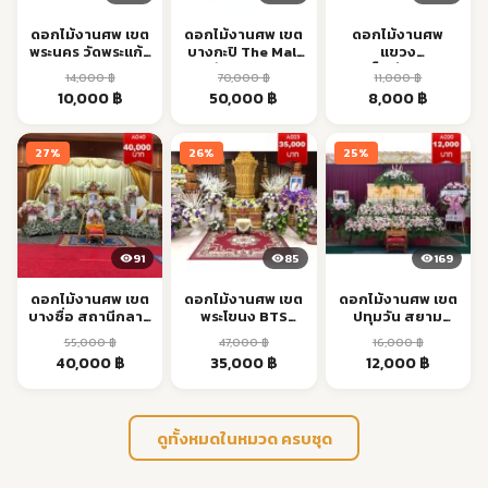
ดอกไม้งานศพ เขต
ดอกไม้งานศพ เขต
ดอกไม้งานศพ
พระนคร วัดพระแก้ว
บางกะปิ The Mall
แขวง
ใจกลาง กทม.
รามคำแหง ส่งด่วน
สมเด็จเจ้าพระยา
14,000
฿
70,000
฿
11,000
฿
คลองสาน ส่งด่วน
Original
Current
Original
Current
Original
Current
10,000
฿
50,000
฿
8,000
฿
price
price
price
price
price
price
was:
is:
was:
is:
was:
is:
27%
26%
25%
14,000 ฿.
10,000 ฿.
70,000 ฿.
50,000 ฿.
11,000 ฿.
8,000 ฿.
91
85
169
ดอกไม้งานศพ เขต
ดอกไม้งานศพ เขต
ดอกไม้งานศพ เขต
บางซื่อ สถานีกลาง
พระโขนง BTS
ปทุมวัน สยาม
กรุงเทพ ส่งด่วน
อ่อนนุช ส่งตรง
รพ.จุฬาฯ ส่งด่วน
55,000
฿
47,000
฿
16,000
฿
เวลา
Original
Current
Original
Current
Original
Current
40,000
฿
35,000
฿
12,000
฿
price
price
price
price
price
price
was:
is:
was:
is:
was:
is:
55,000 ฿.
40,000 ฿.
47,000 ฿.
35,000 ฿.
16,000 ฿.
12,000 ฿
ดูทั้งหมดในหมวด ครบชุด