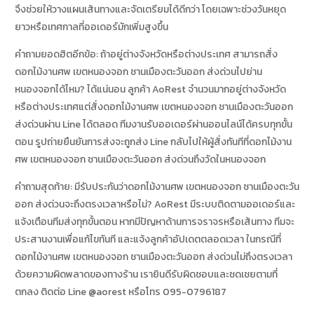
จึงช่วยให้วางแผนเส้นทางและจัดเตรียมได้ดีกว่า โดยเฉพาะช่วงวันหยุด
ยาวหรือเทศกาลที่ออเดอร์มักเพิ่มสูงขึ้น
คำถามยอดฮิตอีกข้อ: ถ้าอยู่ต่างจังหวัดหรือต่างประเทศ สามารถสั่ง
ดอกไม้งานศพ เขตหนองจอก ชานเมืองตะวันออก ส่งด่วนไปย่าน
หนองจอกได้ไหม? ได้แน่นอน ลูกค้า AoRest จำนวนมากอยู่ต่างจังหวัด
หรือต่างประเทศแต่สั่งดอกไม้งานศพ เขตหนองจอก ชานเมืองตะวันออก
ส่งด่วนผ่าน Line ได้ตลอด ทีมงานรับออเดอร์ผ่านออนไลน์ได้ครบทุกขั้น
ตอน รูปถ่ายยืนยันการส่งจะถูกส่ง Line กลับไปให้ผู้สั่งทันทีที่ดอกไม้งาน
ศพ เขตหนองจอก ชานเมืองตะวันออก ส่งด่วนถึงวัดในหนองจอก
คำถามสุดท้าย: มีรับประกันว่าดอกไม้งานศพ เขตหนองจอก ชานเมืองตะวัน
ออก ส่งด่วนจะถึงตรงเวลาหรือไม่? AoRest มีระบบติดตามออเดอร์และ
แจ้งเตือนทีมส่งทุกขั้นตอน หากมีปัญหาด้านการจราจรหรือเส้นทาง ทีมจะ
ประสานงานเพื่อแก้ไขทันที และแจ้งลูกค้าอัปเดตตลอดเวลา ในกรณีที่
ดอกไม้งานศพ เขตหนองจอก ชานเมืองตะวันออก ส่งด่วนไม่ถึงตรงเวลา
ด้วยความผิดพลาดของทางร้าน เรายินดีรับผิดชอบและชดเชยตามที่
ตกลง ติดต่อ Line @aorest หรือโทร 095-0796187