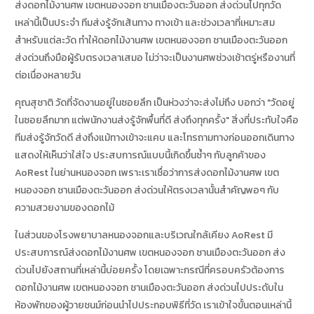
ส่งดอกไม้งานศพ เขตหนองจอก ชานเมืองตะวันออก ส่งด่วนไปทุกวัด
เหล่านี้เป็นประจำ ทีมส่งรู้จักเส้นทาง ทางเข้า และช่วงเวลาที่เหมาะสม
สำหรับแต่ละวัด ทำให้ดอกไม้งานศพ เขตหนองจอก ชานเมืองตะวันออก
ส่งด่วนถึงมือผู้รับตรงเวลาเสมอ ไม่ว่าจะเป็นงานศพช่วงเช้าตรู่หรืองานที่
ต่อเนื่องหลายวัน
คุณสุชาติ วัดที่จัดงานอยู่ในซอยลึก เป็นห่วงว่าจะส่งไม่ถึง บอกว่า "วัดอยู่
ในซอยลึกมาก แต่พนักงานส่งรู้จักพื้นที่ดี ส่งถึงทุกครั้ง" สิ่งที่ประทับใจคือ
ทีมส่งรู้จักวัดดี ส่งถึงแม้ทางเข้าจะแคบ และโทรถามทางก่อนออกเดินทาง
แสดงให้เห็นว่าใส่ใจ ประสบการณ์แบบนี้เกิดขึ้นซ้ำๆ กับลูกค้าของ
AoRest ในย่านหนองจอก เพราะเราเชื่อว่าการส่งดอกไม้งานศพ เขต
หนองจอก ชานเมืองตะวันออก ส่งด่วนให้ตรงเวลานั้นสำคัญพอๆ กับ
ความสวยงามของดอกไม้
ในส่วนของโรงพยาบาลหนองจอกและบริเวณใกล้เคียง AoRest มี
ประสบการณ์ส่งดอกไม้งานศพ เขตหนองจอก ชานเมืองตะวันออก ส่ง
ด่วนไปยังสถานที่เหล่านี้บ่อยครั้ง โดยเฉพาะกรณีที่ครอบครัวต้องการ
ดอกไม้งานศพ เขตหนองจอก ชานเมืองตะวันออก ส่งด่วนไปประดับใน
ห้องพักของผู้วายชนม์ก่อนนำไปประกอบพิธีที่วัด เราเข้าใจขั้นตอนเหล่านี้