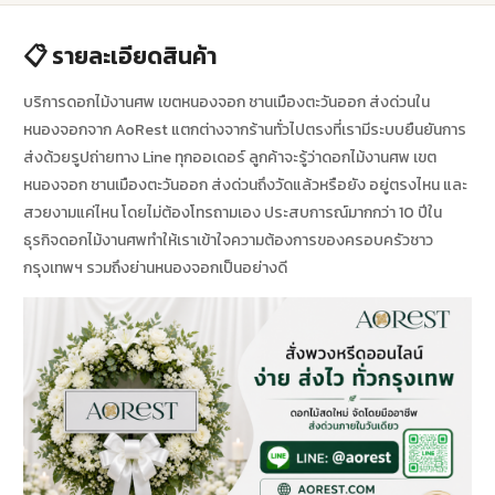
📋 รายละเอียดสินค้า
บริการดอกไม้งานศพ เขตหนองจอก ชานเมืองตะวันออก ส่งด่วนใน
หนองจอกจาก AoRest แตกต่างจากร้านทั่วไปตรงที่เรามีระบบยืนยันการ
ส่งด้วยรูปถ่ายทาง Line ทุกออเดอร์ ลูกค้าจะรู้ว่าดอกไม้งานศพ เขต
หนองจอก ชานเมืองตะวันออก ส่งด่วนถึงวัดแล้วหรือยัง อยู่ตรงไหน และ
สวยงามแค่ไหน โดยไม่ต้องโทรถามเอง ประสบการณ์มากกว่า 10 ปีใน
ธุรกิจดอกไม้งานศพทำให้เราเข้าใจความต้องการของครอบครัวชาว
กรุงเทพฯ รวมถึงย่านหนองจอกเป็นอย่างดี