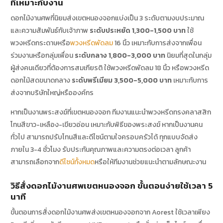
ที่เหมาะกับงาน
ดอกไม้งานศพที่นิยมส่งเขตหนองจอกแบ่งเป็น 3 ระดับตามงบประมาณ
และความสัมพันธ์กับเจ้าภาพ
ระดับประหยัด 1,300-1,500 บาท
ใช้
พวงหรีดกระดาษหรือ
พวงหรีดพัดลม
16 นิ้ว เหมาะกับการส่งจากเพื่อน
ร่วมงานหรือกลุ่มเพื่อน
ระดับกลาง 1,800-3,000 บาท
นิยมที่สุดในกลุ่ม
ผู้ส่งคนเดียวที่ต้องการสมเกียรติ ใช้พวงหรีดพัดลม 18 นิ้ว หรือพวงหรีด
ดอกไม้สดขนาดกลาง
ระดับพรีเมียม 3,500-5,000 บาท
เหมาะกับการ
ส่งจากบริษัทใหญ่หรือองค์กร
หากเป็นงานพระสงฆ์ที่เขตหนองจอก ทีมงานแนะนำพวงหรีดทรงคลาสสิก
โทนสีขาว-เหลือง-เขียวอ่อน เหมาะกับพิธีของพระสงฆ์ หากเป็นงานคน
ทั่วไป สามารถปรับโทนสีและดีไซน์ตามใจครอบครัวได้ ทุกแบบจัดส่ง
ภายใน 3-4 ชั่วโมง รับประกันคุณภาพและความตรงต่อเวลา ลูกค้า
สามารถเลือกจาก
ดีไซน์ทั้งหมด
หรือให้ทีมงานช่วยแนะนำตามลักษณะงาน
วิธีสั่งดอกไม้งานศพเขตหนองจอก ขั้นตอนง่ายใช้เวลา 5
นาที
ขั้นตอนการสั่งดอกไม้งานศพส่งเขตหนองจอกจาก Aorest ใช้เวลาเพียง