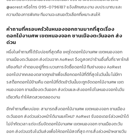
@aorest หรือโทร 095-0796187 แจ้งลักษณะงาน งบประมาณ และ
ความต้องการพิเศษ ทีมงานจะเสนอตัวเลือกที่เหมาะสมให้
คำถามที่ครอบครัวในหนองจอกถามมากที่สุดเรื่อง
ดอกไม้งานศพ เขตหนองจอก ชานเมืองตะวันออก ส่ง
ด่วน
หนึ่งในคำถามที่ได้รับบ่อยที่สุดคือ เหตุใดดอกไม้งานศพ เขตหนองจอก
ชานเมืองตะวันออก ส่งด่วนจาก AoRest จึงดูสดกว่าร้านอื่นทั้งที่ราคาใกล้
เคียงกัน? คำตอบอยู่ที่กระบวนการจัดซื้อดอกไม้ ทีมช่างของ AoRest
ออกไปปากคลองตลาดทุกเช้าเพื่อเลือกดอกไม้ที่ดีที่สุดในวันนั้น ไม่มีกา
รสต็อกดอกไม้ข้ามคืน ดอกไม้ที่ตัดเช้าวันนั้นจะถูกจัดดอกไม้งานศพ เขต
หนองจอก ชานเมืองตะวันออก ส่งด่วนและส่งออกไปในหนองจอกในวัน
เดียวกัน ทำให้สดสวยตลอดงาน
อีกคำถามที่พบบ่อย: สามารถสั่งดอกไม้งานศพ เขตหนองจอก ชานเมือง
ตะวันออก ส่งด่วนล่วงหน้าได้นานแค่ไหน? AoRest รับออเดอร์ล่วงหน้าได้
ไม่จำกัดเวลา แต่จะเริ่มจัดดอกไม้งานศพ เขตหนองจอก ชานเมืองตะวัน
ออก ส่งด่วนจริงในวันส่งเพื่อให้ดอกไม้สดที่สุด การสั่งล่วงหน้าหลายวัน