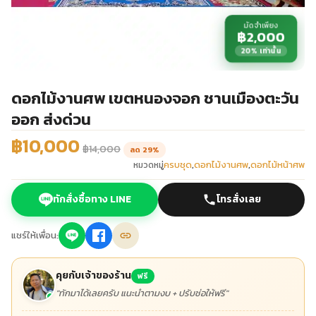
มัดจำเพียง
฿2,000
20% เท่านั้น
ดอกไม้งานศพ เขตหนองจอก ชานเมืองตะวัน
ออก ส่งด่วน
฿10,000
฿14,000
ลด 29%
ครบชุด
,
ดอกไม้งานศพ
,
ดอกไม้หน้าศพ
หมวดหมู่
ทักสั่งซื้อทาง LINE
โทรสั่งเลย
แชร์ให้เพื่อน:
คุยกับเจ้าของร้าน
ฟรี
"ทักมาได้เลยครับ แนะนำตามงบ + ปรับช่อให้ฟรี"