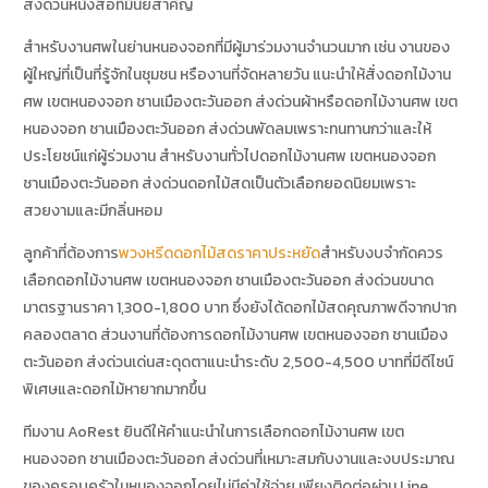
ส่งด่วนหนังสือที่มีนัยสำคัญ
สำหรับงานศพในย่านหนองจอกที่มีผู้มาร่วมงานจำนวนมาก เช่น งานของ
ผู้ใหญ่ที่เป็นที่รู้จักในชุมชน หรืองานที่จัดหลายวัน แนะนำให้สั่งดอกไม้งาน
ศพ เขตหนองจอก ชานเมืองตะวันออก ส่งด่วนผ้าหรือดอกไม้งานศพ เขต
หนองจอก ชานเมืองตะวันออก ส่งด่วนพัดลมเพราะทนทานกว่าและให้
ประโยชน์แก่ผู้ร่วมงาน สำหรับงานทั่วไปดอกไม้งานศพ เขตหนองจอก
ชานเมืองตะวันออก ส่งด่วนดอกไม้สดเป็นตัวเลือกยอดนิยมเพราะ
สวยงามและมีกลิ่นหอม
ลูกค้าที่ต้องการ
พวงหรีดดอกไม้สดราคาประหยัด
สำหรับงบจำกัดควร
เลือกดอกไม้งานศพ เขตหนองจอก ชานเมืองตะวันออก ส่งด่วนขนาด
มาตรฐานราคา 1,300-1,800 บาท ซึ่งยังได้ดอกไม้สดคุณภาพดีจากปาก
คลองตลาด ส่วนงานที่ต้องการดอกไม้งานศพ เขตหนองจอก ชานเมือง
ตะวันออก ส่งด่วนเด่นสะดุดตาแนะนำระดับ 2,500-4,500 บาทที่มีดีไซน์
พิเศษและดอกไม้หายากมากขึ้น
ทีมงาน AoRest ยินดีให้คำแนะนำในการเลือกดอกไม้งานศพ เขต
หนองจอก ชานเมืองตะวันออก ส่งด่วนที่เหมาะสมกับงานและงบประมาณ
ของครอบครัวในหนองจอกโดยไม่มีค่าใช้จ่าย เพียงติดต่อผ่าน Line