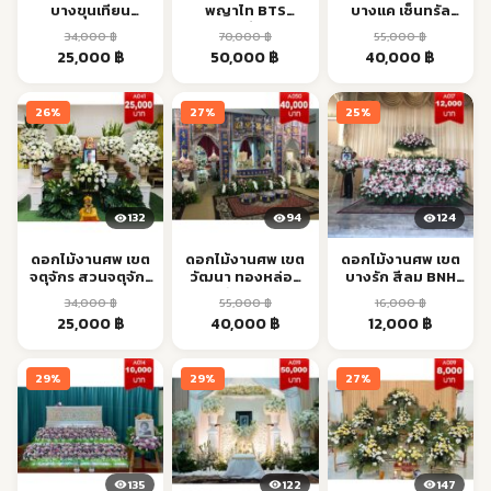
บางขุนเทียน
พญาไท BTS
บางแค เซ็นทรัล
ชายทะเล ส่งตรง
รพ.ราชวิถี ส่งด่วน
บางแค ส่งด่วน
34,000
฿
70,000
฿
55,000
฿
เวลา
Original
Current
Original
Current
Original
Current
25,000
฿
50,000
฿
40,000
฿
price
price
price
price
price
price
was:
is:
was:
is:
was:
is:
26%
27%
25%
34,000 ฿.
25,000 ฿.
70,000 ฿.
50,000 ฿.
55,000 ฿.
40,000 
132
94
124
ดอกไม้งานศพ เขต
ดอกไม้งานศพ เขต
ดอกไม้งานศพ เขต
จตุจักร สวนจตุจักร
วัฒนา ทองหล่อ–
บางรัก สีลม BNH
BTS ส่งด่วน
เอกมัย ส่งด่วน
ส่งตรงเวลา
34,000
฿
55,000
฿
16,000
฿
Original
Current
Original
Current
Original
Current
25,000
฿
40,000
฿
12,000
฿
price
price
price
price
price
price
was:
is:
was:
is:
was:
is:
29%
29%
27%
34,000 ฿.
25,000 ฿.
55,000 ฿.
40,000 ฿.
16,000 ฿.
12,000 ฿
135
122
147