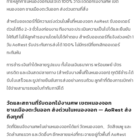
ทำให้ลูกค้าในหนองจอกมั่นใจได้ 100% ว่าจะได้ดอกไม้งานศพ เขต
หนองจอก ชานเมืองตะวันออก ส่งด่วนตามที่สั่ง
สำหรับออเดอร์ที่มีความเร่งด่วนในพื้นที่หนองจอก AoRest รับออเดอร์
ด่วนได้ถึง 2-3 ชั่วโมงก่อนงาน ทีมงานจะประเมินความเป็นไปได้และยืนยัน
ให้ทันที ไม่ให้ลูกค้ารอนานโดยไม่ได้คำตอบ สำหรับออเดอร์ที่แจ้งล่วงหน้า 1
วัน AoRest รับประกันการส่งได้ 100% ไม่มีกรณีที่ยกเลิกออเดอร์
กะทันหัน
การชำระเงินทำได้หลายรูปแบบ ทั้งโอนเงินธนาคาร พร้อมเพย์ บัตร
เครดิต และเงินสดปลายทาง (สำหรับบางพื้นที่ในหนองจอก) ทุกวิธีชำระได้
รับใบเสร็จและรูปถ่ายยืนยันการส่งอย่างครบถ้วน ลูกค้าที่ต้องการเบิกค่า
ใช้จ่ายสามารถขอใบกำกับภาษีได้
วัดและสถานที่รับดอกไม้งานศพ เขตหนองจอก
ชานเมืองตะวันออก ส่งด่วนในหนองจอก — AoRest ส่ง
ถึงทุกที่
วัดที่นิยมจัดงานศพในย่านหนองจอกได้แก่ วัดหนองจอก、วัดสีชมพู และ
วัดลำนกแขวก และวัดอื่นๆ อีกหลายแห่งที่กระจายอยู่ทั่วพื้นที่ AoRest