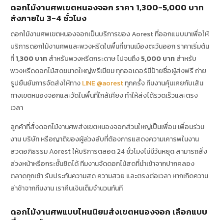
ดอกไม้งานศพเขตหนองจอก ราคา 1,300-5,000 บาท
ส่งภายใน 3-4 ชั่วโมง
ดอกไม้งานศพเขตหนองจอกเป็นบริการของ Aorest ที่ออกแบบมาเพื่อให้
บริการดอกไม้งานศพและพวงหรีดในพื้นที่ชานเมืองตะวันออก ราคาเริ่มต้น
ที่
1,300 บาท
สำหรับพวงหรีดกระดาษ ไปจนถึง
5,000 บาท
สำหรับ
พวงหรีดดอกไม้สดขนาดใหญ่พรีเมียม ทุกออเดอร์มีป้ายชื่อผู้ส่งฟรี ถ่าย
รูปยืนยันการจัดส่งให้ทาง
LINE @aorest
ทุกครั้ง ทีมงานคุ้นเคยกับเส้น
ทางเขตหนองจอกและวัดในพื้นที่ใกล้เคียง ทำให้ส่งได้รวดเร็วและตรง
เวลา
ลูกค้าที่สั่งดอกไม้งานศพส่งเขตหนองจอกส่วนใหญ่เป็นเพื่อน เพื่อนร่วม
งาน บริษัท หรือญาติของผู้ล่วงลับที่ต้องการแสดงความเคารพในงาน
สวดอภิธรรม Aorest ให้บริการตลอด 24 ชั่วโมงไม่มีวันหยุด สามารถสั่ง
ล่วงหน้าหรือกระชั้นชิดได้ ทีมงานจัดดอกไม้สดที่นำเข้าจากปากคลอง
ตลาดทุกเช้า รับประกันความสด ความสวย และตรงต่อเวลา หากเกิดความ
ล่าช้าจากทีมงาน เราคืนเงินเต็มจำนวนทันที
ดอกไม้งานศพแบบไหนนิยมส่งเขตหนองจอก เลือกแบบ