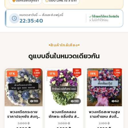
ดอกไม้สดทุกเช้า
ตอบ LINE ใน 5 นาที
หมดเวลาวันนี้ — สั่งและส่งพรุ่งนี้
ใช้ดอกไม้สด วันต่อวัน
22:35:39
ไม่มีทำไว้ก่อน
สินค้าใกล้เคียง
ดูแบบอื่นในหมวดเดียวกัน
17%
17%
19%
110
110
62
พวงหรีดกระดาษ
พวงหรีดคลอง
พวงหรีดสะพานสูง
ราคาประหยัด ส่งทุก
ชักพระ ตลิ่งชัน ส่ง
รามคำแหง ส่งถึง
วัดทั่ว กทม.
ด่วนถึงวัด
วัดด่วน
3,000
฿
3,000
฿
2,100
฿