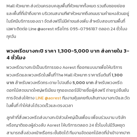
Mall หัวหมาก ส่งด่วนครอบคลุมพื้นที่หัวหมากทั้งหมด รวมถึงซอยย่อย
และพื้นที่ที่เข้าถึงยาก บริเวณสนามกีฬาหัวหมากถึงถนนรามคำแหงล้วนอยู่
ในรัศมีบริการของเรา จัดส่งฟรีไม่มีค่าขนส่งเพิ่ม สำหรับสอบถามพื้นที่
เฉพาะติดต่อ Line @aorest หรือโทร 095-0796187 ตลอด 24 ชั่วโมง
ทุกวัน
พวงหรีดบางกะปิ ราคา 1,300-5,000 บาท ส่งภายใน 3-
4 ชั่วโมง
พวงหรีดบางกะปิเป็นบริการของ Aorest ที่ออกแบบมาเพื่อให้บริการ
พวงหรีดและพวงหรีดในพื้นที่The Mall หัวหมาก ราคาเริ่มต้นที่
1,300
บาท
สำหรับพวงหรีดกระดาษ ไปจนถึง
5,000 บาท
สำหรับพวงหรีด
ดอกไม้สดขนาดใหญ่พรีเมียม ทุกออเดอร์มีป้ายชื่อผู้ส่งฟรี ถ่ายรูปยืนยัน
การจัดส่งให้ทาง
LINE @aorest
ทีมงานคุ้นเคยกับเส้นทางบางกะปิและวัด
ในพื้นที่ ทำให้ส่งได้รวดเร็วและตรงเวลา
ลูกค้าที่สั่งพวงหรีดส่งบางกะปิส่วนใหญ่เป็นเพื่อน เพื่อนร่วมงาน บริษัท
หรือญาติของผู้ล่วงลับ Aorest ให้บริการตลอด 24 ชั่วโมงไม่มีวันหยุด
สามารถสั่งล่วงหน้าหรือกระชั้นชิดได้ ทีมงานจัดดอกไม้สดที่นำเข้าจากปาก