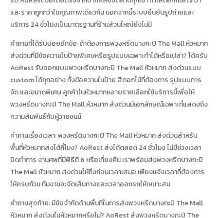
แต่ AoRest ซื้อโดยตรงจากปากคลองตลาดทุกเช้า ทำให้ดอกไม้สดกว่า
และราคาถูกกว่าในคุณภาพเดียวกัน นอกจากนี้ระบบยืนยันรูปถ่ายและ
บริการ 24 ชั่วโมงเป็นมาตรฐานที่ร้านส่วนใหญ่ยังไม่มี
คำถามที่ได้รับบ่อยอีกข้อ: ถ้าต้องการพวงหรีดบางกะปิ The Mall หัวหมาก
ส่งด่วนที่มีข้อความในป้ายพิเศษหรือรูปแบบเฉพาะทำได้หรือเปล่า? ได้ครับ
AoRest รับออกแบบพวงหรีดบางกะปิ The Mall หัวหมาก ส่งด่วนแบบ
custom ได้ทุกอย่าง ทั้งข้อความในป้าย สีดอกไม้ที่ต้องการ รูปแบบการ
จัด และขนาดพิเศษ ลูกค้าในหัวหมากหลายรายเลือกใช้บริการนี้เพื่อให้
พวงหรีดบางกะปิ The Mall หัวหมาก ส่งด่วนมีเอกลักษณ์เฉพาะที่แสดงถึง
ความสัมพันธ์กับผู้วายชนม์
คำถามเรื่องเวลา: พวงหรีดบางกะปิ The Mall หัวหมาก ส่งด่วนสำหรับ
พื้นที่หัวหมากส่งได้กี่โมง? AoRest ส่งได้ตลอด 24 ชั่วโมง ไม่มีช่วงเวลา
ปิดทำการ งานศพที่มีพิธีตี 6 หรือเที่ยงคืน เราพร้อมส่งพวงหรีดบางกะปิ
The Mall หัวหมาก ส่งด่วนให้ถึงก่อนเวลาเสมอ เพียงแจ้งเวลาที่ต้องการ
ให้ครบถ้วน ทีมงานจะจัดเส้นทางและเวลาออกรถให้เหมาะสม
คำถามสุดท้าย: มีข้อจำกัดด้านพื้นที่ในการส่งพวงหรีดบางกะปิ The Mall
หัวหมาก ส่งด่วนในหัวหมากหรือไม่? AoRest ส่งพวงหรีดบางกะปิ The