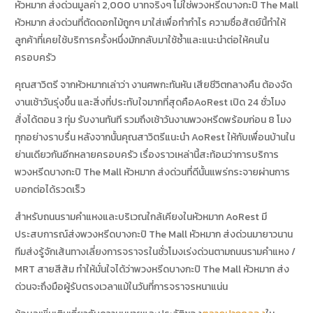
หัวหมาก ส่งด่วนมูลค่า 2,000 บาทจริงๆ ไม่ใช่พวงหรีดบางกะปิ The Mall
หัวหมาก ส่งด่วนที่ตัดดอกไม้ถูกๆ มาใส่เพื่อทำกำไร ความซื่อสัตย์นี้ทำให้
ลูกค้าที่เคยใช้บริการครั้งหนึ่งมักกลับมาใช้ซ้ำและแนะนำต่อให้คนใน
ครอบครัว
คุณสาวิตรี จากหัวหมากเล่าว่า งานศพกะทันหัน เสียชีวิตกลางคืน ต้องจัด
งานเช้าวันรุ่งขึ้น และสิ่งที่ประทับใจมากที่สุดคือAoRest เปิด 24 ชั่วโมง
สั่งได้ตอน 3 ทุ่ม รับงานทันที รวมถึงเช้าวันงานพวงหรีดพร้อมก่อน 8 โมง
ทุกอย่างราบรื่น หลังจากนั้นคุณสาวิตรีแนะนำ AoRest ให้กับเพื่อนบ้านใน
ย่านเดียวกันอีกหลายครอบครัว เรื่องราวเหล่านี้สะท้อนว่าการบริการ
พวงหรีดบางกะปิ The Mall หัวหมาก ส่งด่วนที่ดีนั้นแพร่กระจายผ่านการ
บอกต่อได้รวดเร็ว
สำหรับถนนรามคำแหงและบริเวณใกล้เคียงในหัวหมาก AoRest มี
ประสบการณ์ส่งพวงหรีดบางกะปิ The Mall หัวหมาก ส่งด่วนมายาวนาน
ทีมส่งรู้จักเส้นทางเลี่ยงการจราจรในชั่วโมงเร่งด่วนตามถนนรามคำแหง /
MRT สายสีส้ม ทำให้มั่นใจได้ว่าพวงหรีดบางกะปิ The Mall หัวหมาก ส่ง
ด่วนจะถึงมือผู้รับตรงเวลาแม้ในวันที่การจราจรหนาแน่น