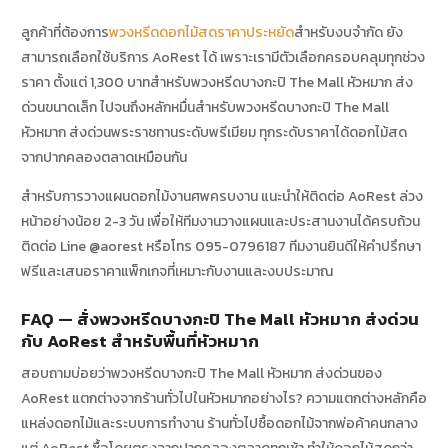
ลูกค้าที่ต้องการ
พวงหรีดดอกไม้สดราคาประหยัด
สำหรับงบจำกัด ยัง
สามารถเลือกใช้บริการ AoRest ได้ เพราะเรามีตัวเลือกครอบคลุมทุกช่วง
ราคา ตั้งแต่ 1,300 บาทสำหรับพวงหรีดบางกะปิ The Mall หัวหมาก ส่ง
ด่วนขนาดเล็ก ไปจนถึงหลักหมื่นสำหรับพวงหรีดบางกะปิ The Mall
หัวหมาก ส่งด่วนพระราชทานระดับพรีเมียม ทุกระดับราคาได้ดอกไม้สด
จากปากคลองตลาดเหมือนกัน
สำหรับการวางแผนดอกไม้งานศพครบงาน แนะนำให้ติดต่อ AoRest ล่วง
หน้าอย่างน้อย 2-3 วัน เพื่อให้ทีมงานวางแผนและประสานงานได้ครบถ้วน
ติดต่อ Line @aorest หรือโทร 095-0796187 ทีมงานยินดีให้คำปรึกษา
ฟรีและเสนอราคาแพ็กเกจที่เหมาะกับงานและงบประมาณ
FAQ — สั่งพวงหรีดบางกะปิ The Mall หัวหมาก ส่งด่วน
กับ AoRest สำหรับพื้นที่หัวหมาก
สอบถามบ่อยว่าพวงหรีดบางกะปิ The Mall หัวหมาก ส่งด่วนของ
AoRest แตกต่างจากร้านทั่วไปในหัวหมากอย่างไร? ความแตกต่างหลักคือ
แหล่งดอกไม้และระบบการทำงาน ร้านทั่วไปซื้อดอกไม้จากพ่อค้าคนกลาง