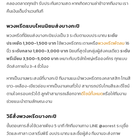
คลองตลาดทุกเช้า รับประกันความสด หากเกิดความล่าช้าจากทีมงาน เรา
คืนเงินเต็มจำนวนทันที
พวงหรีดแบบไหนนิยมส่งบางกะปิ
พวงหรีดที่นิยมส่งบางกะปิแบ่งเป็น 3 ระดับตามงบประมาณ
ระดับ
ประหยัด 1,300-1,500 บาท
ใช้พวงหรีดกระดาษหรือ
พวงหรีดพัดลม
16
นิ้ว
ระดับกลาง 1,800-3,000 บาท
นิยมที่สุดในกลุ่มผู้ส่งคนเดียว
ระดับ
พรีเมียม 3,500-5,000 บาท
เหมาะกับบริษัทใหญ่หรือองค์กร ทุกแบบ
จัดส่งภายใน 3-4 ชั่วโมง
หากเป็นงานพระสงฆ์ที่บางกะปิ ทีมงานแนะนำพวงหรีดทรงคลาสสิก โทนสี
ขาว-เหลือง-เขียวอ่อน หากเป็นงานคนทั่วไป สามารถปรับโทนสีและดีไซน์
ตามใจครอบครัวได้ ลูกค้าสามารถเลือกจาก
ดีไซน์ทั้งหมด
หรือให้ทีมงาน
ช่วยแนะนำตามลักษณะงาน
วิธีสั่งพวงหรีดบางกะปิ
ขั้นตอนการสั่งใช้เวลาเพียง 5 นาที ทักทีมงานทาง LINE @aorest ระบุชื่อ
วัดและศาลา เวลาเริ่มพิธี งบประมาณ และชื่อผู้ส่ง ทีมงานจะส่งภาพ