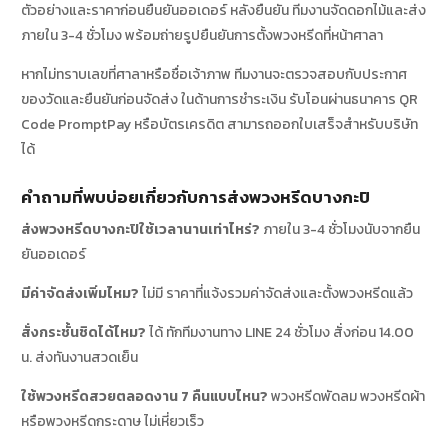
ตัวอย่างและราคาก่อนยืนยันออเดอร์ หลังยืนยัน ทีมงานจัดดอกไม้และส่ง
ภายใน 3-4 ชั่วโมง พร้อมถ่ายรูปยืนยันการตั้งพวงหรีดที่หน้าศาลา
หากไม่ทราบเลขที่ศาลาหรือชื่อเจ้าภาพ ทีมงานจะตรวจสอบกับประกาศ
ของวัดและยืนยันก่อนจัดส่ง ในด้านการชำระเงิน รับโอนผ่านธนาคาร QR
Code PromptPay หรือบัตรเครดิต สามารถออกใบเสร็จสำหรับบริษัท
ได้
คำถามที่พบบ่อยเกี่ยวกับการส่งพวงหรีดบางกะปิ
ส่งพวงหรีดบางกะปิใช้เวลานานเท่าไหร่?
ภายใน 3-4 ชั่วโมงนับจากยืน
ยันออเดอร์
มีค่าจัดส่งเพิ่มไหม?
ไม่มี ราคาที่แจ้งรวมค่าจัดส่งและตั้งพวงหรีดแล้ว
สั่งกระชั้นชิดได้ไหม?
ได้ ทักทีมงานทาง LINE 24 ชั่วโมง สั่งก่อน 14.00
น. ส่งทันงานสวดเย็น
ใช้พวงหรีดสวยตลอดงาน 7 คืนแบบไหน?
พวงหรีดพัดลม พวงหรีดผ้า
หรือพวงหรีดกระดาษ ไม่เหี่ยวเร็ว