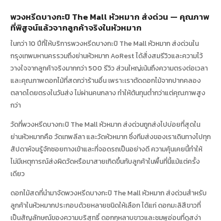
พวงหรีดบางกะปิ The Mall หัวหมาก ส่งด่วน — คุณภาพ
ที่พิสูจน์แล้วจากลูกค้าจริงในหัวหมาก
ในกว่า 10 ปีที่ให้บริการพวงหรีดบางกะปิ The Mall หัวหมาก ส่งด่วนใน
กรุงเทพมหานครรวมถึงย่านหัวหมาก AoRest ได้สั่งสมรีวิวและความไว้
วางใจจากลูกค้าจริงมากกว่า 500 รีวิว ส่วนใหญ่เน้นถึงความตรงต่อเวลา
และคุณภาพดอกไม้ที่สดกว่าร้านอื่น เพราะเราตัดดอกไม้จากปากคลอง
ตลาดโดยตรงในวันส่ง ไม่ผ่านคนกลาง ทำให้ต้นทุนต่ำกว่าแต่คุณภาพสูง
กว่า
วัดที่พวงหรีดบางกะปิ The Mall หัวหมาก ส่งด่วนถูกส่งไปบ่อยที่สุดใน
ย่านหัวหมากคือ วัดเทพลีลา และวัดหัวหมาก ซึ่งทีมส่งของเราเดินทางไปทุก
สัปดาห์จนรู้จักซอยทางเข้าและที่จอดรถเป็นอย่างดี ความคุ้นเคยนี้ทำให้
ไม่มีเหตุการณ์ส่งผิดวัดหรือมาสายเกิดขึ้นกับลูกค้าในพื้นที่นี้แม้แต่ครั้ง
เดียว
ดอกไม้สดที่นำมาจัดพวงหรีดบางกะปิ The Mall หัวหมาก ส่งด่วนสำหรับ
ลูกค้าในหัวหมากประกอบด้วยหลายชนิดให้เลือก ได้แก่ ดอกมะลิสีขาวที่
เป็นสัญลักษณ์ของความบริสุทธิ์ ดอกกุหลาบขาวและชมพูอ่อนที่ดูสง่า