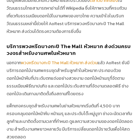
ข้อมูลเพิ่มเติมเกี่ยวกับความหมายและประวัติของ
ตลาดปากคลอง
ใน
วัฒนธรรมไทยสามารถหาอ่านได้ที่ Wikipedia ซึ่งให้ภาพรวมที่ครบถ้วน
เกี่ยวกับธรรมเนียมดอกไม้ในงานศพของชาวไทย ความเข้าใจในบริบท
วัฒนธรรมเหล่านี้ช่วยให้ AoRest บริการพวงหรีดบางกะปิ The Mall
หัวหมาก ส่งด่วนได้ตรงความต้องการยิ่งขึ้น
บริการพวงหรีดบางกะปิ The Mall หัวหมาก ส่งด่วนครบ
วงจรสำหรับงานศพในหัวหมาก
นอกจาก
พวงหรีดบางกะปิ The Mall หัวหมาก ส่งด่วน
แล้ว AoRest ยังมี
บริการดอกไม้งานศพครบชุดสำหรับลูกค้าในหัวหมาก ประกอบด้วย
ดอกไม้หน้าหีบที่ประดับตกแต่งอย่างสวยงาม ดอกไม้หน้าเมรุที่จัดตาม
ธรรมเนียมพิธีฌาปนกิจ และดอกไม้ประดับสถานที่จัดงานตลอดพิธี ช่าง
ดอกไม้จะเดินทางมาติดตั้งถึงสถานที่โดยตรง
แพ็กเกจครบชุดสำหรับงานศพในย่านหัวหมากเริ่มต้นที่ 4,500 บาท
ครอบคลุมดอกไม้หน้าหีบ หน้าเมรุ และประดับโต๊ะหมู่บูชา ช่างจะนัดเวลากับ
ลูกค้าและมาติดตั้งตามเวลาที่กำหนด ดูแลความสวยงามของดอกไม้ตลอด
งาน สำหรับงานศพยาวหลายวัน มีบริการเปลี่ยนดอกไม้รายวันเพื่อให้สด
สวยตลอด