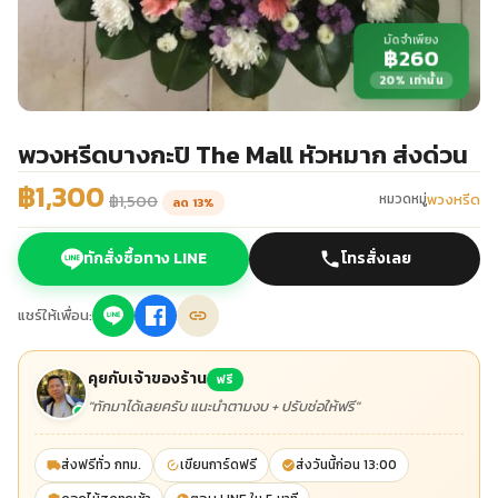
มัดจำเพียง
฿260
20% เท่านั้น
พวงหรีดบางกะปิ The Mall หัวหมาก ส่งด่วน
฿1,300
พวงหรีด
หมวดหมู่
฿1,500
ลด 13%
ทักสั่งซื้อทาง LINE
โทรสั่งเลย
แชร์ให้เพื่อน:
คุยกับเจ้าของร้าน
ฟรี
"ทักมาได้เลยครับ แนะนำตามงบ + ปรับช่อให้ฟรี"
ส่งฟรีทั่ว กทม.
เขียนการ์ดฟรี
ส่งวันนี้ก่อน 13:00