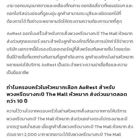
งาม ดอกเบญจมาศขาวและเหลืองที่ทนทาน ดอกลิลลี่ขาวที่หอมอ่อนๆ และ
ดอกไอริสม่วงอ่อนที่ดูอบอุ่น ลูกค้าสามารถระบุสีและชนิดดอกไม้ที่
ต้องการได้ ทีมช่างจะพยายามจัดให้ตรงตามความต้องการมากที่สุด
AoRest ออกใบเสร็จสำหรับการสั่งพวงหรีดบางกะปิ The Mall หัวหมาก
ส่งด่วนทุกออเดอร์ เหมาะสำหรับลูกค้าองค์กรที่ต้องการเบิกค่าใช้จ่ายจาก
บริษัท นอกจากนี้ยังรองรับออเดอร์หมู่ที่สั่งพร้อมกันหลายชิ้น โดยแต่ละ
ชิ้นมีป้ายชื่อที่แตกต่างกันตามที่ลูกค้าต้องการ ลูกค้าองค์กรในย่านหัวหมาก
หลายแห่งใช้บริการ AoRest เป็นประจำเพราะความน่าเชื่อถือและความ
เป็นมืออาชีพ
ทำไมครอบครัวในหัวหมากเลือก AoRest สำหรับ
พวงหรีดบางกะปิ The Mall หัวหมาก ส่งด่วนมาตลอด
กว่า 10 ปี
ความไว้วางใจจากครอบครัวในย่านหัวหมากสั่งสมมาจากการให้บริการ
พวงหรีดบางกะปิ The Mall หัวหมาก ส่งด่วนอย่างตรงไปตรงมาและมี
มาตรฐานสม่ำเสมอ เมื่อลูกค้าสั่งพวงหรีดบางกะปิ The Mall หัวหมาก ส่ง
ด่วนราคา 2,000 บาท พวกเขาจะได้รับพวงหรีดบางกะปิ The Mall