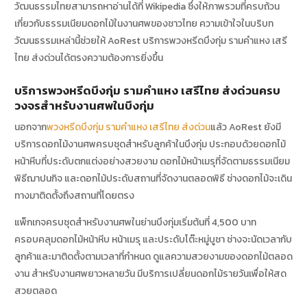
วัฒนธรรมไทยสามารถหาอ่านได้ที่ Wikipedia ซึ่งให้ภาพรวมที่ครบถ้วน
เกี่ยวกับธรรมเนียมดอกไม้ในงานศพของชาวไทย ความเข้าใจในบริบท
วัฒนธรรมเหล่านี้ช่วยให้ AoRest บริการพวงหรีดบึงกุ่ม รามคำแหง เสรี
ไทย ส่งด่วนได้ตรงความต้องการยิ่งขึ้น
บริการพวงหรีดบึงกุ่ม รามคำแหง เสรีไทย ส่งด่วนครบ
วงจรสำหรับงานศพในบึงกุ่ม
นอกจาก
พวงหรีดบึงกุ่ม รามคำแหง เสรีไทย ส่งด่วน
แล้ว AoRest ยังมี
บริการดอกไม้งานศพครบชุดสำหรับลูกค้าในบึงกุ่ม ประกอบด้วยดอกไม้
หน้าหีบที่ประดับตกแต่งอย่างสวยงาม ดอกไม้หน้าเมรุที่จัดตามธรรมเนียม
พิธีฌาปนกิจ และดอกไม้ประดับสถานที่จัดงานตลอดพิธี ช่างดอกไม้จะเดิน
ทางมาติดตั้งถึงสถานที่โดยตรง
แพ็กเกจครบชุดสำหรับงานศพในย่านบึงกุ่มเริ่มต้นที่ 4,500 บาท
ครอบคลุมดอกไม้หน้าหีบ หน้าเมรุ และประดับโต๊ะหมู่บูชา ช่างจะนัดเวลากับ
ลูกค้าและมาติดตั้งตามเวลาที่กำหนด ดูแลความสวยงามของดอกไม้ตลอด
งาน สำหรับงานศพยาวหลายวัน มีบริการเปลี่ยนดอกไม้รายวันเพื่อให้สด
สวยตลอด