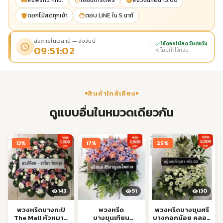
ส่งฟรีทั่ว กทม.
เขียนการ์ดฟรี
ส่งวันนี้ก่อน 13:00
ดอกไม้สดทุกเช้า
ตอบ LINE ใน 5 นาที
สั่งภายในเวลานี้ — ส่งวันนี้
ใช้ดอกไม้สด วันต่อวัน
09:51:01
ไม่มีทำไว้ก่อน
สินค้าใกล้เคียง
ดูแบบอื่นในหมวดเดียวกัน
13%
17%
25%
143
91
130
พวงหรีดบางกะปิ
พวงหรีด
พวงหรีดบางขุนศรี
The Mall หัวหมาก
บางขุนเทียน
บางกอกน้อย คลอง