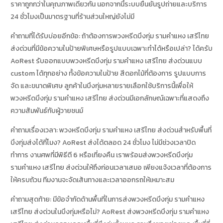
ราคาถูกกว่าในคุณภาพเดียวกัน นอกจากนี้ระบบยืนยันรูปถ่ายและบริการ
24 ชั่วโมงเป็นมาตรฐานที่ร้านส่วนใหญ่ยังไม่มี
คำถามที่ได้รับบ่อยอีกข้อ: ถ้าต้องการพวงหรีดบึงกุ่ม รามคำแหง เสรีไทย
ส่งด่วนที่มีข้อความในป้ายพิเศษหรือรูปแบบเฉพาะทำได้หรือเปล่า? ได้ครับ
AoRest รับออกแบบพวงหรีดบึงกุ่ม รามคำแหง เสรีไทย ส่งด่วนแบบ
custom ได้ทุกอย่าง ทั้งข้อความในป้าย สีดอกไม้ที่ต้องการ รูปแบบการ
จัด และขนาดพิเศษ ลูกค้าในบึงกุ่มหลายรายเลือกใช้บริการนี้เพื่อให้
พวงหรีดบึงกุ่ม รามคำแหง เสรีไทย ส่งด่วนมีเอกลักษณ์เฉพาะที่แสดงถึง
ความสัมพันธ์กับผู้วายชนม์
คำถามเรื่องเวลา: พวงหรีดบึงกุ่ม รามคำแหง เสรีไทย ส่งด่วนสำหรับพื้นที่
บึงกุ่มส่งได้กี่โมง? AoRest ส่งได้ตลอด 24 ชั่วโมง ไม่มีช่วงเวลาปิด
ทำการ งานศพที่มีพิธีตี 6 หรือเที่ยงคืน เราพร้อมส่งพวงหรีดบึงกุ่ม
รามคำแหง เสรีไทย ส่งด่วนให้ถึงก่อนเวลาเสมอ เพียงแจ้งเวลาที่ต้องการ
ให้ครบถ้วน ทีมงานจะจัดเส้นทางและเวลาออกรถให้เหมาะสม
คำถามสุดท้าย: มีข้อจำกัดด้านพื้นที่ในการส่งพวงหรีดบึงกุ่ม รามคำแหง
เสรีไทย ส่งด่วนในบึงกุ่มหรือไม่? AoRest ส่งพวงหรีดบึงกุ่ม รามคำแหง