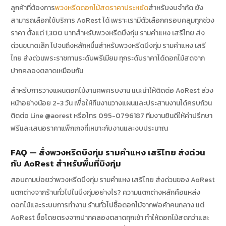
ลูกค้าที่ต้องการ
พวงหรีดดอกไม้สดราคาประหยัด
สำหรับงบจำกัด ยัง
สามารถเลือกใช้บริการ AoRest ได้ เพราะเรามีตัวเลือกครอบคลุมทุกช่วง
ราคา ตั้งแต่ 1,300 บาทสำหรับพวงหรีดบึงกุ่ม รามคำแหง เสรีไทย ส่ง
ด่วนขนาดเล็ก ไปจนถึงหลักหมื่นสำหรับพวงหรีดบึงกุ่ม รามคำแหง เสรี
ไทย ส่งด่วนพระราชทานระดับพรีเมียม ทุกระดับราคาได้ดอกไม้สดจาก
ปากคลองตลาดเหมือนกัน
สำหรับการวางแผนดอกไม้งานศพครบงาน แนะนำให้ติดต่อ AoRest ล่วง
หน้าอย่างน้อย 2-3 วัน เพื่อให้ทีมงานวางแผนและประสานงานได้ครบถ้วน
ติดต่อ Line @aorest หรือโทร 095-0796187 ทีมงานยินดีให้คำปรึกษา
ฟรีและเสนอราคาแพ็กเกจที่เหมาะกับงานและงบประมาณ
FAQ — สั่งพวงหรีดบึงกุ่ม รามคำแหง เสรีไทย ส่งด่วน
กับ AoRest สำหรับพื้นที่บึงกุ่ม
สอบถามบ่อยว่าพวงหรีดบึงกุ่ม รามคำแหง เสรีไทย ส่งด่วนของ AoRest
แตกต่างจากร้านทั่วไปในบึงกุ่มอย่างไร? ความแตกต่างหลักคือแหล่ง
ดอกไม้และระบบการทำงาน ร้านทั่วไปซื้อดอกไม้จากพ่อค้าคนกลาง แต่
AoRest ซื้อโดยตรงจากปากคลองตลาดทุกเช้า ทำให้ดอกไม้สดกว่าและ