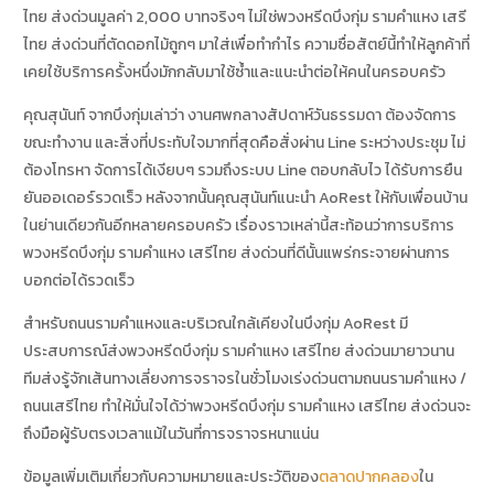
ไทย ส่งด่วนมูลค่า 2,000 บาทจริงๆ ไม่ใช่พวงหรีดบึงกุ่ม รามคำแหง เสรี
ไทย ส่งด่วนที่ตัดดอกไม้ถูกๆ มาใส่เพื่อทำกำไร ความซื่อสัตย์นี้ทำให้ลูกค้าที่
เคยใช้บริการครั้งหนึ่งมักกลับมาใช้ซ้ำและแนะนำต่อให้คนในครอบครัว
คุณสุนันท์ จากบึงกุ่มเล่าว่า งานศพกลางสัปดาห์วันธรรมดา ต้องจัดการ
ขณะทำงาน และสิ่งที่ประทับใจมากที่สุดคือสั่งผ่าน Line ระหว่างประชุม ไม่
ต้องโทรหา จัดการได้เงียบๆ รวมถึงระบบ Line ตอบกลับไว ได้รับการยืน
ยันออเดอร์รวดเร็ว หลังจากนั้นคุณสุนันท์แนะนำ AoRest ให้กับเพื่อนบ้าน
ในย่านเดียวกันอีกหลายครอบครัว เรื่องราวเหล่านี้สะท้อนว่าการบริการ
พวงหรีดบึงกุ่ม รามคำแหง เสรีไทย ส่งด่วนที่ดีนั้นแพร่กระจายผ่านการ
บอกต่อได้รวดเร็ว
สำหรับถนนรามคำแหงและบริเวณใกล้เคียงในบึงกุ่ม AoRest มี
ประสบการณ์ส่งพวงหรีดบึงกุ่ม รามคำแหง เสรีไทย ส่งด่วนมายาวนาน
ทีมส่งรู้จักเส้นทางเลี่ยงการจราจรในชั่วโมงเร่งด่วนตามถนนรามคำแหง /
ถนนเสรีไทย ทำให้มั่นใจได้ว่าพวงหรีดบึงกุ่ม รามคำแหง เสรีไทย ส่งด่วนจะ
ถึงมือผู้รับตรงเวลาแม้ในวันที่การจราจรหนาแน่น
ข้อมูลเพิ่มเติมเกี่ยวกับความหมายและประวัติของ
ตลาดปากคลอง
ใน