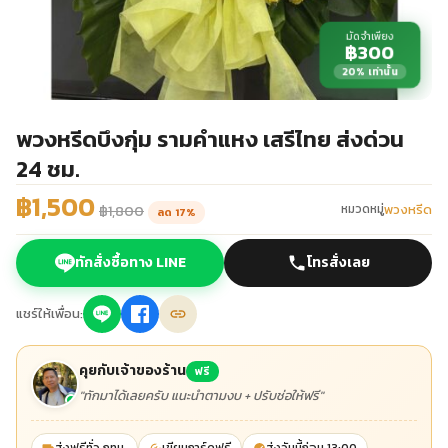
มัดจำเพียง
฿300
20% เท่านั้น
พวงหรีดบึงกุ่ม รามคำแหง เสรีไทย ส่งด่วน
24 ชม.
฿1,500
พวงหรีด
หมวดหมู่
฿1,800
ลด 17%
ทักสั่งซื้อทาง LINE
โทรสั่งเลย
แชร์ให้เพื่อน:
คุยกับเจ้าของร้าน
ฟรี
"ทักมาได้เลยครับ แนะนำตามงบ + ปรับช่อให้ฟรี"