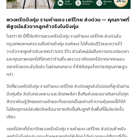
พวงหรีดบึงกุ่ม รามคำแหง เสรีไทย ส่งด่วน — คุณภาพที่
พิสูจน์แล้วจากลูกค้าจริงในบึงกุ่ม
ในกว่า 10 ปีที่ให้บริการพวงหรีดบึงกุ่ม รามคำแหง เสรีไทย ส่งด่วนใน
กรุงเทพมหานครรวมถึงย่านบึงกุ่ม AoRest ได้สั่งสมรีวิวและความไว้
วางใจจากลูกค้าจริงมากกว่า 500 รีวิว ส่วนใหญ่เน้นถึงความตรงต่อเวลา
และคุณภาพดอกไม้ที่สดกว่าร้านอื่น เพราะเราตัดดอกไม้จากปากคลอง
ตลาดโดยตรงในวันส่ง ไม่ผ่านคนกลาง ทำให้ต้นทุนต่ำกว่าแต่คุณภาพสูง
กว่า
วัดที่พวงหรีดบึงกุ่ม รามคำแหง เสรีไทย ส่งด่วนถูกส่งไปบ่อยที่สุดในย่าน
บึงกุ่มคือ วัดบึงทองหลาง และวัดเทพลีลา ซึ่งทีมส่งของเราเดินทางไปทุก
สัปดาห์จนรู้จักซอยทางเข้าและที่จอดรถเป็นอย่างดี ความคุ้นเคยนี้ทำให้
ไม่มีเหตุการณ์ส่งผิดวัดหรือมาสายเกิดขึ้นกับลูกค้าในพื้นที่นี้แม้แต่ครั้ง
เดียว
ดอกไม้สดที่นำมาจัดพวงหรีดบึงกุ่ม รามคำแหง เสรีไทย ส่งด่วนสำหรับ
ลูกค้าในบึงกุ่มประกอบด้วยหลายชนิดให้เลือก ได้แก่ ดอกมะลิสีขาวที่เป็น