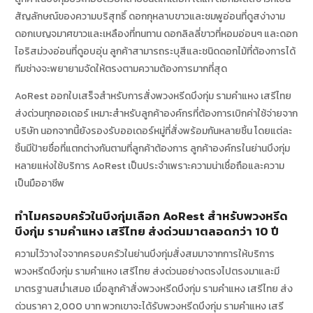
สัญลักษณ์ของความบริสุทธิ์ ดอกกุหลาบขาวและชมพูอ่อนที่ดูสง่างาม
ดอกเบญจมาศขาวและเหลืองที่ทนทาน ดอกลิลลี่ขาวที่หอมอ่อนๆ และดอก
ไอริสม่วงอ่อนที่ดูอบอุ่น ลูกค้าสามารถระบุสีและชนิดดอกไม้ที่ต้องการได้
ทีมช่างจะพยายามจัดให้ตรงตามความต้องการมากที่สุด
AoRest ออกใบเสร็จสำหรับการสั่งพวงหรีดบึงกุ่ม รามคำแหง เสรีไทย
ส่งด่วนทุกออเดอร์ เหมาะสำหรับลูกค้าองค์กรที่ต้องการเบิกค่าใช้จ่ายจาก
บริษัท นอกจากนี้ยังรองรับออเดอร์หมู่ที่สั่งพร้อมกันหลายชิ้น โดยแต่ละ
ชิ้นมีป้ายชื่อที่แตกต่างกันตามที่ลูกค้าต้องการ ลูกค้าองค์กรในย่านบึงกุ่ม
หลายแห่งใช้บริการ AoRest เป็นประจำเพราะความน่าเชื่อถือและความ
เป็นมืออาชีพ
ทำไมครอบครัวในบึงกุ่มเลือก AoRest สำหรับพวงหรีด
บึงกุ่ม รามคำแหง เสรีไทย ส่งด่วนมาตลอดกว่า 10 ปี
ความไว้วางใจจากครอบครัวในย่านบึงกุ่มสั่งสมมาจากการให้บริการ
พวงหรีดบึงกุ่ม รามคำแหง เสรีไทย ส่งด่วนอย่างตรงไปตรงมาและมี
มาตรฐานสม่ำเสมอ เมื่อลูกค้าสั่งพวงหรีดบึงกุ่ม รามคำแหง เสรีไทย ส่ง
ด่วนราคา 2,000 บาท พวกเขาจะได้รับพวงหรีดบึงกุ่ม รามคำแหง เสรี