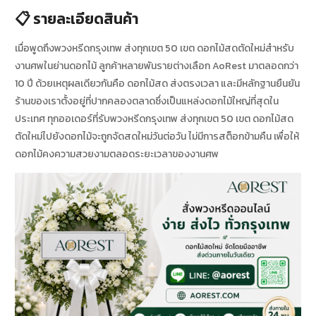
📋 รายละเอียดสินค้า
เมื่อพูดถึงพวงหรีดกรุงเทพ ส่งทุกเขต 50 เขต ดอกไม้สดตัดใหม่สำหรับ
งานศพในย่านดอกไม้ ลูกค้าหลายพันรายต่างเลือก AoRest มาตลอดกว่า
10 ปี ด้วยเหตุผลเดียวกันคือ ดอกไม้สด ส่งตรงเวลา และมีหลักฐานยืนยัน
ร้านของเราตั้งอยู่ที่ปากคลองตลาดซึ่งเป็นแหล่งดอกไม้ใหญ่ที่สุดใน
ประเทศ ทุกออเดอร์ที่รับพวงหรีดกรุงเทพ ส่งทุกเขต 50 เขต ดอกไม้สด
ตัดใหม่ไปยังดอกไม้จะถูกจัดสดใหม่วันต่อวัน ไม่มีการสต็อกข้ามคืน เพื่อให้
ดอกไม้คงความสวยงามตลอดระยะเวลาของงานศพ