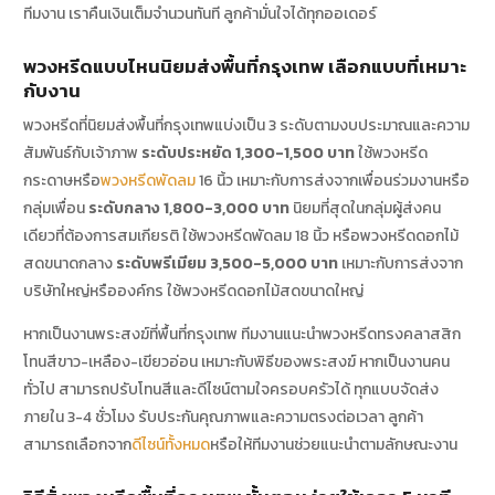
ทีมงาน เราคืนเงินเต็มจำนวนทันที ลูกค้ามั่นใจได้ทุกออเดอร์
พวงหรีดแบบไหนนิยมส่งพื้นที่กรุงเทพ เลือกแบบที่เหมาะ
กับงาน
พวงหรีดที่นิยมส่งพื้นที่กรุงเทพแบ่งเป็น 3 ระดับตามงบประมาณและความ
สัมพันธ์กับเจ้าภาพ
ระดับประหยัด 1,300-1,500 บาท
ใช้พวงหรีด
กระดาษหรือ
พวงหรีดพัดลม
16 นิ้ว เหมาะกับการส่งจากเพื่อนร่วมงานหรือ
กลุ่มเพื่อน
ระดับกลาง 1,800-3,000 บาท
นิยมที่สุดในกลุ่มผู้ส่งคน
เดียวที่ต้องการสมเกียรติ ใช้พวงหรีดพัดลม 18 นิ้ว หรือพวงหรีดดอกไม้
สดขนาดกลาง
ระดับพรีเมียม 3,500-5,000 บาท
เหมาะกับการส่งจาก
บริษัทใหญ่หรือองค์กร ใช้พวงหรีดดอกไม้สดขนาดใหญ่
หากเป็นงานพระสงฆ์ที่พื้นที่กรุงเทพ ทีมงานแนะนำพวงหรีดทรงคลาสสิก
โทนสีขาว-เหลือง-เขียวอ่อน เหมาะกับพิธีของพระสงฆ์ หากเป็นงานคน
ทั่วไป สามารถปรับโทนสีและดีไซน์ตามใจครอบครัวได้ ทุกแบบจัดส่ง
ภายใน 3-4 ชั่วโมง รับประกันคุณภาพและความตรงต่อเวลา ลูกค้า
สามารถเลือกจาก
ดีไซน์ทั้งหมด
หรือให้ทีมงานช่วยแนะนำตามลักษณะงาน