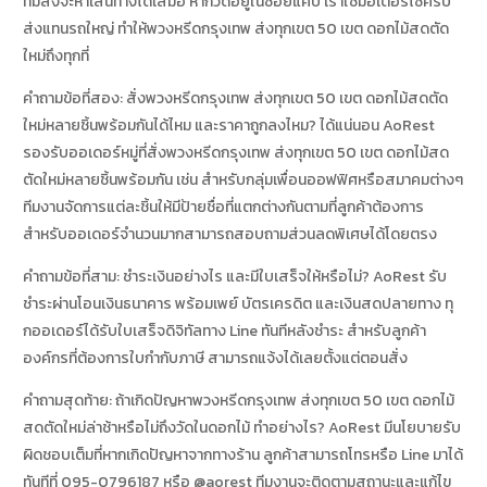
ทีมส่งจะหาเส้นทางได้เสมอ หากวัดอยู่ในซอยแคบ เราใช้มอเตอร์ไซค์รับ
ส่งแทนรถใหญ่ ทำให้พวงหรีดกรุงเทพ ส่งทุกเขต 50 เขต ดอกไม้สดตัด
ใหม่ถึงทุกที่
คำถามข้อที่สอง: สั่งพวงหรีดกรุงเทพ ส่งทุกเขต 50 เขต ดอกไม้สดตัด
ใหม่หลายชิ้นพร้อมกันได้ไหม และราคาถูกลงไหม? ได้แน่นอน AoRest
รองรับออเดอร์หมู่ที่สั่งพวงหรีดกรุงเทพ ส่งทุกเขต 50 เขต ดอกไม้สด
ตัดใหม่หลายชิ้นพร้อมกัน เช่น สำหรับกลุ่มเพื่อนออฟฟิศหรือสมาคมต่างๆ
ทีมงานจัดการแต่ละชิ้นให้มีป้ายชื่อที่แตกต่างกันตามที่ลูกค้าต้องการ
สำหรับออเดอร์จำนวนมากสามารถสอบถามส่วนลดพิเศษได้โดยตรง
คำถามข้อที่สาม: ชำระเงินอย่างไร และมีใบเสร็จให้หรือไม่? AoRest รับ
ชำระผ่านโอนเงินธนาคาร พร้อมเพย์ บัตรเครดิต และเงินสดปลายทาง ทุ
กออเดอร์ได้รับใบเสร็จดิจิทัลทาง Line ทันทีหลังชำระ สำหรับลูกค้า
องค์กรที่ต้องการใบกำกับภาษี สามารถแจ้งได้เลยตั้งแต่ตอนสั่ง
คำถามสุดท้าย: ถ้าเกิดปัญหาพวงหรีดกรุงเทพ ส่งทุกเขต 50 เขต ดอกไม้
สดตัดใหม่ล่าช้าหรือไม่ถึงวัดในดอกไม้ ทำอย่างไร? AoRest มีนโยบายรับ
ผิดชอบเต็มที่หากเกิดปัญหาจากทางร้าน ลูกค้าสามารถโทรหรือ Line มาได้
ทันทีที่ 095-0796187 หรือ @aorest ทีมงานจะติดตามสถานะและแก้ไข