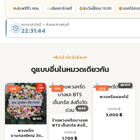
ส่งฟรีทั่ว กทม.
เขียนการ์ดฟรี
ส่งวันนี้ก่อน 13:00
ดอกไม้สดทุ
หมดเวลาวันนี้ — สั่งและส่งพรุ่งนี้
22:31:43
สินค้าใกล้เคียง
ดูแบบอื่นในหมวดเดียวกัน
109
13%
19%
25%
พวงหรีดดอกไม้
66
4,000
฿
Original
Current
3,000
฿
143
price
price
ร้านพวงหรีดบางแค
BTS เซ็นทรัล ส่งถึง
was:
is:
วัดด่วน
พวงหรีด
4,000 ฿.
3,000 ฿.
2,100
฿
บางกอกใหญ่ วัด
Original
Current
1,700
฿