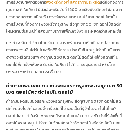
สำหรับงานศพที่ต้องการ
พวงหรีดดอกไม้สดราคาประหยัด
แต่ยังต้องการ
คุณภาพดี AoRest มีตัวเลือกเริ่มต้นที่ 1,300 บาทซึ่งยังได้ดอกไม้สดจาก
ปากคลองตลาดเหมือนกัน ต่างกันตรงขนาดและปริมาณดอกไม้เท่านั้น
สำหรับงานที่ต้องการพวงหรีดกรุงเทพ ส่งทุกเขต 50 เขต ดอกไม้สดตัด
ใหม่หลายชิ้นแนะนำให้สอบถามราคาแพ็กเกจซึ่งจะประหยัดกว่าสั่งทีละชิ้น
การชำระเงินทำได้ผ่านโอนเงินธนาคาร พร้อมเพย์ หรือเงินสดปลายทาง
ทุกการชำระเงินได้รับใบเสร็จดิจิทัลทาง Line ทันที และรูปถ่ายยืนยันการ
ส่งพวงหรีดกรุงเทพ ส่งทุกเขต 50 เขต ดอกไม้สดตัดใหม่ถึงสถานที่ใน
ดอกไม้อีกครั้งหลังส่ง ติดต่อ AoRest ได้ที่ Line: @aorest หรือโทร
095-0796187 ตลอด 24 ชั่วโมง
คำถามที่พบบ่อยเกี่ยวกับพวงหรีดกรุงเทพ ส่งทุกเขต 50
เขต ดอกไม้สดตัดใหม่ในดอกไม้
คำถามยอดนิยมข้อแรก: พวงหรีดกรุงเทพ ส่งทุกเขต 50 เขต ดอกไม้สด
ตัดใหม่ส่งไปวัดในซอยลึกหรือวัดที่ไม่ค่อยเป็นที่รู้จักในดอกไม้ได้ไหม?
ตอบได้เลยว่าได้ครับ AoRest มีระบบค้นหาเส้นทางและทีมส่งที่รู้จักพื้นที่
ดอกไม้ครอบคลุม ไม่ว่าจะเป็นวัดหลักอย่างวัดดอกไม้ หรือวัดเล็กในซอย