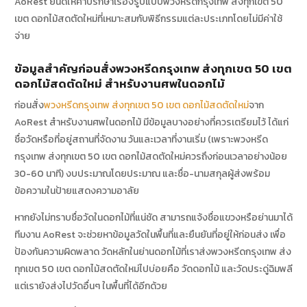
AoRest ยินดีให้คำปรึกษาเรื่องรูปแบบพวงหรีดกรุงเทพ ส่งทุกเขต 50
เขต ดอกไม้สดตัดใหม่ที่เหมาะสมกับพิธีกรรมแต่ละประเภทโดยไม่มีค่าใช้
จ่าย
ข้อมูลสำคัญก่อนสั่งพวงหรีดกรุงเทพ ส่งทุกเขต 50 เขต
ดอกไม้สดตัดใหม่ สำหรับงานศพในดอกไม้
ก่อนสั่ง
พวงหรีดกรุงเทพ ส่งทุกเขต 50 เขต ดอกไม้สดตัดใหม่
จาก
AoRest สำหรับงานศพในดอกไม้ มีข้อมูลบางอย่างที่ควรเตรียมไว้ ได้แก่
ชื่อวัดหรือที่อยู่สถานที่จัดงาน วันและเวลาที่งานเริ่ม (เพราะพวงหรีด
กรุงเทพ ส่งทุกเขต 50 เขต ดอกไม้สดตัดใหม่ควรถึงก่อนเวลาอย่างน้อย
30-60 นาที) งบประมาณโดยประมาณ และชื่อ-นามสกุลผู้ส่งพร้อม
ข้อความในป้ายแสดงความอาลัย
หากยังไม่ทราบชื่อวัดในดอกไม้ที่แน่ชัด สามารถแจ้งชื่อแขวงหรือย่านมาได้
ทีมงาน AoRest จะช่วยหาข้อมูลวัดในพื้นที่และยืนยันที่อยู่ให้ก่อนส่ง เพื่อ
ป้องกันความผิดพลาด วัดหลักในย่านดอกไม้ที่เราส่งพวงหรีดกรุงเทพ ส่ง
ทุกเขต 50 เขต ดอกไม้สดตัดใหม่ไปบ่อยคือ วัดดอกไม้ และวัดประดู่ฉิมพลี
แต่เรายังส่งไปวัดอื่นๆ ในพื้นที่ได้อีกด้วย