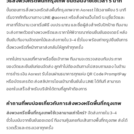
วิธีสั่งพวงหรีดพื้นที่กรุงเทพ ขั้นตอนง่ายใช้เวลา 5 นาที
ขั้นตอนการสั่งพวงหรีดส่งพื้นที่กรุงเทพจาก Aorest ใช้เวลาเพียง 5 นาที
เริ่มจากทักทีมงานทาง LINE @aorest หรือสั่งผ่านเว็บไซต์ ระบุชื่อวัดและ
ศาลาที่จัดงาน เวลาเริ่มพิธี งบประมาณ และชื่อผู้ส่งสำหรับปักป้าย ทีมงาน
จะส่งภาพตัวอย่างพวงหรีดและราคาให้พิจารณาก่อนยืนยันออเดอร์ หลัง
ยืนยัน ทีมงานจัดดอกไม้และส่งภายใน 3-4 ชั่วโมง พร้อมถ่ายรูปยืนยันการ
ตั้งพวงหรีดที่หน้าศาลาส่งกลับให้ลูกค้าทุกครั้ง
หากไม่ทราบเลขที่ศาลาหรือชื่อเจ้าภาพ ทีมงานจะตรวจสอบกับประกาศ
ของวัดและยืนยันก่อนจัดส่ง ลูกค้าไม่ต้องเดินทางไปสอบถามเอง ในด้าน
การชำระเงิน Aorest รับโอนผ่านธนาคารทุกแห่ง QR Code PromptPay
หรือบัตรเครดิต ส่งสลิปการโอนเข้ามายืนยันใน LINE ได้ทันที สามารถ
ออกใบเสร็จสำหรับบริษัทได้ตามที่ลูกค้าต้องการ
คำถามที่พบบ่อยเกี่ยวกับการส่งพวงหรีดพื้นที่กรุงเทพ
ส่งพวงหรีดพื้นที่กรุงเทพใช้เวลานานเท่าไหร่?
จัดส่งภายใน 3-4
ชั่วโมงนับจากยืนยันออเดอร์ ทีมงานคุ้นเคยกับเส้นทางพื้นที่กรุงเทพ ส่งได้
รวดเร็วและตรงเวลาทุกครั้ง