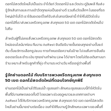
ดอกไม้สดตัดใหม่ไปเป็นประจำได้แก่ วัดดอกไม้ และวัดประดู่ฉิมพลี ทีมส่ง
รู้จักเส้นทางและทางเข้าวัดทุกแห่งเป็นอย่างดี รวมถึงวัดเล็กๆ ในซอยที่รถ
ใหญ่เข้าไม่ได้ เราใช้มอเตอร์ไซค์รับส่งในกรณีเหล่านี้ ทำให้ไม่มีวัดใดใน
ดอกไม้ที่เราส่งพวงหรีดกรุงเทพ ส่งทุกเขต 50 เขต ดอกไม้สดตัดใหม่ไป
ไม่ถึง
สำหรับผู้ที่ไม่เคยสั่งพวงหรีดกรุงเทพ ส่งทุกเขต 50 เขต ดอกไม้สดตัด
ใหม่ออนไลน์มาก่อน ทีมงาน AoRest ยินดีอธิบายขั้นตอนทุกอย่างตั้งแต่
ต้น ตั้งแต่การเลือกรูปแบบ การกำหนดข้อความในป้าย ไปจนถึงการยืนยัน
ออเดอร์และชำระเงิน ทุกอย่างทำผ่าน Line ได้ง่ายๆ โดยไม่ต้องเดินทางมา
ร้าน เหมาะสำหรับลูกค้าที่ยุ่ง ทำงานระหว่างวัน หรืออยู่ต่างพื้นที่
รู้จักย่านดอกไม้ กับบริการพวงหรีดกรุงเทพ ส่งทุกเขต
50 เขต ดอกไม้สดตัดใหม่ที่ตอบโจทย์ทุกพิธี
ย่านดอกไม้เป็นย่านใต้ริมแม่น้ำ ชุมชนเก่า ลักษณะชุมชนแบบนี้ทำให้วัดใน
พื้นที่มีงานศพตลอดทั้งปี โดยเฉพาะช่วงฤดูหนาวและเทศกาลต่างๆ
AoRest ได้ให้บริการพวงหรีดกรุงเทพ ส่งทุกเขต 50 เขต ดอกไม้สดตัด
ใหม่ในย่านนี้มาอย่างต่อเนื่อง จนทำให้ทีมงานรู้จักลักษณะเฉพาะของพื้นที่