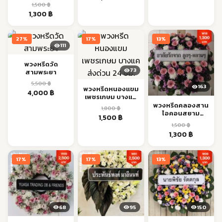
อรุณ เจริญนคร ส่ง
1,500
฿
price
price
ด่วน
Original
Current
1,300
฿
was:
is:
price
price
2,100 ฿.
1,700 ฿.
was:
is:
27%
17%
13%
1,500 ฿.
1,300 ฿.
111
พวงหรีดวัด
73
สามพระยา
5,500
฿
163
พวงหรีดหนองแขม
Original
Current
4,000
฿
เพชรเกษม บางแค
price
price
ส่งด่วน 24 ชม.
พวงหรีดคลองสาน
1,800
฿
was:
is:
ไอคอนสยาม
Original
Current
1,500
฿
5,500 ฿.
4,000 ฿.
เจริญนคร ส่งด่วน
1,500
฿
price
price
Original
Current
1,300
฿
was:
is:
price
price
1,800 ฿.
1,500 ฿.
was:
is:
17%
17%
13%
1,500 ฿.
1,300 ฿.
68
95
150