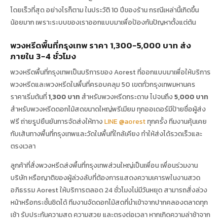
โดยเร็วที่สุด อย่างไรก็ตาม ในประวัติ 10 ปีของร้าน กรณีเหล่านี้เกิดขึ้น
น้อยมาก เพราะระบบของเราออกแบบมาเพื่อป้องกันปัญหาตั้งแต่ต้น
พวงหรีดพื้นที่กรุงเทพ ราคา 1,300-5,000 บาท ส่ง
ภายใน 3-4 ชั่วโมง
พวงหรีดพื้นที่กรุงเทพเป็นบริการของ Aorest ที่ออกแบบมาเพื่อให้บริการ
พวงหรีดและพวงหรีดในพื้นที่ครอบคลุม 50 เขตทั่วกรุงเทพมหานคร
ราคาเริ่มต้นที่
1,300 บาท
สำหรับพวงหรีดกระดาษ ไปจนถึง
5,000 บาท
สำหรับพวงหรีดดอกไม้สดขนาดใหญ่พรีเมียม ทุกออเดอร์มีป้ายชื่อผู้ส่ง
ฟรี ถ่ายรูปยืนยันการจัดส่งให้ทาง
LINE @aorest
ทุกครั้ง ทีมงานคุ้นเคย
กับเส้นทางพื้นที่กรุงเทพและวัดในพื้นที่ใกล้เคียง ทำให้ส่งได้รวดเร็วและ
ตรงเวลา
ลูกค้าที่สั่งพวงหรีดส่งพื้นที่กรุงเทพส่วนใหญ่เป็นเพื่อน เพื่อนร่วมงาน
บริษัท หรือญาติของผู้ล่วงลับที่ต้องการแสดงความเคารพในงานสวด
อภิธรรม Aorest ให้บริการตลอด 24 ชั่วโมงไม่มีวันหยุด สามารถสั่งล่วง
หน้าหรือกระชั้นชิดได้ ทีมงานจัดดอกไม้สดที่นำเข้าจากปากคลองตลาดทุก
เช้า รับประกันความสด ความสวย และตรงต่อเวลา หากเกิดความล่าช้าจาก