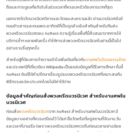
ถือและการดูแลที่แท้จริงในช่วงเวลาที่ครอบครัวต้องการมากที่สุด
นอกจากวัดวัดบวรนิเวศวิหารและวัดชนะสงครามแล้ว ย่านบวรนิเวศยังมี
ถนนข้าวสารและถนนพระอาทิตย์ที่เป็นจุดอ้างอิงสำคัญสำหรับทีมส่ง
พวงหรีดบวรนิเวศของ AoRest ความรู้เรื่องพื้นที่นี้สั่งสมมาจากการให้
บริการซ้ำๆ หลายพันครั้ง ทำให้การส่งพวงหรีดบวรนิเวศในย่านนี้เป็นไป
อย่างราบรื่นทุกครั้ง
สำหรับผู้ที่ต้องการทำความเข้าใจเพิ่มเติมเกี่ยวกับ
งานศพในวัฒนธรรมไทย
และประเพณีที่เกี่ยวข้อง Wikipedia เป็นแหล่งข้อมูลที่ดีในการศึกษา ทั้งนี้
AoRest ยินดีให้คำปรึกษาเรื่องรูปแบบพวงหรีดบวรนิเวศที่เหมาะสมกับ
พิธีกรรมแต่ละประเภทโดยไม่มีค่าใช้จ่าย
ข้อมูลสำคัญก่อนสั่งพวงหรีดบวรนิเวศ สำหรับงานศพใน
บวรนิเวศ
ก่อนสั่ง
พวงหรีดบวรนิเวศ
จาก AoRest สำหรับงานศพในบวรนิเวศ มี
ข้อมูลบางอย่างที่ควรเตรียมไว้ ได้แก่ ชื่อวัดหรือที่อยู่สถานที่จัดงาน วัน
และเวลาที่งานเริ่ม (เพราะพวงหรีดบวรนิเวศควรถึงก่อนเวลาอย่างน้อย