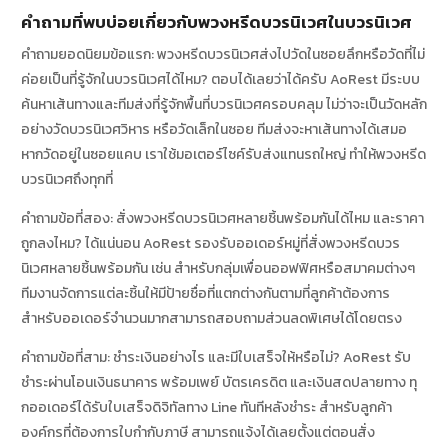
คำถามที่พบบ่อยเกี่ยวกับพวงหรีดบวรนิเวศในบวรนิเวศ
คำถามยอดนิยมข้อแรก: พวงหรีดบวรนิเวศส่งไปวัดในซอยลึกหรือวัดที่ไม่
ค่อยเป็นที่รู้จักในบวรนิเวศได้ไหม? ตอบได้เลยว่าได้ครับ AoRest มีระบบ
ค้นหาเส้นทางและทีมส่งที่รู้จักพื้นที่บวรนิเวศครอบคลุม ไม่ว่าจะเป็นวัดหลัก
อย่างวัดบวรนิเวศวิหาร หรือวัดเล็กในซอย ทีมส่งจะหาเส้นทางได้เสมอ
หากวัดอยู่ในซอยแคบ เราใช้มอเตอร์ไซค์รับส่งแทนรถใหญ่ ทำให้พวงหรีด
บวรนิเวศถึงทุกที่
คำถามข้อที่สอง: สั่งพวงหรีดบวรนิเวศหลายชิ้นพร้อมกันได้ไหม และราคา
ถูกลงไหม? ได้แน่นอน AoRest รองรับออเดอร์หมู่ที่สั่งพวงหรีดบวร
นิเวศหลายชิ้นพร้อมกัน เช่น สำหรับกลุ่มเพื่อนออฟฟิศหรือสมาคมต่างๆ
ทีมงานจัดการแต่ละชิ้นให้มีป้ายชื่อที่แตกต่างกันตามที่ลูกค้าต้องการ
สำหรับออเดอร์จำนวนมากสามารถสอบถามส่วนลดพิเศษได้โดยตรง
คำถามข้อที่สาม: ชำระเงินอย่างไร และมีใบเสร็จให้หรือไม่? AoRest รับ
ชำระผ่านโอนเงินธนาคาร พร้อมเพย์ บัตรเครดิต และเงินสดปลายทาง ทุ
กออเดอร์ได้รับใบเสร็จดิจิทัลทาง Line ทันทีหลังชำระ สำหรับลูกค้า
องค์กรที่ต้องการใบกำกับภาษี สามารถแจ้งได้เลยตั้งแต่ตอนสั่ง