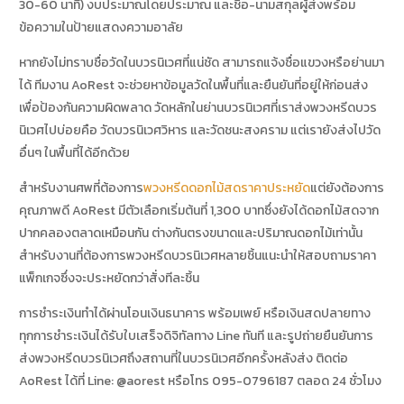
30-60 นาที) งบประมาณโดยประมาณ และชื่อ-นามสกุลผู้ส่งพร้อม
ข้อความในป้ายแสดงความอาลัย
หากยังไม่ทราบชื่อวัดในบวรนิเวศที่แน่ชัด สามารถแจ้งชื่อแขวงหรือย่านมา
ได้ ทีมงาน AoRest จะช่วยหาข้อมูลวัดในพื้นที่และยืนยันที่อยู่ให้ก่อนส่ง
เพื่อป้องกันความผิดพลาด วัดหลักในย่านบวรนิเวศที่เราส่งพวงหรีดบวร
นิเวศไปบ่อยคือ วัดบวรนิเวศวิหาร และวัดชนะสงคราม แต่เรายังส่งไปวัด
อื่นๆ ในพื้นที่ได้อีกด้วย
สำหรับงานศพที่ต้องการ
พวงหรีดดอกไม้สดราคาประหยัด
แต่ยังต้องการ
คุณภาพดี AoRest มีตัวเลือกเริ่มต้นที่ 1,300 บาทซึ่งยังได้ดอกไม้สดจาก
ปากคลองตลาดเหมือนกัน ต่างกันตรงขนาดและปริมาณดอกไม้เท่านั้น
สำหรับงานที่ต้องการพวงหรีดบวรนิเวศหลายชิ้นแนะนำให้สอบถามราคา
แพ็กเกจซึ่งจะประหยัดกว่าสั่งทีละชิ้น
การชำระเงินทำได้ผ่านโอนเงินธนาคาร พร้อมเพย์ หรือเงินสดปลายทาง
ทุกการชำระเงินได้รับใบเสร็จดิจิทัลทาง Line ทันที และรูปถ่ายยืนยันการ
ส่งพวงหรีดบวรนิเวศถึงสถานที่ในบวรนิเวศอีกครั้งหลังส่ง ติดต่อ
AoRest ได้ที่ Line: @aorest หรือโทร 095-0796187 ตลอด 24 ชั่วโมง