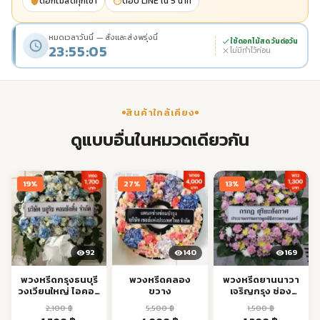
ดอกไม้สดทุกเช้า
ตอบ LINE ใน 5 นาที
หมดเวลาวันนี้ — สั่งและส่งพรุ่งนี้
ใช้ดอกไม้สด วันต่อวัน
23:55:04
ไม่มีทำไว้ก่อน
สินค้าใกล้เคียง
ดูแบบอื่นในหมวดเดียวกัน
19%
27%
13%
92
140
169
พวงหรีดกรุงธนบุรี
พวงหรีดคลอง
พวงหรีดยานนาวา
วงเวียนใหญ่ ไอคอน
ขวาง
เจริญกรุง ช่อง
สยาม ส่งด่วน
นนทรี ส่งด่วน
2,100
฿
5,500
฿
1,500
฿