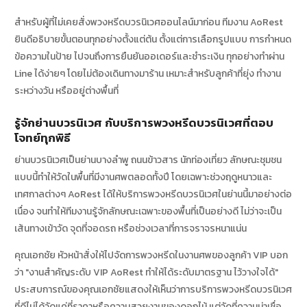
สำหรับผู้ที่ไม่เคยสั่งพวงหรีดบวรนิเวศออนไลน์มาก่อน ทีมงาน AoRest
ยินดีอธิบายขั้นตอนทุกอย่างตั้งแต่ต้น ตั้งแต่การเลือกรูปแบบ การกำหนด
ข้อความในป้าย ไปจนถึงการยืนยันออเดอร์และชำระเงิน ทุกอย่างทำผ่าน
Line ได้ง่ายๆ โดยไม่ต้องเดินทางมาร้าน เหมาะสำหรับลูกค้าที่ยุ่ง ทำงาน
ระหว่างวัน หรืออยู่ต่างพื้นที่
รู้จักย่านบวรนิเวศ กับบริการพวงหรีดบวรนิเวศที่ตอบ
โจทย์ทุกพิธี
ย่านบวรนิเวศเป็นย่านบางลำพู ถนนข้าวสาร นักท่องเที่ยว ลักษณะชุมชน
แบบนี้ทำให้วัดในพื้นที่มีงานศพตลอดทั้งปี โดยเฉพาะช่วงฤดูหนาวและ
เทศกาลต่างๆ AoRest ได้ให้บริการพวงหรีดบวรนิเวศในย่านนี้มาอย่างต่อ
เนื่อง จนทำให้ทีมงานรู้จักลักษณะเฉพาะของพื้นที่เป็นอย่างดี ไม่ว่าจะเป็น
เส้นทางเข้าวัด จุดที่จอดรถ หรือช่วงเวลาที่การจราจรหนาแน่น
คุณเอกชัย หัวหน้าสั่งให้ไปจัดการพวงหรีดในงานศพของลูกค้า VIP บอก
ว่า "งานสำคัญระดับ VIP AoRest ทำให้ได้ระดับมาตรฐาน ไว้วางใจได้"
ประสบการณ์ของคุณเอกชัยแสดงให้เห็นว่าการบริการพวงหรีดบวรนิเวศ
ที่ดีไม่ได้วัดแค่ที่ราคาหรือความสวยงามของดอกไม้ แต่วัดที่ความน่าเชื่อ