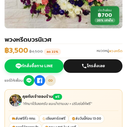
มัดจำเพียง
฿700
20% เท่านั้น
พวงหรีดบวรนิเวศ
฿3,500
พวงหรีด
หมวดหมู่
฿4,500
ลด 22%
ทักสั่งซื้อทาง LINE
โทรสั่งเลย
แชร์ให้เพื่อน:
คุยกับเจ้าของร้าน
ฟรี
"ทักมาได้เลยครับ แนะนำตามงบ + ปรับช่อให้ฟรี"
ส่งฟรีทั่ว กทม.
เขียนการ์ดฟรี
ส่งวันนี้ก่อน 13:00