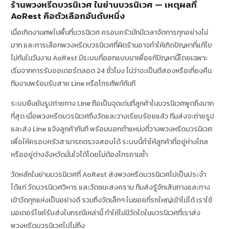
ร้านพวงหรีดบวรนิเวศ ในย่านบวรนิเวศ — เหตุผลที่
AoRest คือตัวเลือกอันดับหนึ่ง
เมื่อเกิดงานศพในพื้นที่บวรนิเวศ ครอบครัวมักมีเวลาจัดการทุกอย่างไม่
มาก และการเลือกพวงหรีดบวรนิเวศที่ผิดร้านอาจทำให้เกิดปัญหาที่แก้ไข
ไม่ทันในวันงาน AoRest มีระบบที่ออกแบบมาเพื่อแก้ปัญหานี้โดยเฉพาะ
เริ่มจากการรับออเดอร์ตลอด 24 ชั่วโมง ไม่ว่าจะเป็นตีสองหรือเที่ยงคืน
ทีมงานพร้อมรับสาย Line หรือโทรศัพท์ทันที
ระบบยืนยันรูปถ่ายทาง Line ถือเป็นจุดเด่นที่ลูกค้าในบวรนิเวศพูดถึงมาก
ที่สุด เมื่อพวงหรีดบวรนิเวศถึงวัดและวางเรียบร้อยแล้ว ทีมส่งจะถ่ายรูป
และส่ง Line แจ้งลูกค้าทันที พร้อมบอกตำแหน่งที่วางพวงหรีดบวรนิเวศ
เพื่อให้ครอบครัวสามารถตรวจสอบได้ ระบบนี้ทำให้ลูกค้าที่อยู่ห่างไกล
หรืออยู่ต่างจังหวัดมั่นใจได้โดยไม่ต้องโทรถามซ้ำ
วัดหลักในย่านบวรนิเวศที่ AoRest ส่งพวงหรีดบวรนิเวศไปเป็นประจำ
ได้แก่ วัดบวรนิเวศวิหาร และวัดชนะสงคราม ทีมส่งรู้จักเส้นทางและทาง
เข้าวัดทุกแห่งเป็นอย่างดี รวมถึงวัดเล็กๆ ในซอยที่รถใหญ่เข้าไม่ได้ เราใช้
มอเตอร์ไซค์รับส่งในกรณีเหล่านี้ ทำให้ไม่มีวัดใดในบวรนิเวศที่เราส่ง
พวงหรีดบวรนิเวศไปไม่ถึง