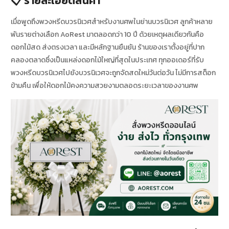
📋 รายละเอียดสินค้า
เมื่อพูดถึงพวงหรีดบวรนิเวศสำหรับงานศพในย่านบวรนิเวศ ลูกค้าหลาย
พันรายต่างเลือก AoRest มาตลอดกว่า 10 ปี ด้วยเหตุผลเดียวกันคือ
ดอกไม้สด ส่งตรงเวลา และมีหลักฐานยืนยัน ร้านของเราตั้งอยู่ที่ปาก
คลองตลาดซึ่งเป็นแหล่งดอกไม้ใหญ่ที่สุดในประเทศ ทุกออเดอร์ที่รับ
พวงหรีดบวรนิเวศไปยังบวรนิเวศจะถูกจัดสดใหม่วันต่อวัน ไม่มีการสต็อก
ข้ามคืน เพื่อให้ดอกไม้คงความสวยงามตลอดระยะเวลาของงานศพ