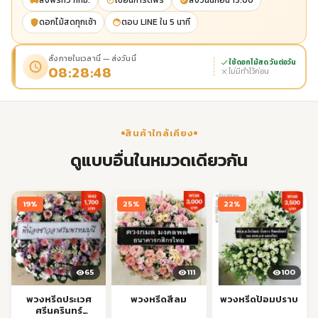
ส่งฟรีทั่ว กทม.
เขียนการ์ดฟรี
ส่งวันนี้ก่อน 13:00
ดอกไม้สดทุกเช้า
ตอบ LINE ใน 5 นาที
สั่งภายในเวลานี้ — ส่งวันนี้
ใช้ดอกไม้สด วันต่อวัน
08:28:47
ไม่มีทำไว้ก่อน
สินค้าใกล้เคียง
ดูแบบอื่นในหมวดเดียวกัน
19%
25%
22%
65
111
100
พวงหรีดประเวศ
พวงหรีดสีลม
พวงหรีดป้อมปราบ
ศรีนครินทร์