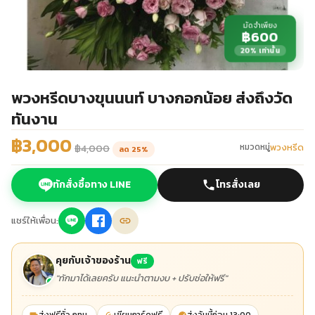
มัดจำเพียง
฿600
20% เท่านั้น
พวงหรีดบางขุนนนท์ บางกอกน้อย ส่งถึงวัด
ทันงาน
฿3,000
พวงหรีด
หมวดหมู่
฿4,000
ลด 25%
ทักสั่งซื้อทาง LINE
โทรสั่งเลย
แชร์ให้เพื่อน:
คุยกับเจ้าของร้าน
ฟรี
"ทักมาได้เลยครับ แนะนำตามงบ + ปรับช่อให้ฟรี"