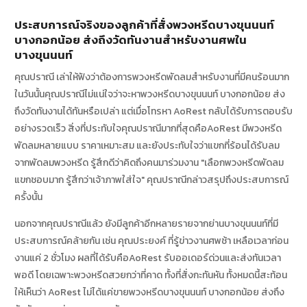
ประสบการณ์จริงของลูกค้าที่สั่งพวงหรีดบางขุนนนท์
บางกอกน้อย ส่งถึงวัดทันงานสำหรับงานศพใน
บางขุนนนท์
คุณปราณี เล่าให้ฟังว่าต้องการพวงหรีดพัดลมสำหรับงานที่มีคนร้อนมาก
ในวันนั้นคุณปราณีไม่แน่ใจว่าจะหาพวงหรีดบางขุนนนท์ บางกอกน้อย ส่ง
ถึงวัดทันงานได้ทันหรือเปล่า แต่เมื่อโทรหา AoRest กลับได้รับการตอบรับ
อย่างรวดเร็ว สิ่งที่ประทับใจคุณปราณีมากที่สุดคือAoRest มีพวงหรีด
พัดลมหลายแบบ ราคาเหมาะสม และยังประทับใจว่าแขกที่ร้อนได้รับลม
จากพัดลมพวงหรีด รู้สึกดีว่าคิดถึงคนมาร่วมงาน "เลือกพวงหรีดพัดลม
แขกชอบมาก รู้สึกว่าเจ้าภาพใส่ใจ" คุณปราณีกล่าวสรุปถึงประสบการณ์
ครั้งนั้น
นอกจากคุณปราณีแล้ว ยังมีลูกค้าอีกหลายรายจากย่านบางขุนนนท์ที่มี
ประสบการณ์คล้ายกัน เช่น คุณประยงค์ ที่รู้ข่าวงานศพช้า เหลือเวลาก่อน
งานแค่ 2 ชั่วโมง ผลที่ได้รับคือAoRest รับออเดอร์ด่วนและส่งทันเวลา
พอดี โดยเฉพาะพวงหรีดสวยกว่าที่คาด ทั้งที่สั่งกะทันหัน ทั้งหมดนี้สะท้อน
ให้เห็นว่า AoRest ไม่ได้แค่ขายพวงหรีดบางขุนนนท์ บางกอกน้อย ส่งถึง