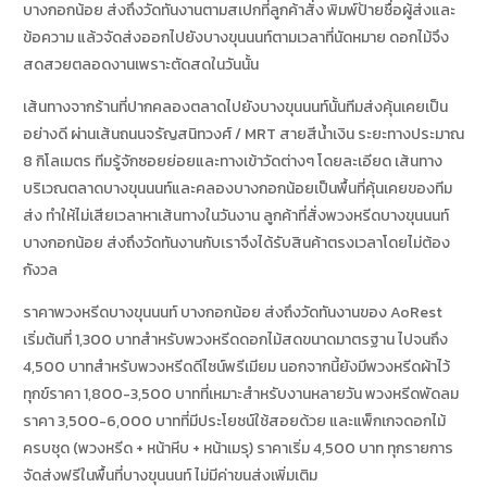
บางกอกน้อย ส่งถึงวัดทันงานตามสเปกที่ลูกค้าสั่ง พิมพ์ป้ายชื่อผู้ส่งและ
ข้อความ แล้วจัดส่งออกไปยังบางขุนนนท์ตามเวลาที่นัดหมาย ดอกไม้จึง
สดสวยตลอดงานเพราะตัดสดในวันนั้น
เส้นทางจากร้านที่ปากคลองตลาดไปยังบางขุนนนท์นั้นทีมส่งคุ้นเคยเป็น
อย่างดี ผ่านเส้นถนนจรัญสนิทวงศ์ / MRT สายสีน้ำเงิน ระยะทางประมาณ
8 กิโลเมตร ทีมรู้จักซอยย่อยและทางเข้าวัดต่างๆ โดยละเอียด เส้นทาง
บริเวณตลาดบางขุนนนท์และคลองบางกอกน้อยเป็นพื้นที่คุ้นเคยของทีม
ส่ง ทำให้ไม่เสียเวลาหาเส้นทางในวันงาน ลูกค้าที่สั่งพวงหรีดบางขุนนนท์
บางกอกน้อย ส่งถึงวัดทันงานกับเราจึงได้รับสินค้าตรงเวลาโดยไม่ต้อง
กังวล
ราคาพวงหรีดบางขุนนนท์ บางกอกน้อย ส่งถึงวัดทันงานของ AoRest
เริ่มต้นที่ 1,300 บาทสำหรับพวงหรีดดอกไม้สดขนาดมาตรฐาน ไปจนถึง
4,500 บาทสำหรับพวงหรีดดีไซน์พรีเมียม นอกจากนี้ยังมีพวงหรีดผ้าไว้
ทุกข์ราคา 1,800-3,500 บาทที่เหมาะสำหรับงานหลายวัน พวงหรีดพัดลม
ราคา 3,500-6,000 บาทที่มีประโยชน์ใช้สอยด้วย และแพ็กเกจดอกไม้
ครบชุด (พวงหรีด + หน้าหีบ + หน้าเมรุ) ราคาเริ่ม 4,500 บาท ทุกรายการ
จัดส่งฟรีในพื้นที่บางขุนนนท์ ไม่มีค่าขนส่งเพิ่มเติม