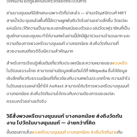
วัดทันงาน แต่ดูแลครอบครัวตลอดกระบวนการ
ย่านบางขุนนนท์มีลักษณะเฉพาะตัวที่น่าสนใจ — ย่านจรัญสนิทวงศ์ MRT
สายน้ำเงิน ชุมชนในพื้นที่นี้มีความผูกพันกับวัดในย่านอย่างลึกซึ้ง วัดแต่ละ
แห่งมีประวัติความเป็นมาและเอกลักษณ์ของตัวเอง เช่นวัดเวฬุราชิณที่เป็น
ศูนย์กลางของชุมชน ทำให้งานศพในย่านนี้มักมีผู้มาร่วมงานจำนวนมาก และ
ความต้องการพวงหรีดบางขุนนนท์ บางกอกน้อย ส่งถึงวัดทันงานที่
สวยงามสมเกียรติจึงมีความสำคัญมาก
สำหรับการเรียนรู้เพิ่มเติมเกี่ยวกับประเพณีและความหมายของ
พวงหรีด
ในวัฒนธรรมไทย สามารถอ่านข้อมูลเพิ่มเติมได้ที่ Wikipedia ซึ่งให้ข้อมูล
เชิงลึกเกี่ยวกับธรรมเนียมที่เกี่ยวข้องกับงานศพในประเทศไทย ความเข้าใจ
ในวัฒนธรรมเหล่านี้ทำให้ AoRest สามารถให้บริการพวงหรีดบางขุนนนท์
บางกอกน้อย ส่งถึงวัดทันงานได้ตรงกับความต้องการของแต่ละ
ครอบครัวอย่างแท้จริง
วิธีสั่งพวงหรีดบางขุนนนท์ บางกอกน้อย ส่งถึงวัดทัน
งาน ไปวัดในบางขุนนนท์ — ง่ายกว่าที่คิด
ขั้นตอนการสั่ง
พวงหรีดบางขุนนนท์ บางกอกน้อย ส่งถึงวัดทันงาน
กับ