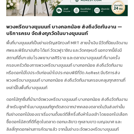
พวงหรีดบางขุนนนท์ บางกอกน้อย ส่งถึงวัดทันงาน —
บริการครบ จัดส่งทุกวัดในบางขุนนนท์
พื้นที่บางขุนนนท์เป็นย่านจรัญสนิทวงศ์ MRT สายน้ำเงิน มีวัดที่นิยมจัดงาน
ศพและพิธีฌาปนกิจ ได้แก่ วัดเวฬุราชิณ และวัดคฤหบดี นอกจากนี้ยังมี
สถานที่อื่นๆ เช่น โรงพยาบาลศิริราช และตลาดบางขุนนนท์ ที่บางครั้ง
ครอบครัวต้องการพวงหรีดบางขุนนนท์ บางกอกน้อย ส่งถึงวัดทันงาน
หรือดอกไม้ไปประดับก่อนนำไปประกอบพิธีที่วัด AoRest มีบริการส่ง
พวงหรีดบางขุนนนท์ บางกอกน้อย ส่งถึงวัดทันงานครอบคลุมทุกสถานที่
เหล่านี้ในพื้นที่บางขุนนนท์
ดอกไม้ทุกชิ้นที่นำมาจัดพวงหรีดบางขุนนนท์ บางกอกน้อย ส่งถึงวัดทันงาน
สำหรับลูกค้าในบางขุนนนท์ถูกตัดสดจากปากคลองตลาดในวันส่งเท่านั้น
ทีมช่างดอกไม้ของเราเริ่มงานตั้งแต่ตีสี่ครึ่งถึงห้าโมงเช้า โดยออกไปเลือก
ซื้อดอกไม้สดที่ดีที่สุดในตลาด ดอกมะลิขาว กุหลาบขาว เบญจมาศ และ
ลิลลี่ทุกดอกผ่านการคัดมาแล้ว จากนั้นช่างจะจัดพวงหรีดบางขุนนนท์