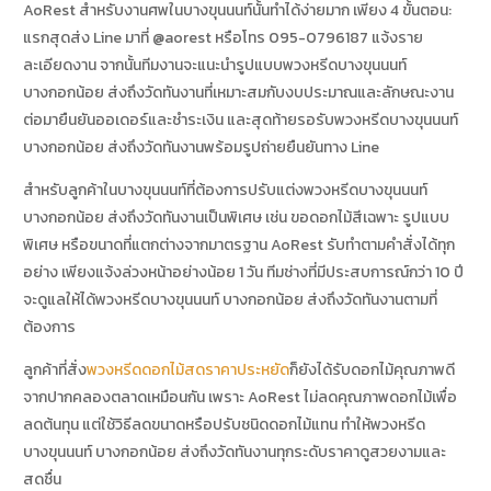
AoRest สำหรับงานศพในบางขุนนนท์นั้นทำได้ง่ายมาก เพียง 4 ขั้นตอน:
แรกสุดส่ง Line มาที่ @aorest หรือโทร 095-0796187 แจ้งราย
ละเอียดงาน จากนั้นทีมงานจะแนะนำรูปแบบพวงหรีดบางขุนนนท์
บางกอกน้อย ส่งถึงวัดทันงานที่เหมาะสมกับงบประมาณและลักษณะงาน
ต่อมายืนยันออเดอร์และชำระเงิน และสุดท้ายรอรับพวงหรีดบางขุนนนท์
บางกอกน้อย ส่งถึงวัดทันงานพร้อมรูปถ่ายยืนยันทาง Line
สำหรับลูกค้าในบางขุนนนท์ที่ต้องการปรับแต่งพวงหรีดบางขุนนนท์
บางกอกน้อย ส่งถึงวัดทันงานเป็นพิเศษ เช่น ขอดอกไม้สีเฉพาะ รูปแบบ
พิเศษ หรือขนาดที่แตกต่างจากมาตรฐาน AoRest รับทำตามคำสั่งได้ทุก
อย่าง เพียงแจ้งล่วงหน้าอย่างน้อย 1 วัน ทีมช่างที่มีประสบการณ์กว่า 10 ปี
จะดูแลให้ได้พวงหรีดบางขุนนนท์ บางกอกน้อย ส่งถึงวัดทันงานตามที่
ต้องการ
ลูกค้าที่สั่ง
พวงหรีดดอกไม้สดราคาประหยัด
ก็ยังได้รับดอกไม้คุณภาพดี
จากปากคลองตลาดเหมือนกัน เพราะ AoRest ไม่ลดคุณภาพดอกไม้เพื่อ
ลดต้นทุน แต่ใช้วิธีลดขนาดหรือปรับชนิดดอกไม้แทน ทำให้พวงหรีด
บางขุนนนท์ บางกอกน้อย ส่งถึงวัดทันงานทุกระดับราคาดูสวยงามและ
สดชื่น