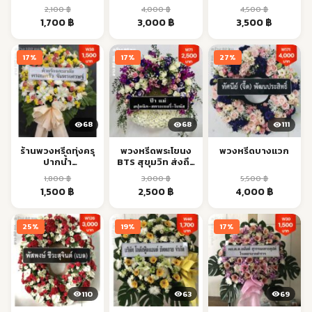
สุวรรณภูมิ ส่งด่วน
2,100
฿
4,000
฿
4,500
฿
Original
Current
Original
Current
Original
Current
1,700
฿
3,000
฿
3,500
฿
price
price
price
price
price
price
was:
is:
was:
is:
was:
is:
17%
17%
27%
2,100 ฿.
1,700 ฿.
4,000 ฿.
3,000 ฿.
4,500 ฿.
3,500 ฿.
68
68
111
ร้านพวงหรีดทุ่งครุ
พวงหรีดพระโขนง
พวงหรีดบางแวก
ปากน้ำ
BTS สุขุมวิท ส่งถึง
สมุทรปราการ ส่ง
วัดตรงเวลา
1,800
฿
3,000
฿
5,500
฿
ด่วน
Original
Current
Original
Current
Original
Current
1,500
฿
2,500
฿
4,000
฿
price
price
price
price
price
price
was:
is:
was:
is:
was:
is:
25%
19%
17%
1,800 ฿.
1,500 ฿.
3,000 ฿.
2,500 ฿.
5,500 ฿.
4,000 ฿.
110
63
69