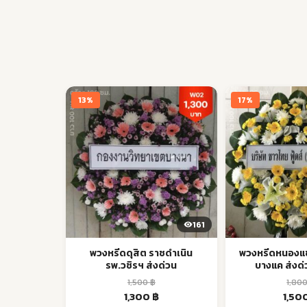
13%
17%
161
พวงหรีดดุสิต ราชดำเนิน
พวงหรีดหนองแ
รพ.วชิรฯ ส่งด่วน
บางแค ส่งด่
1,500
฿
1,80
Original
Current
Origi
1,300
฿
1,50
price
price
price