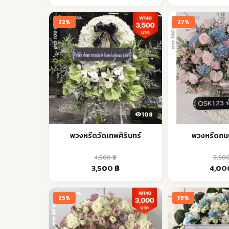
was:
is:
was:
1,500 ฿.
1,300 ฿.
1,800 
22%
27%
108
พวงหรีดวัดเทพศิรินทร์
พวงหรีดถนน
4,500
฿
5,50
Original
Current
Origin
3,500
฿
4,0
price
price
price
was:
is:
was:
4,500 ฿.
3,500 ฿.
5,500 
25%
19%