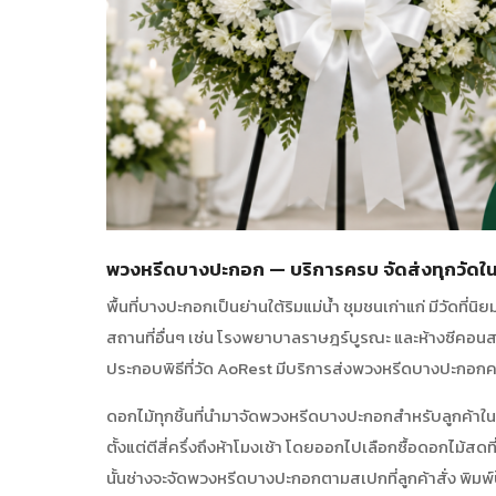
พวงหรีดบางปะกอก — บริการครบ จัดส่งทุกวัด
พื้นที่บางปะกอกเป็นย่านใต้ริมแม่น้ำ ชุมชนเก่าแก่ มีวัดท
สถานที่อื่นๆ เช่น โรงพยาบาลราษฎร์บูรณะ และห้างซีคอ
ประกอบพิธีที่วัด AoRest มีบริการส่งพวงหรีดบางปะกอกคร
ดอกไม้ทุกชิ้นที่นำมาจัดพวงหรีดบางปะกอกสำหรับลูกค้าใ
ตั้งแต่ตีสี่ครึ่งถึงห้าโมงเช้า โดยออกไปเลือกซื้อดอกไม้
นั้นช่างจะจัดพวงหรีดบางปะกอกตามสเปกที่ลูกค้าสั่ง พิมพ