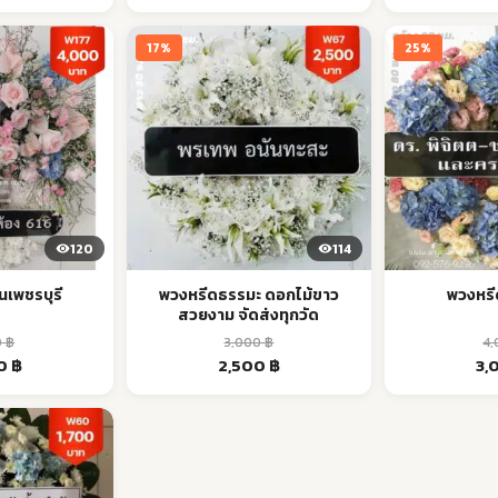
is:
was:
is:
wa
฿.
1,500 ฿.
3,000 ฿.
2,500 ฿.
2,1
17%
25%
120
114
เพชรบุรี
พวงหรีดธรรมะ ดอกไม้ขาว
พวงหรี
สวยงาม จัดส่งทุกวัด
0
฿
3,000
฿
4
al
Current
Original
Current
Ori
00
฿
2,500
฿
3,
price
price
price
pri
is:
was:
is:
was
฿.
4,000 ฿.
3,000 ฿.
2,500 ฿.
4,0