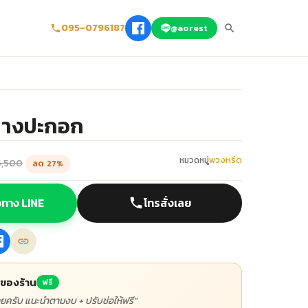
095-0796187
@aorest
บางปะกอก
พวงหรีด
หมวดหมู่
5,500
ลด 27%
้อทาง LINE
โทรสั่งเลย
าของร้าน
ฟรี
ลยครับ แนะนำตามงบ + ปรับช่อให้ฟรี"