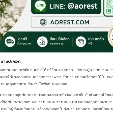
ในบางปะกอก
ี่นิยมจัดงานศพและพิธีฌาปนกิจ ได้แก่ วัดบางปะกอก、วัดประดู่ และวัดนาคปรก
นสแควร์ ที่บางครั้งครอบครัวต้องการพวงหรีดบางปะกอกหรือดอกไม้ไปประ
อบคลุมทุกสถานที่เหล่านี้ในพื้นที่บางปะกอก
นบางปะกอกถูกตัดสดจากปากคลองตลาดในวันส่งเท่านั้น ทีมช่างดอกไม้ของเ
สดที่ดีที่สุดในตลาด ดอกมะลิขาว กุหลาบขาว เบญจมาศ และลิลลี่ทุกดอกผ่านก
์ป้ายชื่อผู้ส่งและข้อความ แล้วจัดส่งออกไปยังบางปะกอกตามเวลาที่นัดหม