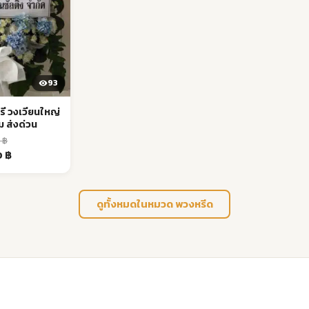
93
รี วงเวียนใหญ่
 ส่งด่วน
0
฿
nal
Current
0
฿
price
is:
฿.
1,700 ฿.
ดูทั้งหมดในหมวด พวงหรีด