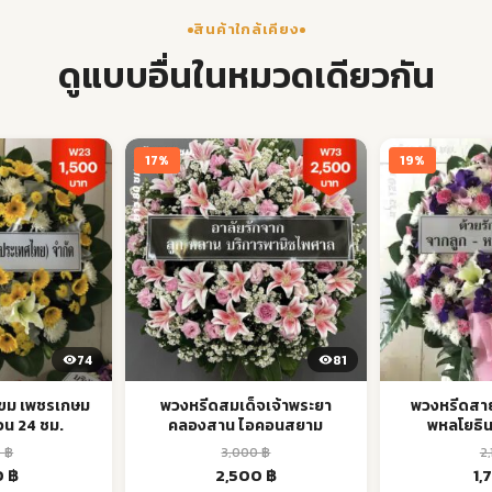
สินค้าใกล้เคียง
ดูแบบอื่นในหมวดเดียวกัน
17%
19%
74
81
ขม เพชรเกษม
พวงหรีดสมเด็จเจ้าพระยา
พวงหรีดสา
วน 24 ชม.
คลองสาน ไอคอนสยาม
พหลโยธิน
0
฿
3,000
฿
2
nal
Current
Original
Current
Or
0
฿
2,500
฿
1,
price
price
price
pr