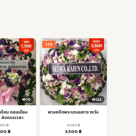
22%
70
122
ยไหม ดอนเมือง
พวงหรีดพระบรมมหาราชวัง
 ส่งตรงเวลา
,100
฿
4,500
฿
iginal
Current
Original
Current
700
฿
3,500
฿
ice
price
price
price