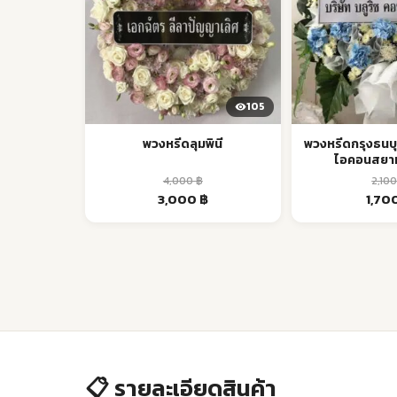
105
พวงหรีดลุมพินี
พวงหรีดกรุงธนบุ
ไอคอนสยาม
4,000
฿
2,10
Original
Current
Origi
3,000
฿
1,70
price
price
price
was:
is:
was:
4,000 ฿.
3,000 ฿.
2,100 
📋 รายละเอียดสินค้า