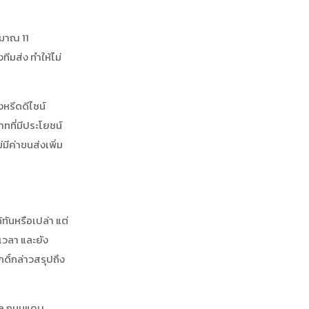
ะมาณ 11
ีมส่ง ทำให้ไม่
หรีดดีไซน์
ทที่มีประโยชน์
มีค่าขนส่งเพิ่ม
้ทันหรือเปล่า แต่
งเวลา และยัง
กดิ์กล่าวสรุปถึง
ไกล ถนนแคบ