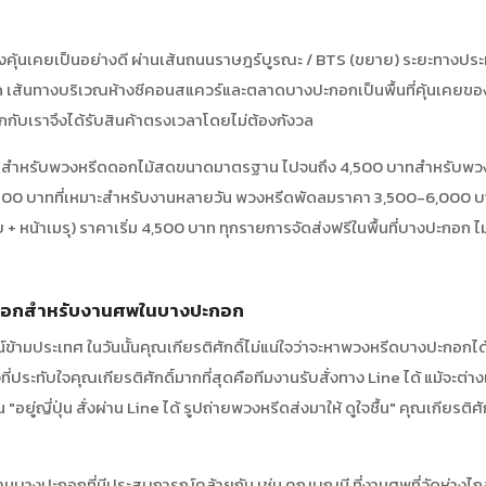
คุ้นเคยเป็นอย่างดี ผ่านเส้นถนนราษฎร์บูรณะ / BTS (ขยาย) ระยะทางปร
ด เส้นทางบริเวณห้างซีคอนสแควร์และตลาดบางปะกอกเป็นพื้นที่คุ้นเคยของท
กกับเราจึงได้รับสินค้าตรงเวลาโดยไม่ต้องกังวล
บาทสำหรับพวงหรีดดอกไม้สดขนาดมาตรฐาน ไปจนถึง 4,500 บาทสำหรับพวง
-3,500 บาทที่เหมาะสำหรับงานหลายวัน พวงหรีดพัดลมราคา 3,500-6,000 บา
 หน้าเมรุ) ราคาเริ่ม 4,500 บาท ทุกรายการจัดส่งฟรีในพื้นที่บางปะกอก ไม่
ปะกอกสำหรับงานศพในบางปะกอก
ไลน์ข้ามประเทศ ในวันนั้นคุณเกียรติศักดิ์ไม่แน่ใจว่าจะหาพวงหรีดบางปะกอกได
่ประทับใจคุณเกียรติศักดิ์มากที่สุดคือทีมงานรับสั่งทาง Line ได้ แม้จะต่า
อยู่ญี่ปุ่น สั่งผ่าน Line ได้ รูปถ่ายพวงหรีดส่งมาให้ ดูใจชื้น" คุณเกียรติศั
่านบางปะกอกที่มีประสบการณ์คล้ายกัน เช่น คุณบุญมี ที่งานศพที่วัดห่าง