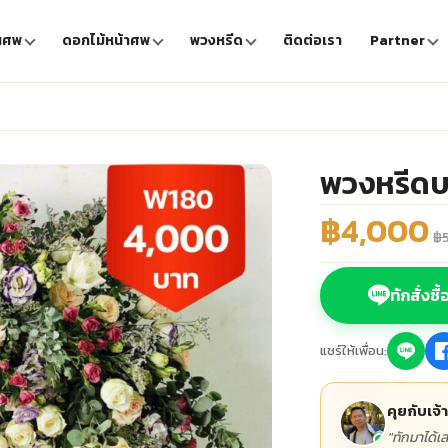
นศพ
ดอกไม้หน้าศพ
พวงหรีด
ติดต่อเรา
Partner
พวงหรีด
฿4,000
฿
ทักสั่งซื
แชร์ให้เพื่อน:
คุยกับเจ้
"ทักมาได้เ