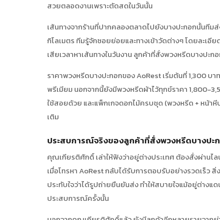
สวยตลอดงานเพราะตัดสดในวันนั้น
เส้นทางจากร้านที่ปากคลองตลาดไปยังบางปะกอกนั้นทีมส่ง
กิโลเมตร ทีมรู้จักซอยย่อยและทางเข้าวัดต่างๆ โดยละเอีย
เสียเวลาหาเส้นทางในวันงาน ลูกค้าที่สั่งพวงหรีดบางปะกอ
ราคาพวงหรีดบางปะกอกของ AoRest เริ่มต้นที่ 1,300 
พรีเมียม นอกจากนี้ยังมีพวงหรีดผ้าไว้ทุกข์ราคา 1,800
ใช้สอยด้วย และแพ็กเกจดอกไม้ครบชุด (พวงหรีด + หน้าหีบ +
เติม
ประสบการณ์จริงของลูกค้าที่สั่งพวงหรีดบาง
คุณเกียรติศักดิ์ เล่าให้ฟังว่าอยู่ต่างประเทศ ต้องสั่งผ่าน
เมื่อโทรหา AoRest กลับได้รับการตอบรับอย่างรวดเร็ว สิ่งที
ประทับใจว่าได้รูปถ่ายยืนยันส่ง ทำให้สบายใจแม้อยู่ต่างแดน "
ประสบการณ์ครั้งนั้น
นอกจากคุณเกียรติศักดิ์แล้ว ยังมีลูกค้าอีกหลายรายจากย