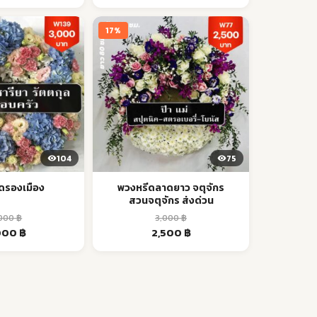
s:
is:
was:
is:
00 ฿.
1,700 ฿.
4,500 ฿.
3,500 ฿.
17%
104
75
ดรองเมือง
พวงหรีดลาดยาว จตุจักร
สวนจตุจักร ส่งด่วน
,000
฿
3,000
฿
ginal
Current
Original
Current
000
฿
2,500
฿
ce
price
price
price
:
is:
was:
is:
00 ฿.
3,000 ฿.
3,000 ฿.
2,500 ฿.