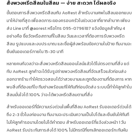
สั่งพวงหรีดสีลมในสีลม — ง่าย สะดวก ได้ผลจริง
ขั้นตอนการสั่งพวงหรีดสีลมกับ AoRest สำหรับงานศพในสีลมออกแบบ
มาให้ง่ายที่สุด เพื่อลดภาระของครอบครัวในช่วงเวลาที่ยากลำบาก เพียง
ส่ง Line มาที่ @aorest หรือโทร 095-0796187 แจ้งข้อมูลสำคัญ 4
อย่างคือ ชื่อวัดหรือสถานที่ในสีลม วันและเวลาที่ต้องการรับพวงหรีด
สีลม รูปแบบและงบประมาณ และชื่อผู้ส่งพร้อมข้อความในป้าย ทีมงานจะ
ยืนยันออเดอร์ภายใน 15-30 นาที
หลายคนกังวลว่าจะสั่งพวงหรีดสีลมออนไลน์แล้วได้ไม่ตรงตามที่สั่ง แต่
กับ AoRest ลูกค้าจะได้รับรูปถ่ายพวงหรีดสีลมที่จัดเสร็จแล้วก่อนส่ง
ออกจากร้าน ทำให้ตรวจสอบได้ว่าสวยงามและถูกต้องตามที่ต้องการ หาก
พบสิ่งที่ต้องแก้ไข ทีมช่างพร้อมแก้ให้ทันทีก่อนจัดส่ง ระบบนี้ทำให้ลูกค้าใน
สีลมมั่นใจได้ 100% ว่าจะได้พวงหรีดสีลมตามที่สั่ง
สำหรับออเดอร์ที่มีความเร่งด่วนในพื้นที่สีลม AoRest รับออเดอร์ด่วนได้
ถึง 2-3 ชั่วโมงก่อนงาน ทีมงานจะประเมินความเป็นไปได้และยืนยันให้ทันที
ไม่ให้ลูกค้ารอนานโดยไม่ได้คำตอบ สำหรับออเดอร์ที่แจ้งล่วงหน้า 1 วัน
AoRest รับประกันการส่งได้ 100% ไม่มีกรณีที่ยกเลิกออเดอร์กะทันหัน