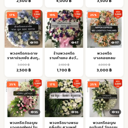
Original
Current
Original
Current
Original
Current
2,500
฿
4,000
฿
3,500
฿
price
price
price
price
price
price
was:
is:
was:
is:
was:
is:
17%
19%
25%
3,000 ฿.
2,500 ฿.
5,500 ฿.
4,000 ฿.
4,500 ฿.
3,500 ฿.
110
67
117
พวงหรีดกระดาษ
ร้านพวงหรีด
พวงหรีด
ราคาประหยัด ส่งทุก
รามคำแหง ส่งวัด
บางคอแหลม
วัดทั่ว กทม.
หัวหมาก ตรงเวลา
3,000
฿
2,100
฿
4,000
฿
Original
Current
Original
Current
Original
Current
2,500
฿
1,700
฿
3,000
฿
price
price
price
price
price
price
was:
is:
was:
is:
was:
is:
25%
17%
25%
3,000 ฿.
2,500 ฿.
2,100 ฿.
1,700 ฿.
4,000 ฿.
3,000 ฿.
95
95
93
พวงหรีดวัดอรุณ
พวงหรีดบางพรม
พวงหรีดอรุณ
บางกอกใหญ่ ริม
ตลิ่งชัน สวนผลไม้
อมรินทร์ วัดอรุณ–