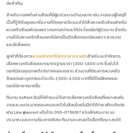
นัยสำคัญ
สำหรับงานศพในย่านสีลมที่มีผู้มาร่วมงานจำนวนมาก เช่น งานของผู้ใหญ่ที่
เป็นที่รู้จักในชุมชน หรืองานที่จัดหลายวัน แนะนำให้สั่งพวงหรีดสีลมผ้าหรือ
พวงหรีดสีลมพัดลมเพราะทนทานกว่าและให้ประโยชน์แก่ผู้ร่วมงาน สำหรับ
งานทั่วไปพวงหรีดสีลมดอกไม้สดเป็นตัวเลือกยอดนิยมเพราะสวยงาม
และมีกลิ่นหอม
ลูกค้าที่ต้องการ
พวงหรีดดอกไม้สดราคาประหยัด
สำหรับงบจำกัดควร
เลือกพวงหรีดสีลมขนาดมาตรฐานราคา 1,300-1,800 บาท ซึ่งยังได้
ดอกไม้สดคุณภาพดีจากปากคลองตลาด ส่วนงานที่ต้องการพวงหรีด
สีลมเด่นสะดุดตาแนะนำระดับ 2,500-4,500 บาทที่มีดีไซน์พิเศษและ
ดอกไม้หายากมากขึ้น
ทีมงาน AoRest ยินดีให้คำแนะนำในการเลือกพวงหรีดสีลมที่เหมาะสมกับ
งานและงบประมาณของครอบครัวในสีลมโดยไม่มีค่าใช้จ่าย เพียงติดต่อ
ผ่าน Line @aorest หรือโทร 095-0796187 แจ้งลักษณะงาน งบ
ประมาณ และความต้องการพิเศษ ทีมงานจะเสนอตัวเลือกที่เหมาะสมให้