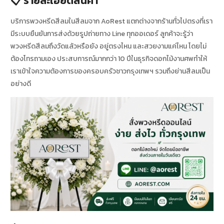
📋 รายละเอียดสินค้า
บริการพวงหรีดสีลมในสีลมจาก AoRest แตกต่างจากร้านทั่วไปตรงที่เรา
มีระบบยืนยันการส่งด้วยรูปถ่ายทาง Line ทุกออเดอร์ ลูกค้าจะรู้ว่า
พวงหรีดสีลมถึงวัดแล้วหรือยัง อยู่ตรงไหน และสวยงามแค่ไหน โดยไม่
ต้องโทรถามเอง ประสบการณ์มากกว่า 10 ปีในธุรกิจดอกไม้งานศพทำให้
เราเข้าใจความต้องการของครอบครัวชาวกรุงเทพฯ รวมถึงย่านสีลมเป็น
อย่างดี