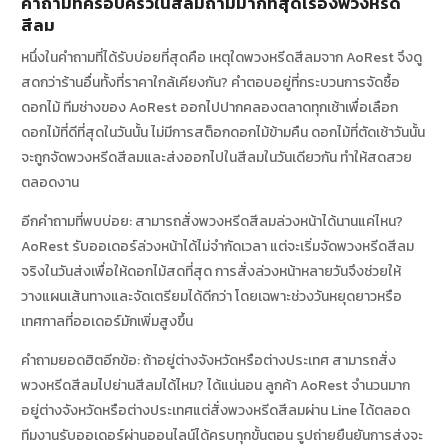
คำถามที่ครอบครัวในสีลมถามมากที่สุดเรื่องพวงหรีด
สีลม
หนึ่งในคำถามที่ได้รับบ่อยที่สุดคือ เหตุใดพวงหรีดสีลมจาก AoRest จึงดู
สดกว่าร้านอื่นทั้งที่ราคาใกล้เคียงกัน? คำตอบอยู่ที่กระบวนการจัดซื้อ
ดอกไม้ ทีมช่างของ AoRest ออกไปปากคลองตลาดทุกเช้าเพื่อเลือก
ดอกไม้ที่ดีที่สุดในวันนั้น ไม่มีการสต็อกดอกไม้ข้ามคืน ดอกไม้ที่ตัดเช้าวันนั้น
จะถูกจัดพวงหรีดสีลมและส่งออกไปในสีลมในวันเดียวกัน ทำให้สดสวย
ตลอดงาน
อีกคำถามที่พบบ่อย: สามารถสั่งพวงหรีดสีลมล่วงหน้าได้นานแค่ไหน?
AoRest รับออเดอร์ล่วงหน้าได้ไม่จำกัดเวลา แต่จะเริ่มจัดพวงหรีดสีลม
จริงในวันส่งเพื่อให้ดอกไม้สดที่สุด การสั่งล่วงหน้าหลายวันจึงช่วยให้
วางแผนเส้นทางและจัดเตรียมได้ดีกว่า โดยเฉพาะช่วงวันหยุดยาวหรือ
เทศกาลที่ออเดอร์มักเพิ่มสูงขึ้น
คำถามยอดฮิตอีกข้อ: ถ้าอยู่ต่างจังหวัดหรือต่างประเทศ สามารถสั่ง
พวงหรีดสีลมไปย่านสีลมได้ไหม? ได้แน่นอน ลูกค้า AoRest จำนวนมาก
อยู่ต่างจังหวัดหรือต่างประเทศแต่สั่งพวงหรีดสีลมผ่าน Line ได้ตลอด
ทีมงานรับออเดอร์ผ่านออนไลน์ได้ครบทุกขั้นตอน รูปถ่ายยืนยันการส่งจะ