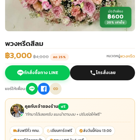
มัดจำเพียง
฿600
20% เท่านั้น
พวงหรีดสีลม
฿3,000
พวงหรีด
หมวดหมู่
฿4,000
ลด 25%
ทักสั่งซื้อทาง LINE
โทรสั่งเลย
แชร์ให้เพื่อน:
คุยกับเจ้าของร้าน
ฟรี
"ทักมาได้เลยครับ แนะนำตามงบ + ปรับช่อให้ฟรี"
ส่งฟรีทั่ว กทม.
เขียนการ์ดฟรี
ส่งวันนี้ก่อน 13:00