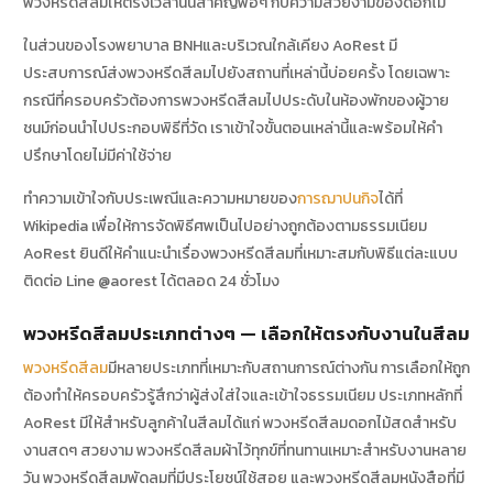
พวงหรีดสีลมให้ตรงเวลานั้นสำคัญพอๆ กับความสวยงามของดอกไม้
ในส่วนของโรงพยาบาล BNHและบริเวณใกล้เคียง AoRest มี
ประสบการณ์ส่งพวงหรีดสีลมไปยังสถานที่เหล่านี้บ่อยครั้ง โดยเฉพาะ
กรณีที่ครอบครัวต้องการพวงหรีดสีลมไปประดับในห้องพักของผู้วาย
ชนม์ก่อนนำไปประกอบพิธีที่วัด เราเข้าใจขั้นตอนเหล่านี้และพร้อมให้คำ
ปรึกษาโดยไม่มีค่าใช้จ่าย
ทำความเข้าใจกับประเพณีและความหมายของ
การฌาปนกิจ
ได้ที่
Wikipedia เพื่อให้การจัดพิธีศพเป็นไปอย่างถูกต้องตามธรรมเนียม
AoRest ยินดีให้คำแนะนำเรื่องพวงหรีดสีลมที่เหมาะสมกับพิธีแต่ละแบบ
ติดต่อ Line @aorest ได้ตลอด 24 ชั่วโมง
พวงหรีดสีลมประเภทต่างๆ — เลือกให้ตรงกับงานในสีลม
พวงหรีดสีลม
มีหลายประเภทที่เหมาะกับสถานการณ์ต่างกัน การเลือกให้ถูก
ต้องทำให้ครอบครัวรู้สึกว่าผู้ส่งใส่ใจและเข้าใจธรรมเนียม ประเภทหลักที่
AoRest มีให้สำหรับลูกค้าในสีลมได้แก่ พวงหรีดสีลมดอกไม้สดสำหรับ
งานสดๆ สวยงาม พวงหรีดสีลมผ้าไว้ทุกข์ที่ทนทานเหมาะสำหรับงานหลาย
วัน พวงหรีดสีลมพัดลมที่มีประโยชน์ใช้สอย และพวงหรีดสีลมหนังสือที่มี