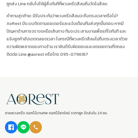
ถูกส่ง Line กลับไปให้ผู้สั่งทันทีที่พวงหรีดสีลมถึงวัดในสีลม
คำถามสุดท้าย: มีรับประกันว่าพวงหรีดสีลมจะถึงตรงเวลาหรือไม่?
AoRest มีระบบติดตามออเดอร์และแจ้งเตือนทีมส่งทุกขั้นตอน หากมี
ปัญหาด้านการจราจรหรือเส้นทาง ทีมจะประสานงานเพื่อแก้ไขทันที และ
แจ้งลูกค้าอัปเดตตลอดเวลา ในกรณีที่พวงหรีดสีลมไม่ถึงตรงเวลาด้วย
ความผิดพลาดของทางร้าน เรายินดีรับผิดชอบและชดเชยตามที่ตกลง
ติดต่อ Line @aorest หรือโทร 095-0796187
ขายพวงหรีด ดอกไม้งานศพ ดอกไม้สดใหม่ ราคาถูก จัดส่งใน 24 ชม.