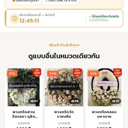
ดอกไม้สดทุกเช้า
ตอบ LINE ใน 5 นาที
สั่งภายในเวลานี้ — ส่งวันนี้
ใช้ดอกไม้สด วันต่อวัน
12:45:10
ไม่มีทำไว้ก่อน
สินค้าใกล้เคียง
ดูแบบอื่นในหมวดเดียวกัน
17%
27%
22%
87
96
111
พวงหรีดสวน
พวงหรีดวัด
พวงหรีดคลอง
จิตรลดา ดุสิต
ราชบพิธ
มหานาค
รพ.วชิรฯ ส่งตรง
3,000
฿
5,500
฿
4,500
฿
เวลา