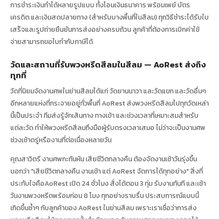
การชำระเงินทำได้หลายรูปแบบ ทั้งโอนเงินธนาคาร พร้อมเพย์ บัตร
เครดิต และเงินสดปลายทาง (สำหรับบางพื้นที่ในสีลม) ทุกวิธีชำระได้รับใบ
เสร็จและรูปถ่ายยืนยันการส่งอย่างครบถ้วน ลูกค้าที่ต้องการเบิกค่าใช้
จ่ายสามารถขอใบกำกับภาษีได้
วัดและสถานที่รับพวงหรีดสีลมในสีลม — AoRest ส่งถึง
ทุกที่
วัดที่นิยมจัดงานศพในย่านสีลมได้แก่ วัดยานนาวา และวัดแขก และวัดอื่นๆ
อีกหลายแห่งที่กระจายอยู่ทั่วพื้นที่ AoRest ส่งพวงหรีดสีลมไปทุกวัดเหล่า
นี้เป็นประจำ ทีมส่งรู้จักเส้นทาง ทางเข้า และช่วงเวลาที่เหมาะสมสำหรับ
แต่ละวัด ทำให้พวงหรีดสีลมถึงมือผู้รับตรงเวลาเสมอ ไม่ว่าจะเป็นงานศพ
ช่วงเช้าตรู่หรืองานที่ต่อเนื่องหลายวัน
คุณสาวิตรี งานศพกะทันหัน เสียชีวิตกลางคืน ต้องจัดงานเช้าวันรุ่งขึ้น
บอกว่า "เสียชีวิตกลางคืน งานเช้า แต่ AoRest จัดการได้ทุกอย่าง" สิ่งที่
ประทับใจคือAoRest เปิด 24 ชั่วโมง สั่งได้ตอน 3 ทุ่ม รับงานทันที และเช้า
วันงานพวงหรีดพร้อมก่อน 8 โมง ทุกอย่างราบรื่น ประสบการณ์แบบนี้
เกิดขึ้นซ้ำๆ กับลูกค้าของ AoRest ในย่านสีลม เพราะเราเชื่อว่าการส่ง