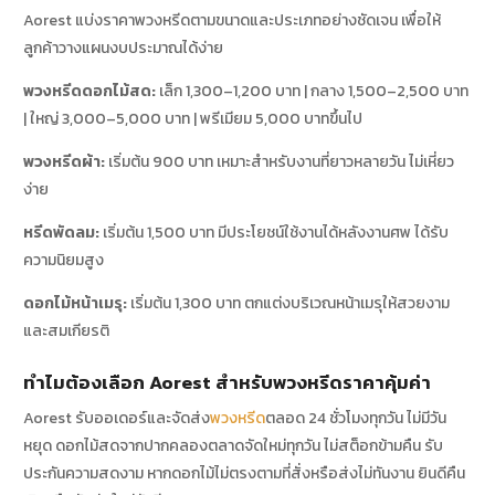
Aorest แบ่งราคาพวงหรีดตามขนาดและประเภทอย่างชัดเจน เพื่อให้
ลูกค้าวางแผนงบประมาณได้ง่าย
พวงหรีดดอกไม้สด:
เล็ก 1,300–1,200 บาท | กลาง 1,500–2,500 บาท
| ใหญ่ 3,000–5,000 บาท | พรีเมียม 5,000 บาทขึ้นไป
พวงหรีดผ้า:
เริ่มต้น 900 บาท เหมาะสำหรับงานที่ยาวหลายวัน ไม่เหี่ยว
ง่าย
หรีดพัดลม:
เริ่มต้น 1,500 บาท มีประโยชน์ใช้งานได้หลังงานศพ ได้รับ
ความนิยมสูง
ดอกไม้หน้าเมรุ:
เริ่มต้น 1,300 บาท ตกแต่งบริเวณหน้าเมรุให้สวยงาม
และสมเกียรติ
ทำไมต้องเลือก Aorest สำหรับพวงหรีดราคาคุ้มค่า
Aorest รับออเดอร์และจัดส่ง
พวงหรีด
ตลอด 24 ชั่วโมงทุกวัน ไม่มีวัน
หยุด ดอกไม้สดจากปากคลองตลาดจัดใหม่ทุกวัน ไม่สต็อกข้ามคืน รับ
ประกันความสดงาม หากดอกไม้ไม่ตรงตามที่สั่งหรือส่งไม่ทันงาน ยินดีคืน