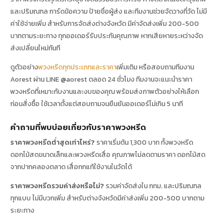
และปริมณฑล การ์ดข้อความ ป้ายชื่อผู้ส่ง และทีมงานช่วยจัดวางที่วัด ไม่มี
ค่าใช้จ่ายเพิ่ม สำหรับการจัดส่งต่างจังหวัด มีค่าจัดส่งเพิ่ม 200-500
บาทตามระยะทาง ทุกออเดอร์รับประกันคุณภาพ หากเสียหายระหว่างจัด
ส่งเปลี่ยนใหม่ทันที
ดูตัวอย่าง
พวงหรีดทุกประเภทและราคา
เพิ่มเติม หรือสอบถามทีมงาน
Aorest ผ่าน LINE @aorest ตลอด 24 ชั่วโมง ทีมงานจะแนะนำราคา
พวงหรีดที่เหมาะกับงานและงบของคุณ พร้อมส่งภาพตัวอย่างให้เลือก
ก่อนสั่งซื้อ ใช้เวลาตั้งแต่สอบถามจนยืนยันออเดอร์ไม่เกิน 5 นาที
คำถามที่พบบ่อยเกี่ยวกับราคาพวงหรีด
ราคาพวงหรีดต่ำสุดเท่าไหร่?
ราคาเริ่มต้น 1,300 บาท ทั้งพวงหรีด
ดอกไม้สดขนาดเล็กและพวงหรีดเสื่อ คุณภาพไม่ลดตามราคา ดอกไม้สด
จากปากคลองตลาด เสื่อกกแท้ใช้งานในวัดได้
ราคาพวงหรีดรวมค่าส่งหรือไม่?
รวมค่าจัดส่งใน กทม. และปริมณฑล
ทุกแบบ ไม่มีบวกเพิ่ม สำหรับต่างจังหวัดมีค่าส่งเพิ่ม 200-500 บาทตาม
ระยะทาง