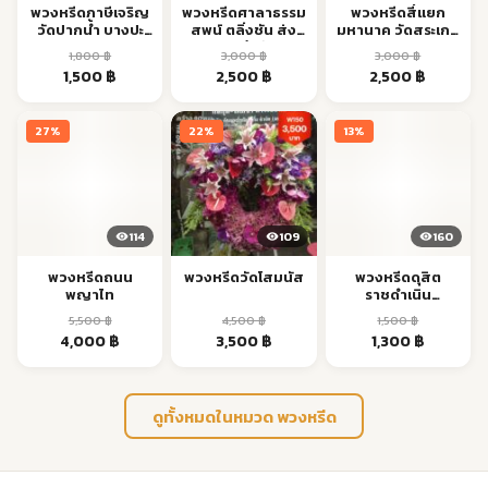
พวงหรีดภาษีเจริญ
พวงหรีดศาลาธรรม
พวงหรีดสี่แยก
วัดปากน้ำ บางปะ
สพน์ ตลิ่งชัน ส่ง
มหานาค วัดสระเกศ
กอก ส่งด่วน
ด่วนถึงวัด
ภูเขาทอง ส่งด่วน
1,800
฿
3,000
฿
3,000
฿
Original
Current
Original
Current
Original
Current
1,500
฿
2,500
฿
2,500
฿
price
price
price
price
price
price
was:
is:
was:
is:
was:
is:
27%
22%
13%
1,800 ฿.
1,500 ฿.
3,000 ฿.
2,500 ฿.
3,000 ฿.
2,500 ฿.
114
109
160
พวงหรีดถนน
พวงหรีดวัดโสมนัส
พวงหรีดดุสิต
พญาไท
ราชดำเนิน
รพ.วชิรฯ ส่งด่วน
5,500
฿
4,500
฿
1,500
฿
Original
Current
Original
Current
Original
Current
4,000
฿
3,500
฿
1,300
฿
price
price
price
price
price
price
was:
is:
was:
is:
was:
is:
5,500 ฿.
4,000 ฿.
4,500 ฿.
3,500 ฿.
1,500 ฿.
1,300 ฿.
ดูทั้งหมดในหมวด พวงหรีด