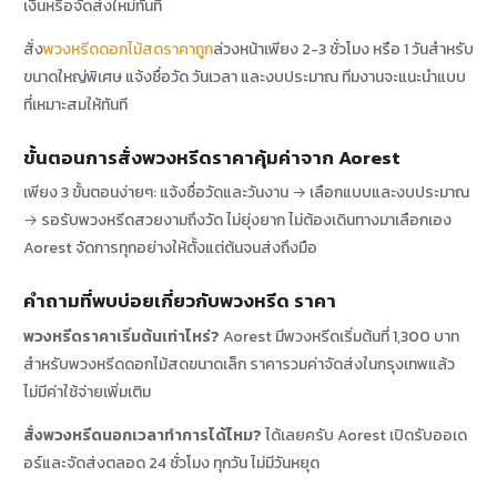
เงินหรือจัดส่งใหม่ทันที
สั่ง
พวงหรีดดอกไม้สดราคาถูก
ล่วงหน้าเพียง 2-3 ชั่วโมง หรือ 1 วันสำหรับ
ขนาดใหญ่พิเศษ แจ้งชื่อวัด วันเวลา และงบประมาณ ทีมงานจะแนะนำแบบ
ที่เหมาะสมให้ทันที
ขั้นตอนการสั่งพวงหรีดราคาคุ้มค่าจาก Aorest
เพียง 3 ขั้นตอนง่ายๆ: แจ้งชื่อวัดและวันงาน → เลือกแบบและงบประมาณ
→ รอรับพวงหรีดสวยงามถึงวัด ไม่ยุ่งยาก ไม่ต้องเดินทางมาเลือกเอง
Aorest จัดการทุกอย่างให้ตั้งแต่ต้นจนส่งถึงมือ
คำถามที่พบบ่อยเกี่ยวกับพวงหรีด ราคา
พวงหรีดราคาเริ่มต้นเท่าไหร่?
Aorest มีพวงหรีดเริ่มต้นที่ 1,300 บาท
สำหรับพวงหรีดดอกไม้สดขนาดเล็ก ราคารวมค่าจัดส่งในกรุงเทพแล้ว
ไม่มีค่าใช้จ่ายเพิ่มเติม
สั่งพวงหรีดนอกเวลาทำการได้ไหม?
ได้เลยครับ Aorest เปิดรับออเด
อร์และจัดส่งตลอด 24 ชั่วโมง ทุกวัน ไม่มีวันหยุด