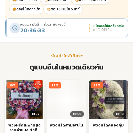
ส่งฟรีทั่ว กทม.
เขียนการ์ดฟรี
ส่งวันนี้ก่อน 13:00
ดอกไม้สดทุกเช้า
ตอบ LINE ใน 5 นาที
หมดเวลาวันนี้ — สั่งและส่งพรุ่งนี้
ใช้ดอกไม้สด วันต่อวัน
20:36:32
ไม่มีทำไว้ก่อน
สินค้าใกล้เคียง
ดูแบบอื่นในหมวดเดียวกัน
19%
22%
25%
62
105
118
พวงหรีดสะพานสูง
พวงหรีดสามเสนใน
พวงหรีดคลองกุ่ม
รามคำแหง ส่งถึง