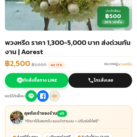
มัดจำเพียง
฿500
20% เท่านั้น
พวงหรีด ราคา 1,300-5,000 บาท ส่งด่วนทัน
งาน | Aorest
฿2,500
พวงหรีด
หมวดหมู่
฿3,000
ลด 17%
ทักสั่งซื้อทาง LINE
โทรสั่งเลย
แชร์ให้เพื่อน:
คุยกับเจ้าของร้าน
ฟรี
"ทักมาได้เลยครับ แนะนำตามงบ + ปรับช่อให้ฟรี"