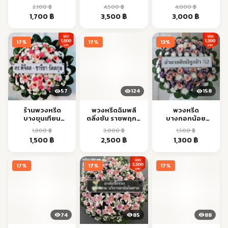
วัดด่วน
2,100
฿
4,500
฿
4,000
฿
Original
Current
Original
Current
Original
Current
1,700
฿
3,500
฿
3,000
฿
price
price
price
price
price
price
was:
is:
was:
is:
was:
is:
17%
17%
13%
2,100 ฿.
1,700 ฿.
4,500 ฿.
3,500 ฿.
4,000 ฿.
3,000 ฿.
57
124
158
ร้านพวงหรีด
พวงหรีดฉิมพลี
พวงหรีด
บางขุนเทียน
ตลิ่งชัน ราชพฤกษ์
บางกอกน้อย
แสมดำ พระราม 2
ส่งตรงเวลา
ศิริราช
1,800
฿
3,000
฿
1,500
฿
ส่งด่วน
จรัญสนิทวงศ์ ส่ง
Original
Current
Original
Current
Original
Current
1,500
฿
2,500
฿
1,300
฿
ด่วน
price
price
price
price
price
price
was:
is:
was:
is:
was:
is:
17%
17%
17%
1,800 ฿.
1,500 ฿.
3,000 ฿.
2,500 ฿.
1,500 ฿.
1,300 ฿.
74
85
88