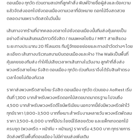
ดอนเมือง ทุกวัด ด่วนตามสเปกที่ลูกค้าสั่ง พิมพ์ป้ายชื่อผู้ส่งและข้อความ
แล้วจัดส่งออกไปยังดอนเมืองตามเวลาที่นัดหมาย ดอกไม้จึงสดสวย
ตลอดงานเพราะตัดสดในวันนั้น
เส้นทางจากร้านที่ปากคลองตลาดไปยังดอนเมืองนั้นทีมส่งคุ้นเคยเป็น
อย่างดี ผ่านเส้นถนนวิภาวดีรังสิต / ถนนพหลโยธิน / MRT สายสีแดง
ระยะทางประมาณ 20 กิโลเมตร ทีมรู้จักซอยย่อยและทางเข้าวัดต่างๆ โดย
ละเอียด เส้นทางบริเวณสนามบินดอนเมืองและห้าง The Walkเป็นพื้นที่
คุ้นเคยของทีมส่ง ทำให้ไม่เสียเวลาหาเส้นทางในวันงาน ลูกค้าที่สั่งส่ง
พวงหรีดสายไหม รังสิต ดอนเมือง ทุกวัด ด่วนกับเราจึงได้รับสินค้าตรง
เวลาโดยไม่ต้องกังวล
ราคาส่งพวงหรีดสายไหม รังสิต ดอนเมือง ทุกวัด ด่วนของ AoRest เริ่ม
ต้นที่ 1,300 บาทสำหรับพวงหรีดดอกไม้สดขนาดมาตรฐาน ไปจนถึง
4,500 บาทสำหรับพวงหรีดดีไซน์พรีเมียม นอกจากนี้ยังมีพวงหรีดผ้าไว้
ทุกข์ราคา 1,800-3,500 บาทที่เหมาะสำหรับงานหลายวัน พวงหรีดพัดลม
ราคา 3,500-6,000 บาทที่มีประโยชน์ใช้สอยด้วย และแพ็กเกจดอกไม้
ครบชุด (พวงหรีด + หน้าหีบ + หน้าเมรุ) ราคาเริ่ม 4,500 บาท ทุกรายการ
จัดส่งฟรีในพื้นที่ดอนเมือง ไม่มีค่าขนส่งเพิ่มเติม