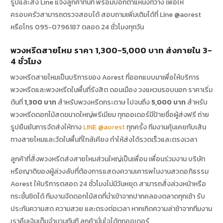
รูปและส่ง Line แจ้งลูกค้าทันที พร้อมบอกตำแหน่งที่วาง เพื่อให้
ครอบครัวสามารถตรวจสอบได้ สอบถามเพิ่มเติมได้ที่ Line @aorest
หรือโทร 095-0796187 ตลอด 24 ชั่วโมงทุกวัน
พวงหรีดสายไหม ราคา 1,300-5,000 บาท ส่งภายใน 3-
4 ชั่วโมง
พวงหรีดสายไหมเป็นบริการของ Aorest ที่ออกแบบมาเพื่อให้บริการ
พวงหรีดและพวงหรีดในพื้นที่รังสิต ดอนเมือง วงแหวนรอบนอก ราคาเริ่ม
ต้นที่
1,300 บาท
สำหรับพวงหรีดกระดาษ ไปจนถึง
5,000 บาท
สำหรับ
พวงหรีดดอกไม้สดขนาดใหญ่พรีเมียม ทุกออเดอร์มีป้ายชื่อผู้ส่งฟรี ถ่าย
รูปยืนยันการจัดส่งให้ทาง
LINE @aorest
ทุกครั้ง ทีมงานคุ้นเคยกับเส้น
ทางสายไหมและวัดในพื้นที่ใกล้เคียง ทำให้ส่งได้รวดเร็วและตรงเวลา
ลูกค้าที่สั่งพวงหรีดส่งสายไหมส่วนใหญ่เป็นเพื่อน เพื่อนร่วมงาน บริษัท
หรือญาติของผู้ล่วงลับที่ต้องการแสดงความเคารพในงานสวดอภิธรรม
Aorest ให้บริการตลอด 24 ชั่วโมงไม่มีวันหยุด สามารถสั่งล่วงหน้าหรือ
กระชั้นชิดได้ ทีมงานจัดดอกไม้สดที่นำเข้าจากปากคลองตลาดทุกเช้า รับ
ประกันความสด ความสวย และตรงต่อเวลา หากเกิดความล่าช้าจากทีมงาน
เราคืนเงินเต็มจำนวนทันที ลูกค้ามั่นใจได้ทุกออเดอร์