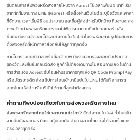
ขั้นตอนการสั่งพวงหรีดส่งสายไหมจาก Aorest ใช้เวลาเพียง 5 นาที เริ่ม
จากทักทีมงานทาง LINE @aorest หรือสั่งผ่านเว็บไซต์ ระบุชื่อวัดและศาลา
ที่จัดงาน เวลาเริ่มพิธี งบประมาณ และชื่อผู้ส่งสำหรับปักป้าย ทีมงานจะส่ง
ภาพตัวอย่างพวงหรีดและราคาให้พิจารณาก่อนยืนยันออเดอร์ หลัง
ยืนยัน ทีมงานจัดดอกไม้และส่งภายใน 3-4 ชั่วโมง พร้อมถ่ายรูปยืนยันการ
ตั้งพวงหรีดที่หน้าศาลาส่งกลับให้ลูกค้าทุกครั้ง
หากไม่ทราบเลขที่ศาลาหรือชื่อเจ้าภาพ ทีมงานจะตรวจสอบกับประกาศ
ของวัดและยืนยันก่อนจัดส่ง ลูกค้าไม่ต้องเดินทางไปสอบถามเอง ในด้าน
การชำระเงิน Aorest รับโอนผ่านธนาคารทุกแห่ง QR Code PromptPay
หรือบัตรเครดิต ส่งสลิปการโอนเข้ามายืนยันใน LINE ได้ทันที สามารถ
ออกใบเสร็จสำหรับบริษัทได้ตามที่ลูกค้าต้องการ
คำถามที่พบบ่อยเกี่ยวกับการส่งพวงหรีดสายไหม
ส่งพวงหรีดสายไหมใช้เวลานานเท่าไหร่?
จัดส่งภายใน 3-4 ชั่วโมงนับ
จากยืนยันออเดอร์ ทีมงานคุ้นเคยกับเส้นทางสายไหม ส่งได้รวดเร็วและ
ตรงเวลาทุกครั้ง