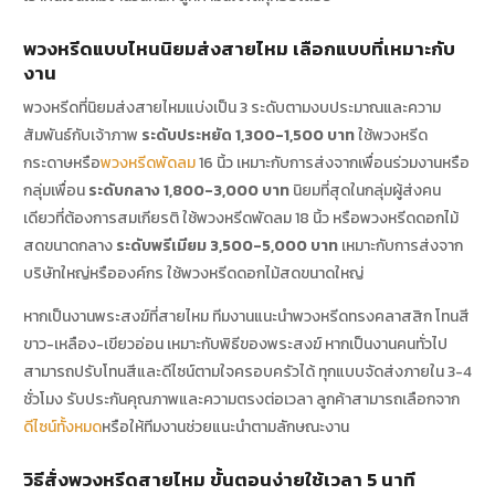
พวงหรีดแบบไหนนิยมส่งสายไหม เลือกแบบที่เหมาะกับ
งาน
พวงหรีดที่นิยมส่งสายไหมแบ่งเป็น 3 ระดับตามงบประมาณและความ
สัมพันธ์กับเจ้าภาพ
ระดับประหยัด 1,300-1,500 บาท
ใช้พวงหรีด
กระดาษหรือ
พวงหรีดพัดลม
16 นิ้ว เหมาะกับการส่งจากเพื่อนร่วมงานหรือ
กลุ่มเพื่อน
ระดับกลาง 1,800-3,000 บาท
นิยมที่สุดในกลุ่มผู้ส่งคน
เดียวที่ต้องการสมเกียรติ ใช้พวงหรีดพัดลม 18 นิ้ว หรือพวงหรีดดอกไม้
สดขนาดกลาง
ระดับพรีเมียม 3,500-5,000 บาท
เหมาะกับการส่งจาก
บริษัทใหญ่หรือองค์กร ใช้พวงหรีดดอกไม้สดขนาดใหญ่
หากเป็นงานพระสงฆ์ที่สายไหม ทีมงานแนะนำพวงหรีดทรงคลาสสิก โทนสี
ขาว-เหลือง-เขียวอ่อน เหมาะกับพิธีของพระสงฆ์ หากเป็นงานคนทั่วไป
สามารถปรับโทนสีและดีไซน์ตามใจครอบครัวได้ ทุกแบบจัดส่งภายใน 3-4
ชั่วโมง รับประกันคุณภาพและความตรงต่อเวลา ลูกค้าสามารถเลือกจาก
ดีไซน์ทั้งหมด
หรือให้ทีมงานช่วยแนะนำตามลักษณะงาน
วิธีสั่งพวงหรีดสายไหม ขั้นตอนง่ายใช้เวลา 5 นาที