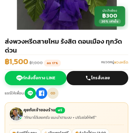
มัดจำเพียง
฿300
20% เท่านั้น
ส่งพวงหรีดสายไหม รังสิต ดอนเมือง ทุกวัด
ด่วน
฿1,500
พวงหรีด
หมวดหมู่
฿1,800
ลด 17%
ทักสั่งซื้อทาง LINE
โทรสั่งเลย
แชร์ให้เพื่อน:
คุยกับเจ้าของร้าน
ฟรี
"ทักมาได้เลยครับ แนะนำตามงบ + ปรับช่อให้ฟรี"