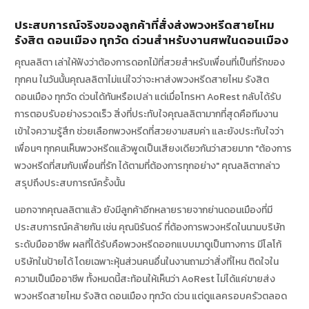
ประสบการณ์จริงของลูกค้าที่สั่งส่งพวงหรีดสายไหม
รังสิต ดอนเมือง ทุกวัด ด่วนสำหรับงานศพในดอนเมือง
คุณลลิตา เล่าให้ฟังว่าต้องการดอกไม้ที่สวยสำหรับเพื่อนที่เป็นที่รักของ
ทุกคน ในวันนั้นคุณลลิตาไม่แน่ใจว่าจะหาส่งพวงหรีดสายไหม รังสิต
ดอนเมือง ทุกวัด ด่วนได้ทันหรือเปล่า แต่เมื่อโทรหา AoRest กลับได้รับ
การตอบรับอย่างรวดเร็ว สิ่งที่ประทับใจคุณลลิตามากที่สุดคือทีมงาน
เข้าใจความรู้สึก ช่วยเลือกพวงหรีดที่สวยงามสมค่า และยังประทับใจว่า
เพื่อนๆ ทุกคนเห็นพวงหรีดแล้วพูดเป็นเสียงเดียวกันว่าสวยมาก "ต้องการ
พวงหรีดที่สมกับเพื่อนที่รัก ได้ตามที่ต้องการทุกอย่าง" คุณลลิตากล่าว
สรุปถึงประสบการณ์ครั้งนั้น
นอกจากคุณลลิตาแล้ว ยังมีลูกค้าอีกหลายรายจากย่านดอนเมืองที่มี
ประสบการณ์คล้ายกัน เช่น คุณนิรันดร์ ที่ต้องการพวงหรีดในนามบริษัท
ระดับมืออาชีพ ผลที่ได้รับคือพวงหรีดออกแบบมาดูเป็นทางการ มีโลโก้
บริษัทในป้ายได้ โดยเฉพาะหุ้นส่วนคนอื่นในงานถามว่าสั่งที่ไหน ติดใจใน
ความเป็นมืออาชีพ ทั้งหมดนี้สะท้อนให้เห็นว่า AoRest ไม่ได้แค่ขายส่ง
พวงหรีดสายไหม รังสิต ดอนเมือง ทุกวัด ด่วน แต่ดูแลครอบครัวตลอด