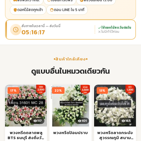
ส่งฟรีทั่ว กทม.
เขียนการ์ดฟรี
ส่งวันนี้ก่อน 13:00
ดอกไม้สดทุกเช้า
ตอบ LINE ใน 5 นาที
สั่งภายในเวลานี้ — ส่งวันนี้
ใช้ดอกไม้สด วันต่อวัน
05:16:17
ไม่มีทำไว้ก่อน
สินค้าใกล้เคียง
ดูแบบอื่นในหมวดเดียวกัน
17%
22%
13%
117
101
165
พวงหรีดตลาดพลู
พวงหรีดป้อมปราบ
พวงหรีดลาดกระบัง
BTS ธนบุรี ส่งถึงวัด
สุวรรณภูมิ สนาม