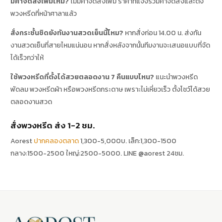
มีค่าจัดส่งเพิ่มไหม?
ไม่มีค่าจัดส่งเพิ่ม ราคาที่แจ้งรวมค่าจัดส่งและตั้ง
พวงหรีดที่หน้าศาลาแล้ว
สั่งกระชั้นชิดยังทันงานสวดเย็นนี้ไหม?
หากสั่งก่อน 14.00 น. ส่งทัน
งานสวดเย็นที่สายไหมแน่นอน หากสั่งหลังจากนั้นทีมงานจะเสนอแบบที่จัด
ได้เร็วกว่าให้
ใช้พวงหรีดที่ตั้งได้สวยตลอดงาน 7 คืนแบบไหน?
แนะนำพวงหรีด
พัดลม พวงหรีดผ้า หรือพวงหรีดกระดาษ เพราะไม่เหี่ยวเร็ว ตั้งโชว์ได้สวย
ตลอดงานสวด
สั่งพวงหรีด ส่ง 1-2 ชม.
Aorest
ปากคลองตลาด
1,300-5,000บ. เล็ก:1,300-1500
กลาง:1500-2500 ใหญ่:2500-5000. LINE @aorest 24ชม.