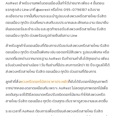
AoRest สำหรับงานศพในดอนเมืองนั้นทำได้ง่ายมาก เพียง 4 ขั้นตอน:
แรกสุดส่ง Line มาที่ @aorest หรือโทร 095-0796187 แจ้งราย
ละเอียดงาน จากนั้นทีมงานจะแนะนำรูปแบบส่งพวงหรีดสายไหม รังสิต
ดอนเมือง ทุกวัด ด่วนที่เหมาะสมกับงบประมาณและลักษณะงาน ต่อมายืน
ยันออเดอร์และชำระเงิน และสุดท้ายรอรับส่งพวงหรีดสายไหม รังสิต
ดอนเมือง ทุกวัด ด่วนพร้อมรูปถ่ายยืนยันทาง Line
สำหรับลูกค้าในดอนเมืองที่ต้องการปรับแต่งส่งพวงหรีดสายไหม รังสิต
ดอนเมือง ทุกวัด ด่วนเป็นพิเศษ เช่น ขอดอกไม้สีเฉพาะ รูปแบบพิเศษ หรือ
ขนาดที่แตกต่างจากมาตรฐาน AoRest รับทำตามคำสั่งได้ทุกอย่าง เพียง
แจ้งล่วงหน้าอย่างน้อย 1 วัน ทีมช่างที่มีประสบการณ์กว่า 10 ปีจะดูแลให้ได้
ส่งพวงหรีดสายไหม รังสิต ดอนเมือง ทุกวัด ด่วนตามที่ต้องการ
ลูกค้าที่สั่ง
พวงหรีดดอกไม้สดราคาประหยัด
ก็ยังได้รับดอกไม้คุณภาพดี
จากปากคลองตลาดเหมือนกัน เพราะ AoRest ไม่ลดคุณภาพดอกไม้เพื่อ
ลดต้นทุน แต่ใช้วิธีลดขนาดหรือปรับชนิดดอกไม้แทน ทำให้ส่งพวงหรีด
สายไหม รังสิต ดอนเมือง ทุกวัด ด่วนทุกระดับราคาดูสวยงามและสดชื่น
ระยะเวลาที่ AoRest ต้องการเพื่อเตรียมส่งพวงหรีดสายไหม รังสิต