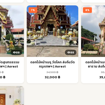
is:
was:
is:
was
 ฿.
28,000 ฿.
17,500 ฿.
15,000 ฿.
27,5
7%
8%
88
88
 วัดสุนทรธรรม
ดอกไม้หน้าเมรุ วัดโคก ส่งถึงวัด
ดอกไม้หน้าเมร
เทพฯ | Aorest
กรุงเทพฯ | Aorest
ยาราม ส่งถึ
A
00
฿
34,500
฿
38
al
Current
Original
Current
Orig
00
฿
32,000
฿
35
price
price
price
pri
is:
was:
is:
was
 ฿.
16,000 ฿.
34,500 ฿.
32,000 ฿.
38,