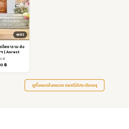
82
วัดโพธาราม ส่ง
พฯ | Aorest
00
฿
al
Current
00
฿
price
is:
 ฿.
35,000 ฿.
ดูทั้งหมดในหมวด ดอกไม้ประดับเมรุ