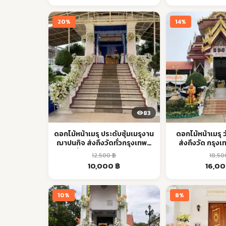
was:
is:
was:
24,500 ฿.
22,000 ฿.
30,000
20%
14%
83
ดอกไม้หน้าเมรุ ประดับซุ้มเมรุงาน
ดอกไม้หน้าเมรุ
ฌาปนกิจ ส่งถึงวัดทั่วกรุงเทพฯ
ส่งถึงวัด กรุง
เริ่ม 10,000 | Aorest
12,500
฿
18,5
Original
Current
Origin
10,000
฿
16,0
price
price
price
was:
is:
was:
12,500 ฿.
10,000 ฿.
18,500
10%
8%