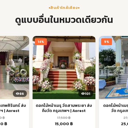
สินค้าใกล้เคียง
ดูแบบอื่นในหมวดเดียวกัน
14%
9%
86
101
ดเทพศิรินทร์ ส่ง
ดอกไม้หน้าเมรุ วัดสามพระยา ส่ง
ดอกไม้หน้าเมรุ
พฯ | Aorest
ถึงวัด กรุงเทพฯ | Aorest
วัด กรุงเ
00
฿
17,500
฿
27
l
Current
Original
Current
Orig
00
฿
15,000
฿
25
price
price
price
pric