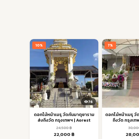
10%
7%
76
ดอกไม้หน้าเมรุ วัดกันมาตุยาราม
ดอกไม้หน้าเมรุ วั
ส่งถึงวัด กรุงเทพฯ | Aorest
ถึงวัด กรุงเท
24,500
฿
30,0
Original
Current
Origina
22,000
฿
28,0
price
price
price