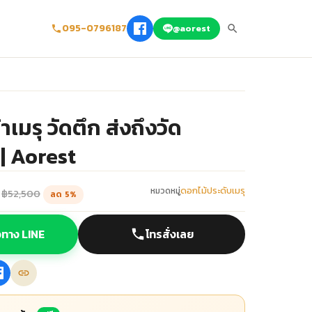
095-0796187
@aorest
เมรุ วัดตึก ส่งถึงวัด
| Aorest
ดอกไม้ประดับเมรุ
หมวดหมู่
฿52,500
ลด 5%
้อทาง LINE
โทรสั่งเลย