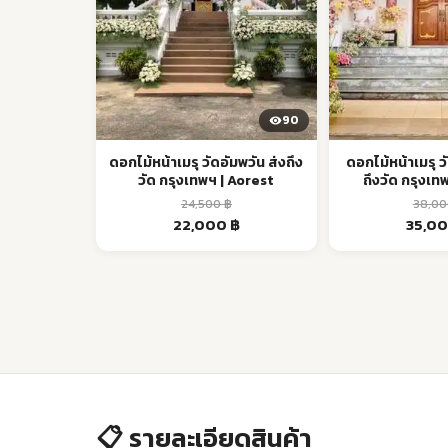
90
ดอกไม้หน้าเมรุ วัดอัมพวัน ส่งถึง
ดอกไม้หน้าเมรุ 
วัด กรุงเทพฯ | Aorest
ถึงวัด กรุงเท
24,500
฿
38,0
Original
Current
Origin
22,000
฿
35,0
price
price
price
was:
is:
was:
24,500 ฿.
22,000 ฿.
38,000
📋 รายละเอียดสินค้า