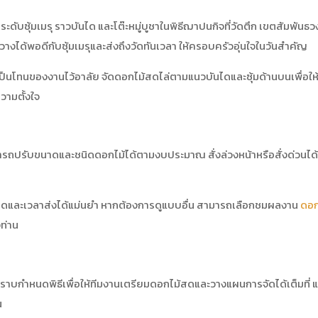
ับซุ้มเมรุ ราวบันได และโต๊ะหมู่บูชาในพิธีฌาปนกิจที่วัดตึก เขตสัมพันธ
ัดวางได้พอดีกับซุ้มเมรุและส่งถึงวัดทันเวลา ให้ครอบครัวอุ่นใจในวันสำคัญ
ันเป็นโทนของงานไว้อาลัย จัดดอกไม้สดไล่ตามแนวบันไดและซุ้มด้านบนเพื่อ
วามตั้งใจ
มารถปรับขนาดและชนิดดอกไม้ได้ตามงบประมาณ สั่งล่วงหน้าหรือสั่งด่วนไ
ยดและเวลาส่งได้แม่นยำ หากต้องการดูแบบอื่น สามารถเลือกชมผลงาน
ดอก
ท่าน
่ทราบกำหนดพิธีเพื่อให้ทีมงานเตรียมดอกไม้สดและวางแผนการจัดได้เต็มที่ แ
น