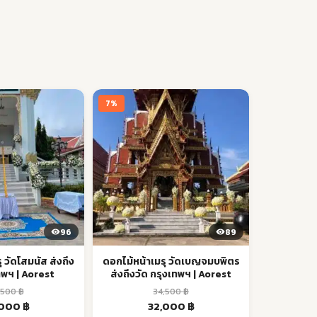
7%
96
89
 วัดโสมนัส ส่งถึง
ดอกไม้หน้าเมรุ วัดเบญจมบพิตร
ทพฯ | Aorest
ส่งถึงวัด กรุงเทพฯ | Aorest
,500
฿
34,500
฿
inal
Current
Original
Current
,000
฿
32,000
฿
e
price
price
price