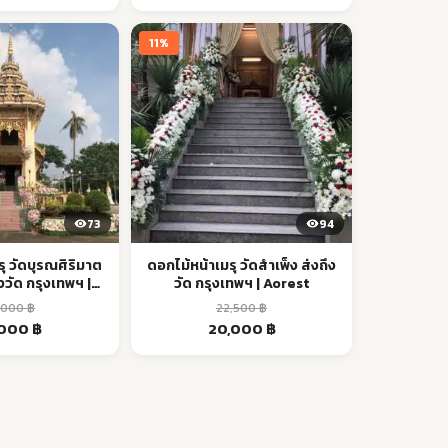
:
is:
was:
is:
00 ฿.
25,000 ฿.
34,500 ฿.
32,000 ฿.
11%
73
94
ุ วัดบุรณศิริมาต
ดอกไม้หน้าเมรุ วัดสำเพ็ง ส่งถึง
งวัด กรุงเทพฯ |
วัด กรุงเทพฯ | Aorest
orest
,000
฿
22,500
฿
inal
Current
Original
Current
,000
฿
20,000
฿
ce
price
price
price
:
is:
was:
is:
000 ฿.
35,000 ฿.
22,500 ฿.
20,000 ฿.