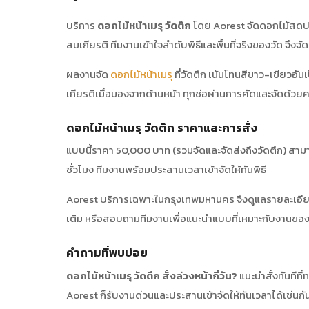
บริการ
ดอกไม้หน้าเมรุ วัดตึก
โดย Aorest จัดดอกไม้สดประด
สมเกียรติ ทีมงานเข้าใจลำดับพิธีและพื้นที่จริงของวัด จึงจ
ผลงานจัด
ดอกไม้หน้าเมรุ
ที่วัดตึก เน้นโทนสีขาว-เขียวอ
เกียรติเมื่อมองจากด้านหน้า ทุกช่อผ่านการคัดและจัดด้วยค
ดอกไม้หน้าเมรุ วัดตึก ราคาและการสั่ง
แบบนี้ราคา 50,000 บาท (รวมจัดและจัดส่งถึงวัดตึก) สา
ชั่วโมง ทีมงานพร้อมประสานเวลาเข้าจัดให้ทันพิธี
Aorest บริการเฉพาะในกรุงเทพมหานคร จึงดูแลรายละเอี
เติม หรือสอบถามทีมงานเพื่อแนะนำแบบที่เหมาะกับงานของ
คำถามที่พบบ่อย
ดอกไม้หน้าเมรุ วัดตึก สั่งล่วงหน้ากี่วัน?
แนะนำสั่งทันทีที
Aorest ก็รับงานด่วนและประสานเข้าจัดให้ทันเวลาได้เช่นกั