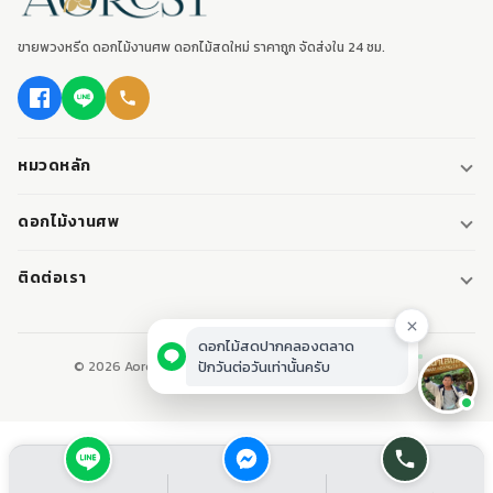
ขายพวงหรีด ดอกไม้งานศพ ดอกไม้สดใหม่ ราคาถูก จัดส่งใน 24 ชม.
หมวดหลัก
พวงหรีด
ดอกไม้งานศพ
พวงหรีดพัดลม
ดอกไม้หน้าศพ
ติดต่อเรา
พวงหรีดมาลา
ดอกไม้หน้าเมรุ
095-0796187
พวงหรีดผ้า
ดอกไม้หน้าหีบศพ
ดอกไม้สดปากคลองตลาด
LINE: @aorest
หรีดหนังสือ
© 2026 Aorest. ขายพวงหรีด ดอกไม้งานศพ ปากคลองตลาด.
ปักวันต่อวันเท่านั้นครับ
สินค้าทั้งหมด
ปากคลองตลาด เขตพระนคร กทม.
เปิดทุกวัน 08:00-23:00
ติดต่อเรา