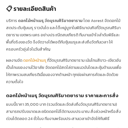
📋 รายละเอียดสินค้า
บริการ
ดอกไม้หน้าเมรุ วัดบุรณศิริมาตยาราม
โดย Aorest จัดดอกไม้
สดประดับซุ้มเมรุ ราวบันได และโต๊ะหมู่บูชาในพิธีฌาปนกิจที่วัดบุรณศิริมา
ตยาราม เขตพระนคร อย่างประณีตสมเกียรติ ทีมงานเข้าใจลำดับพิธีและ
พื้นที่จริงของวัด จึงจัดวางได้พอดีกับซุ้มเมรุและส่งถึงวัดทันเวลา ให้
ครอบครัวอุ่นใจในวันสำคัญ
ผลงานจัด
ดอกไม้หน้าเมรุ
ที่วัดบุรณศิริมาตยาราม เน้นโทนสีขาว-เขียวอัน
เป็นโทนของงานไว้อาลัย จัดดอกไม้สดไล่ตามแนวบันไดและซุ้มด้านบนเพื่อ
ให้ภาพรวมสมเกียรติเมื่อมองจากด้านหน้า ทุกช่อผ่านการคัดและจัดด้วย
ความตั้งใจ
ดอกไม้หน้าเมรุ วัดบุรณศิริมาตยาราม ราคาและการสั่ง
แบบนี้ราคา 35,000 บาท (รวมจัดและจัดส่งถึงวัดบุรณศิริมาตยาราม)
สามารถปรับขนาดและชนิดดอกไม้ได้ตามงบประมาณ สั่งล่วงหน้าหรือสั่ง
ด่วนได้ตลอด 24 ชั่วโมง ทีมงานพร้อมประสานเวลาเข้าจัดให้ทันพิธี