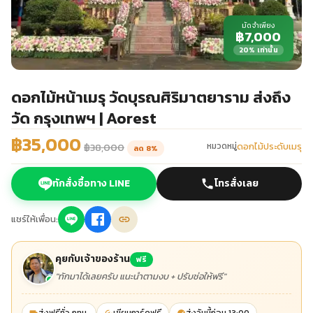
มัดจำเพียง
฿7,000
20% เท่านั้น
ดอกไม้หน้าเมรุ วัดบุรณศิริมาตยาราม ส่งถึง
วัด กรุงเทพฯ | Aorest
฿35,000
ดอกไม้ประดับเมรุ
หมวดหมู่
฿38,000
ลด 8%
ทักสั่งซื้อทาง LINE
โทรสั่งเลย
แชร์ให้เพื่อน:
คุยกับเจ้าของร้าน
ฟรี
"ทักมาได้เลยครับ แนะนำตามงบ + ปรับช่อให้ฟรี"