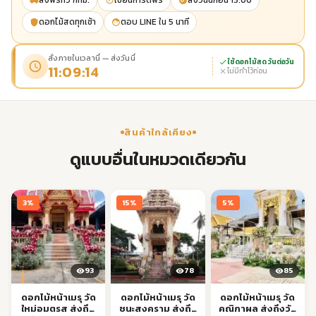
ส่งฟรีทั่ว กทม.
เขียนการ์ดฟรี
ส่งวันนี้ก่อน 13:00
ดอกไม้สดทุกเช้า
ตอบ LINE ใน 5 นาที
สั่งภายในเวลานี้ — ส่งวันนี้
ใช้ดอกไม้สด วันต่อวัน
11:09:14
ไม่มีทำไว้ก่อน
สินค้าใกล้เคียง
ดูแบบอื่นในหมวดเดียวกัน
3%
15%
5%
93
78
85
ดอกไม้หน้าเมรุ วัด
ดอกไม้หน้าเมรุ วัด
ดอกไม้หน้าเมรุ วัด
ใหม่อมตรส ส่งถึง
ชนะสงคราม ส่งถึง
คณิกาผล ส่งถึงวัด