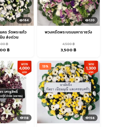
164
120
นคร วัดพระแก้ว
พวงหรีดพระบรมมหาราชวัง
ิน ส่งด่วน
,500
฿
4,500
฿
iginal
Current
Original
Current
300
฿
3,500
฿
ice
price
price
price
s:
is:
was:
is:
00 ฿.
1,300 ฿.
4,500 ฿.
3,500 ฿.
13%
118
156