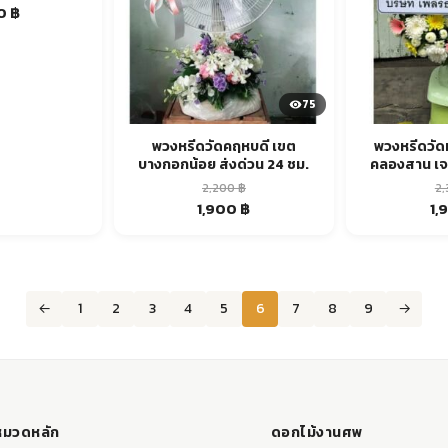
al
Current
00
฿
price
is:
฿.
3,000 ฿.
75
พวงหรีดวัดคฤหบดี เขต
พวงหรีดวั
บางกอกน้อย ส่งด่วน 24 ชม.
คลองสาน เจ
2,200
฿
2
Original
Current
Ori
1,900
฿
1,
price
price
pr
was:
is:
wa
2,200 ฿.
1,900 ฿.
2,3
←
1
2
3
4
5
6
7
8
9
→
หมวดหลัก
ดอกไม้งานศพ