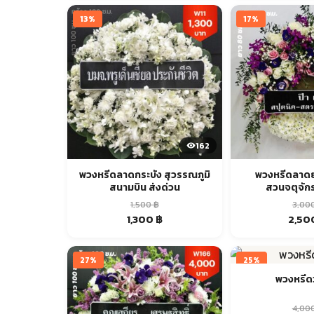
was:
is:
was:
1,500 ฿.
1,300 ฿.
4,000 
13%
17%
162
พวงหรีดลาดกระบัง สุวรรณภูมิ
พวงหรีดลาดย
สนามบิน ส่งด่วน
สวนจตุจักร
1,500
฿
3,00
Original
Current
Origin
1,300
฿
2,50
price
price
price
was:
is:
was:
1,500 ฿.
1,300 ฿.
3,000
27%
25%
พวงหรีดว
4,00