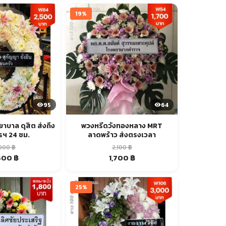
:
is:
was:
is:
00 ฿.
4,000 ฿.
1,800 ฿.
1,500 ฿.
19%
95
64
าบาล ดุสิต ส่งถึง
พวงหรีดวังทองหลาง MRT
รฯ 24 ชม.
ลาดพร้าว ส่งตรงเวลา
,000
฿
2,100
฿
ginal
Current
Original
Current
500
฿
1,700
฿
ce
price
price
price
:
is:
was:
is:
00 ฿.
2,500 ฿.
2,100 ฿.
1,700 ฿.
25%