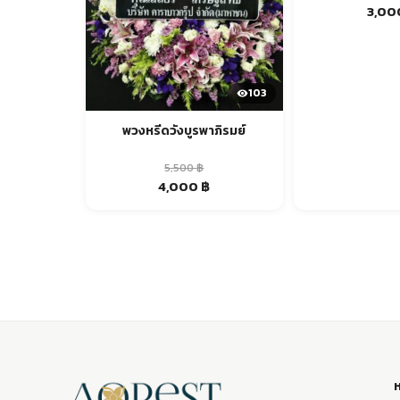
Origin
3,0
price
was:
4,000 
103
พวงหรีดวังบูรพาภิรมย์
5,500
฿
Original
Current
4,000
฿
price
price
was:
is:
5,500 ฿.
4,000 ฿.