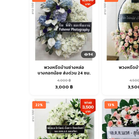
94
พวงหรีดบ้านช่างหล่อ
พวงหรีดบ
บางกอกน้อย ส่งด่วน 24 ชม.
4,000
฿
4,50
Original
Current
Origin
3,000
฿
3,50
price
price
price
was:
is:
was:
4,000 ฿.
3,000 ฿.
4,500 
22%
13%