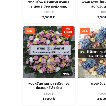
พวงหรีดพระราชทาน สวยหรู
พวงหรีดพระโขนง
ระดับพรีเมียม ส่งทั่ว กทม.
ส่งถึงวัด
3,000
฿
3,00
Original
Current
Origin
2,500
฿
2,50
price
price
price
was:
is:
was:
3,000 ฿.
2,500 ฿.
3,000
13%
25%
167
พวงหรีดยานนาวา เจริญกรุง
พวงหรีดร
ช่องนนทรี ส่งด่วน
1,500
฿
4,00
Original
Current
Origin
1,300
฿
3,0
price
price
price