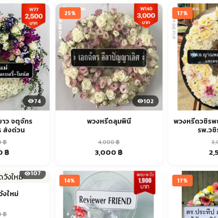
is:
was:
is:
was
฿.
3,000 ฿.
3,000 ฿.
2,500 ฿.
5,5
25%
17%
74
102
าว จตุจักร
พวงหรีดลุมพินี
พวงหรีดวชิรพย
 ส่งด่วน
รพ.วชิ
0
฿
4,000
฿
3
al
Current
Original
Current
Ori
0
฿
3,000
฿
2,
price
price
price
pri
is:
was:
is:
was
107
 ฿.
2,500 ฿.
4,000 ฿.
3,000 ฿.
3,0
14%
17%
ังใหม่
0
฿