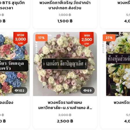
 BTS สุขุมวิท
พวงหรีดภาษีเจริญ วัดปากน้ำ
พวงหรี
ตรงเวลา
บางปะกอก ส่งด่วน
0
฿
1,800
฿
5
al
Current
Original
Current
Ori
0
฿
1,500
฿
4,
price
price
price
pri
is:
was:
is:
was
 ฿.
2,500 ฿.
1,800 ฿.
1,500 ฿.
5,5
17%
27%
102
69
องเมือง
พวงหรีดรามคำแหง
พวงหรีด
มหาวิทยาลัย–ม.รามคำแหง ส่ง
ด่วน
0
฿
3,000
฿
5
al
Current
Original
Current
Ori
00
฿
2,500
฿
4,
price
price
price
pri