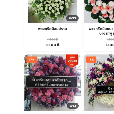
99
พวงหรีดป้อมปราบ
พวงหรีดป้อมปร
บางลำพู 
4,500
฿
1,50
Original
Current
Origi
3,500
฿
1,30
price
price
price
was:
is:
was:
4,500 ฿.
3,500 ฿.
1,500 
17%
17%
61