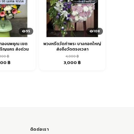
95
108
ดทองนพคุณ เขต
พวงหรีดวัดท่าพระ บางกอกใหญ่
ริญนคร ส่งด่วน
ส่งถึงวัดตรงเวลา
,300
฿
4,000
฿
ginal
Current
Original
Current
900
฿
3,000
฿
ice
price
price
price
s:
is:
was:
is:
00 ฿.
1,900 ฿.
4,000 ฿.
3,000 ฿.
ติดต่อเรา