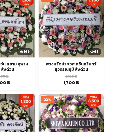
166
65
วัน สยาม จุฬาฯ
พวงหรีดประเวศ ศรีนครินทร์
ส่งด่วน
สุวรรณภูมิ ส่งด่วน
,500
฿
2,100
฿
iginal
Current
Original
Current
300
฿
1,700
฿
ice
price
price
price
s:
is:
was:
is:
00 ฿.
1,300 ฿.
2,100 ฿.
1,700 ฿.
22%