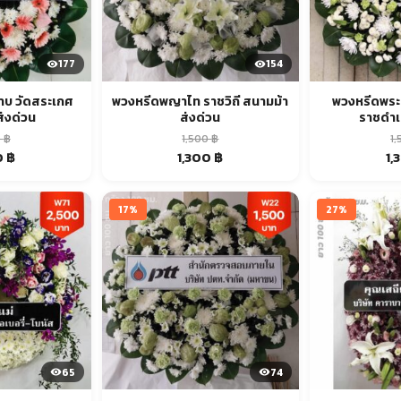
177
154
าบ วัดสระเกศ
พวงหรีดพญาไท ราชวิถี สนามม้า
พวงหรีดพระ
ส่งด่วน
ส่งด่วน
ราชดำเน
0
฿
1,500
฿
1
nal
Current
Original
Current
Or
0
฿
1,300
฿
1,
price
price
price
pr
is:
was:
is:
wa
฿.
1,300 ฿.
1,500 ฿.
1,300 ฿.
1,5
17%
27%
65
74