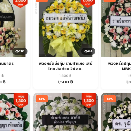
110
64
้านบาตร
พวงหรีดบึงกุ่ม รามคำแหง เสรี
พวงหรีดปทุม
ไทย ส่งด่วน 24 ชม.
MBK 
0
฿
1,800
฿
1
al
Current
Original
Current
Or
0
฿
1,500
฿
1,
price
price
price
pr
is:
was:
is:
wa
฿.
3,500 ฿.
1,800 ฿.
1,500 ฿.
1,5
13%
13%