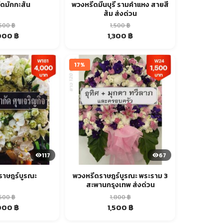
ดมักกะสัน
พวงหรีดมีนบุรี รามคำแหง สายสี
ส้ม ส่งด่วน
,500
฿
1,500
฿
ginal
Current
Original
Current
000
฿
1,300
฿
ce
price
price
price
:
is:
was:
is:
00 ฿.
4,000 ฿.
1,500 ฿.
1,300 ฿.
17%
117
67
ราษฎร์บูรณะ
พวงหรีดราษฎร์บูรณะ พระราม 3
สะพานกรุงเทพ ส่งด่วน
,500
฿
1,800
฿
ginal
Current
Original
Current
000
฿
1,500
฿
ce
price
price
price