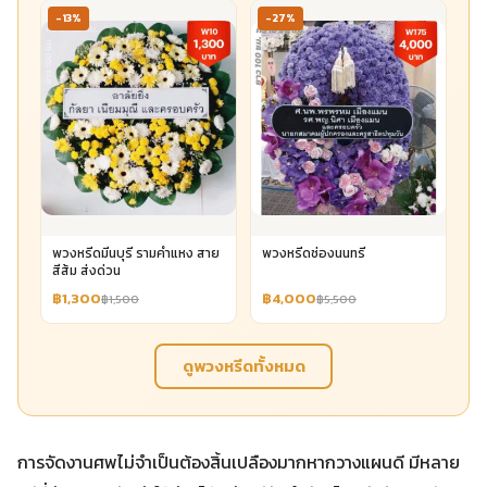
-13%
-27%
พวงหรีดมีนบุรี รามคำแหง สาย
พวงหรีดช่องนนทรี
สีส้ม ส่งด่วน
฿1,300
฿4,000
฿1,500
฿5,500
ดูพวงหรีดทั้งหมด
การจัดงานศพไม่จำเป็นต้องสิ้นเปลืองมากหากวางแผนดี มีหลาย