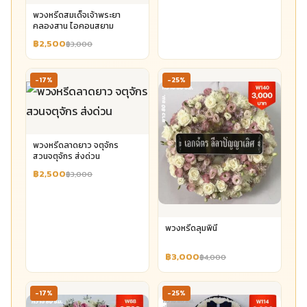
พวงหรีดสมเด็จเจ้าพระยา
คลองสาน ไอคอนสยาม
฿2,500
฿3,000
-17%
-25%
พวงหรีดลาดยาว จตุจักร
สวนจตุจักร ส่งด่วน
฿2,500
฿3,000
พวงหรีดลุมพินี
฿3,000
฿4,000
-17%
-25%