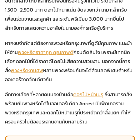
ขนาดกลาง เหมาะสำหรับเพื่อนหรือคนรู้จักทั่วไป ระดับกลาง
1,500–2,500 บาท ดอกไม้หนาแน่น จัดสวยกว่า เหมาะสำหรับ
เพื่อนร่วมงานและลูกค้า และระดับพรีเมียม 3,000 บาทขึ้นไป
สำหรับการแสดงความอาลัยในนามองค์กรหรือผู้บริหาร
หากงบจำกัดแต่ต้องการพวงหรีดกรุงเทพที่ดูดีมีคุณภาพ แนะนำ
ให้อ่าน
พวงหรีดราคาถูก คุณภาพดี
ก่อนตัดสินใจ เพราะมีเทคนิค
เลือกดอกไม้ที่ได้ราคาดีโดยไม่เสียความสวยงาม นอกจากนี้การ
สั่ง
พวงหรีดงานศพ
หลายพวงพร้อมกันจะได้ส่วนลดพิเศษสำหรับ
ออเดอร์จากวัดเดียวกัน
อีกทางเลือกที่หลายคนมองข้ามคือ
ดอกไม้หน้าเมรุ
ซึ่งสามารถสั่ง
พร้อมกับพวงหรีดได้ในออเดอร์เดียว Aorest มีแพ็กเกจรวม
พวงหรีดกรุงเทพและดอกไม้หน้าเมรุที่ประหยัดกว่าสั่งแยก ทำให้
ครอบครัวไม่ต้องประสานงานกับหลายร้าน