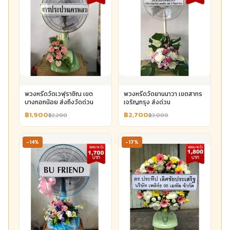
พวงหรีดวัดเวฬุราชิณ เขต
พวงหรีดวัดยานนาวา เขตสาทร
บางกอกน้อย ส่งถึงวัดด่วน
เจริญกรุง ส่งด่วน
฿1,900
฿2,700
฿2,200
฿3,000
-14%
-17%