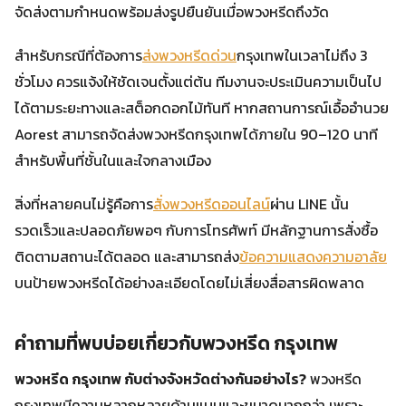
จัดส่งตามกำหนดพร้อมส่งรูปยืนยันเมื่อพวงหรีดถึงวัด
สำหรับกรณีที่ต้องการ
ส่งพวงหรีดด่วน
กรุงเทพในเวลาไม่ถึง 3
ชั่วโมง ควรแจ้งให้ชัดเจนตั้งแต่ต้น ทีมงานจะประเมินความเป็นไป
ได้ตามระยะทางและสต็อกดอกไม้ทันที หากสถานการณ์เอื้ออำนวย
Aorest สามารถจัดส่งพวงหรีดกรุงเทพได้ภายใน 90–120 นาที
สำหรับพื้นที่ชั้นในและใจกลางเมือง
สิ่งที่หลายคนไม่รู้คือการ
สั่งพวงหรีดออนไลน์
ผ่าน LINE นั้น
รวดเร็วและปลอดภัยพอๆ กับการโทรศัพท์ มีหลักฐานการสั่งซื้อ
ติดตามสถานะได้ตลอด และสามารถส่ง
ข้อความแสดงความอาลัย
บนป้ายพวงหรีดได้อย่างละเอียดโดยไม่เสี่ยงสื่อสารผิดพลาด
คำถามที่พบบ่อยเกี่ยวกับพวงหรีด กรุงเทพ
พวงหรีด กรุงเทพ กับต่างจังหวัดต่างกันอย่างไร?
พวงหรีด
กรุงเทพมีความหลากหลายด้านแบบและขนาดมากกว่า เพราะ