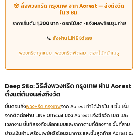
🌸 สั่งพวงหรีด กรุงเทพ จาก Aorest — ส่งถึงวัด
ใน 3 ชม.
ราคาเริ่มต้น
1,300 บาท
· ดอกไม้สด · แจ้งผลพร้อมรูปถ่าย
📞
สั่งผ่าน LINE ได้เลย
พวงหรีดทุกแบบ
·
พวงหรีดพัดลม
·
ดอกไม้หน้าเมรุ
Deep Silo: วิธีสั่งพวงหรีด กรุงเทพ ผ่าน Aorest
ตั้งแต่ต้นจนส่งถึงวัด
ขั้นตอนสั่ง
พวงหรีด กรุงเทพ
จาก Aorest ทำได้ง่ายใน 4 ขั้น เริ่ม
จากติดต่อผ่าน LINE Official ของ Aorest แจ้งชื่อวัด เขต และ
เวลางาน ขั้นที่สองคือเลือกแบบและราคาตามที่ต้องการ ขั้นที่สาม
ชำระเงินผ่านพร้อมเพย์หรือโอนธนาคาร และขั้นสุดท้าย Aorest จะ