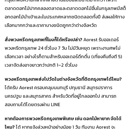
ตลาดดอกไม้ปากคลองตลาดและตลาดดอกไม้อื่นในกรุงเทพมีสต็
อกดอกไม้นำเข้าและในประเทศหลากชนิดตลอดทั้งปี ส่งผลให้ทาง
เลือกมากกว่าและราคาบางชนิดถูกกว่าต่างจังหวัด
สั่งพวงหรีดกรุงเทพกี่โมงก็ได้หรือเปล่า?
Aorest รับออเดอร์
พวงหรีดกรุงเทพ 24 ชั่วโมง 7 วัน ไม่มีวันหยุด เพราะงานศพไม่
เลือกเวลา อย่างไรก็ตามสำหรับออเดอร์ดึกดื่น (เที่ยงคืนถึงตี 5)
เวลาจัดส่งอาจยาวกว่าปกติ 1–2 ชั่วโมง
พวงหรีดกรุงเทพส่งไปวัดในต่างจังหวัดที่ติดกรุงเทพได้ไหม?
ได้ครับ Aorest ครอบคลุมนนทบุรี ปทุมธานี สมุทรปราการ
นครปฐม และสมุทรสาคร สำหรับวัดที่อยู่ไกลออกไป สามารถ
สอบถามได้โดยตรงผ่าน LINE
หากต้องการพวงหรีดกรุงเทพพิเศษ เช่น ดอกไม้หายาก จัดได้
ไหม?
ได้ หากแจ้งล่วงหน้าอย่างน้อย 1 วัน ทีมงาน Aorest จะ