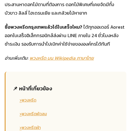
ประสานหาดอกไม้ตามที่ต้องการ ดอกไม้พิเศษที่เคยจัดมีทั้ง
บัวขาว ลิลลี่ ไฮเดรนเยีย และกล้วยไม้หายาก
ซื้อพวงหรีดกรุงเทพแล้วได้ใบเสร็จไหม?
ได้ทุกออเดอร์ Aorest
ออกใบเสร็จอิเล็กทรอนิกส์ส่งผ่าน LINE ภายใน 24 ชั่วโมงหลัง
ชำระเงิน รองรับการนำไปเบิกค่าใช้จ่ายขององค์กรได้ทันที
อ่านเพิ่มเติม:
พวงหรีด บน Wikipedia ภาษาไทย
📌 หน้าที่เกี่ยวข้อง
›
พวงหรีด
›
พวงหรีดพัดลม
›
พวงหรีดผ้า