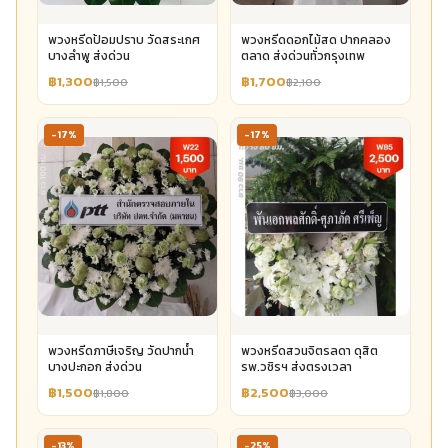
พวงหรีดป้อมปราบ วัดสระเกศ
พวงหรีดดอกไม้สด ปากคลอง
บางลำพู ส่งด่วน
ตลาด ส่งด่วนทั่วกรุงเทพ
฿1,300
฿1,700
฿1,500
฿2,100
-17%
-17%
พวงหรีดภาษีเจริญ วัดปากน้ำ
พวงหรีดสวนจิตรลดา ดุสิต
บางปะกอก ส่งด่วน
รพ.วชิรฯ ส่งตรงเวลา
฿1,500
฿2,500
฿1,800
฿3,000
-13%
-25%