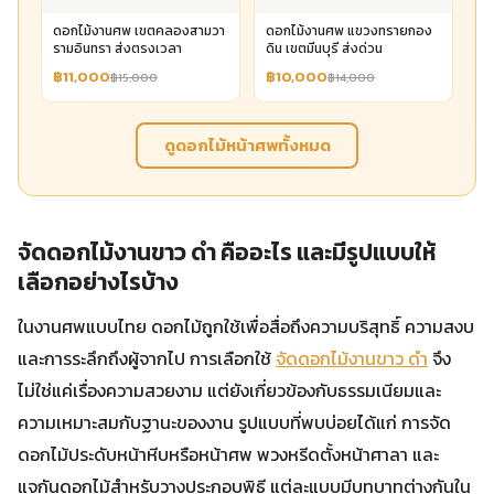
ดอกไม้งานศพ เขตคลองสามวา
ดอกไม้งานศพ แขวงทรายกอง
รามอินทรา ส่งตรงเวลา
ดิน เขตมีนบุรี ส่งด่วน
฿11,000
฿10,000
฿15,000
฿14,000
ดูดอกไม้หน้าศพทั้งหมด
จัดดอกไม้งานขาว ดํา คืออะไร และมีรูปแบบให้
เลือกอย่างไรบ้าง
ในงานศพแบบไทย ดอกไม้ถูกใช้เพื่อสื่อถึงความบริสุทธิ์ ความสงบ
และการระลึกถึงผู้จากไป การเลือกใช้
จัดดอกไม้งานขาว ดํา
จึง
ไม่ใช่แค่เรื่องความสวยงาม แต่ยังเกี่ยวข้องกับธรรมเนียมและ
ความเหมาะสมกับฐานะของงาน รูปแบบที่พบบ่อยได้แก่ การจัด
ดอกไม้ประดับหน้าหีบหรือหน้าศพ พวงหรีดตั้งหน้าศาลา และ
แจกันดอกไม้สำหรับวางประกอบพิธี แต่ละแบบมีบทบาทต่างกันใน