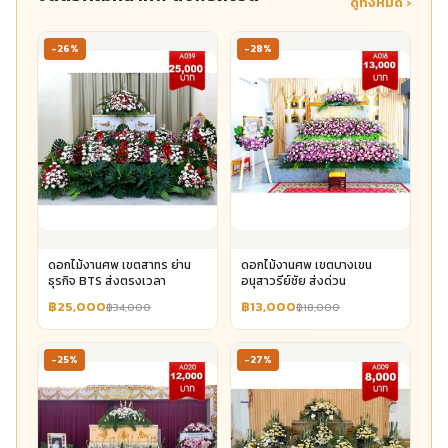
ดูทั้งหมด ›
-26%
-28%
ดอกไม้งานศพ เขตสาทร ย่าน
ดอกไม้งานศพ เขตบางเขน
ธุรกิจ BTS ส่งตรงเวลา
อนุสาวรีย์ชัย ส่งด่วน
฿25,000
฿13,000
฿34,000
฿18,000
-25%
-27%