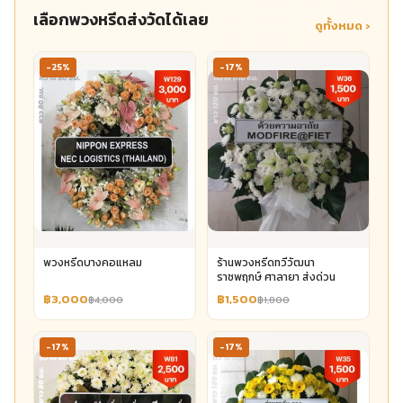
เลือกพวงหรีดส่งวัดได้เลย
ดูทั้งหมด ›
-25%
-17%
พวงหรีดบางคอแหลม
ร้านพวงหรีดทวีวัฒนา
ราชพฤกษ์ ศาลายา ส่งด่วน
฿3,000
฿1,500
฿4,000
฿1,800
-17%
-17%