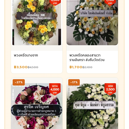
พวงหรีดบางจาก
พวงหรีดคลองสามวา
รามอินทรา ส่งถึงวัดด่วน
฿3,500
฿1,700
฿4,500
฿2,100
-27%
-17%