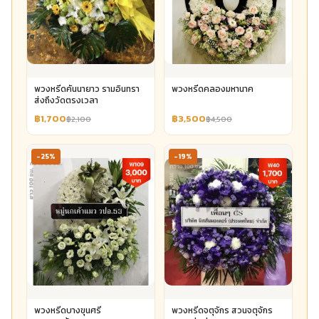
พวงหรีดคันนายาว รามอินทรา
พวงหรีดคลองมหานาค
ส่งถึงวัดตรงเวลา
฿1,700
฿3,500
฿2,100
฿4,500
-25%
-19%
พวงหรีดบางขุนศรี
พวงหรีดจตุจักร สวนจตุจักร