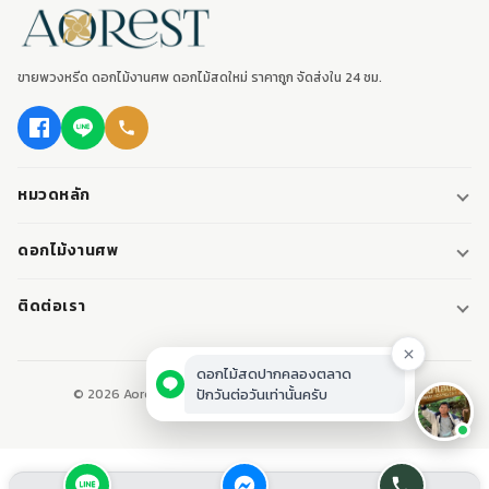
ขายพวงหรีด ดอกไม้งานศพ ดอกไม้สดใหม่ ราคาถูก จัดส่งใน 24 ชม.
หมวดหลัก
พวงหรีด
ดอกไม้งานศพ
พวงหรีดพัดลม
ดอกไม้หน้าศพ
ติดต่อเรา
พวงหรีดมาลา
ดอกไม้หน้าเมรุ
095-0796187
พวงหรีดผ้า
ดอกไม้หน้าหีบศพ
LINE: @aorest
หรีดหนังสือ
© 2026 Aorest. ขายพวงหรีด ดอกไม้งานศพ ปากคลองตลาด.
สินค้าทั้งหมด
ปากคลองตลาด เขตพระนคร กทม.
เปิดทุกวัน 08:00-23:00
ติดต่อเรา