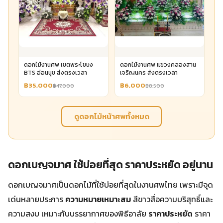
ดอกไม้งานศพ เขตพระโขนง
ดอกไม้งานศพ แขวงคลองสาน
BTS อ่อนนุช ส่งตรงเวลา
เจริญนคร ส่งตรงเวลา
฿35,000
฿6,000
฿47,000
฿8,500
ดูดอกไม้หน้าศพทั้งหมด
ดอกเบญจมาศ ใช้บ่อยที่สุด ราคาประหยัด อยู่นาน
ดอกเบญจมาศเป็นดอกไม้ที่ใช้บ่อยที่สุดในงานศพไทย เพราะมีจุด
เด่นหลายประการ
ความหมายเหมาะสม
สีขาวสื่อความบริสุทธิ์และ
ความสงบ เหมาะกับบรรยากาศของพิธีอาลัย
ราคาประหยัด
ราคา