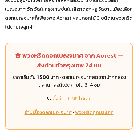
สงฆ์ชั้นสูง-งานพิเศษเลือกลิลลี่หรือบัวขาว งานทั่วไปเลือก
เบญจมาศ
วัด
วัดในกรุงเทพชั้นในเลือกดอกหรู วัดชานเมืองเลือก
ดอกเบญจมาศก็เพียงพอ Aorest ผสมดอกไม้ 3 ชนิดในพวงหรีด
ได้ตามใจลูกค้า
🌼 พวงหรีดดอกเบญจมาศ จาก Aorest —
ส่งด่วนทั่วกรุงเทพ 24 ชม
ราคาเริ่มต้น
1,500 บาท
· ดอกเบญจมาศสดจากปากคลอง
ตลาด · ส่งถึงวัดภายใน 3-4 ชม
📞
สั่งผ่าน LINE ได้เลย
อ่านเรื่องดอกเบญจมาศ
·
พวงหรีดทุกประเภท