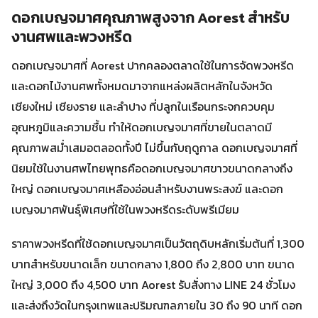
ดอกเบญจมาศคุณภาพสูงจาก Aorest สำหรับ
งานศพและพวงหรีด
ดอกเบญจมาศที่ Aorest ปากคลองตลาดใช้ในการจัดพวงหรีด
และดอกไม้งานศพทั้งหมดมาจากแหล่งผลิตหลักในจังหวัด
เชียงใหม่ เชียงราย และลำปาง ที่ปลูกในเรือนกระจกควบคุม
อุณหภูมิและความชื้น ทำให้ดอกเบญจมาศที่ขายในตลาดมี
คุณภาพสม่ำเสมอตลอดทั้งปี ไม่ขึ้นกับฤดูกาล ดอกเบญจมาศที่
นิยมใช้ในงานศพไทยพุทธคือดอกเบญจมาศขาวขนาดกลางถึง
ใหญ่ ดอกเบญจมาศเหลืองอ่อนสำหรับงานพระสงฆ์ และดอก
เบญจมาศพันธุ์พิเศษที่ใช้ในพวงหรีดระดับพรีเมียม
ราคาพวงหรีดที่ใช้ดอกเบญจมาศเป็นวัตถุดิบหลักเริ่มต้นที่ 1,300
บาทสำหรับขนาดเล็ก ขนาดกลาง 1,800 ถึง 2,800 บาท ขนาด
ใหญ่ 3,000 ถึง 4,500 บาท Aorest รับสั่งทาง LINE 24 ชั่วโมง
และส่งถึงวัดในกรุงเทพและปริมณฑลภายใน 30 ถึง 90 นาที ดอก