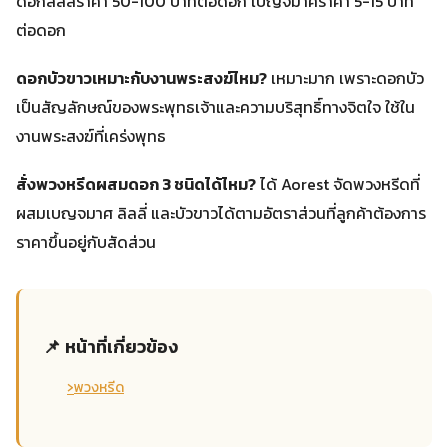
ดอกลิลลี่ราคา 50-100 บาทต่อดอก เบญจมาศราคา 5-15 บาท
ต่อดอก
ดอกบัวขาวเหมาะกับงานพระสงฆ์ไหม?
เหมาะมาก เพราะดอกบัว
เป็นสัญลักษณ์ของพระพุทธเจ้าและความบริสุทธิ์ทางจิตใจ ใช้ใน
งานพระสงฆ์ที่เคร่งพุทธ
สั่งพวงหรีดผสมดอก 3 ชนิดได้ไหม?
ได้ Aorest จัดพวงหรีดที่
ผสมเบญจมาศ ลิลลี่ และบัวขาวได้ตามอัตราส่วนที่ลูกค้าต้องการ
ราคาขึ้นอยู่กับสัดส่วน
📌 หน้าที่เกี่ยวข้อง
›
พวงหรีด