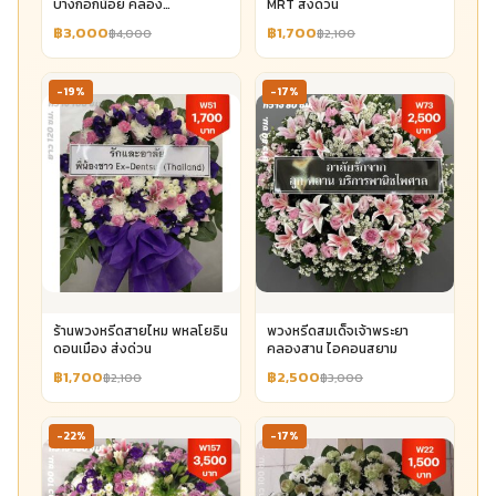
บางกอกน้อย คลอง
MRT ส่งด่วน
บางกอกน้อย
฿3,000
฿1,700
฿4,000
฿2,100
-19%
-17%
ร้านพวงหรีดสายไหม พหลโยธิน
พวงหรีดสมเด็จเจ้าพระยา
ดอนเมือง ส่งด่วน
คลองสาน ไอคอนสยาม
฿1,700
฿2,500
฿2,100
฿3,000
-22%
-17%