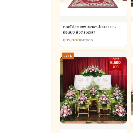
ดอกไม้งานศพ เขตพระโขนง BTS
อ่อนนุช ส่งตรงเวลา
฿35,000
฿47,000
-28%