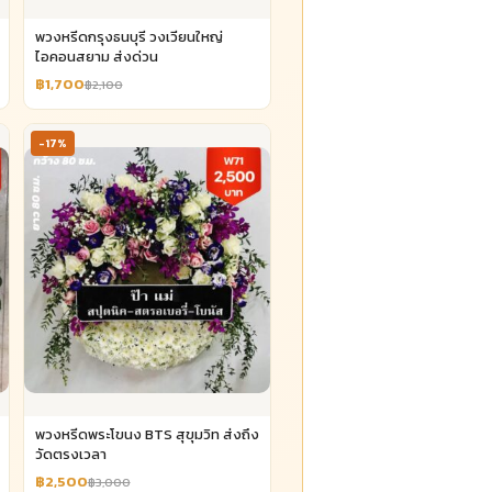
พวงหรีดกรุงธนบุรี วงเวียนใหญ่
ไอคอนสยาม ส่งด่วน
฿1,700
฿2,100
-17%
พวงหรีดพระโขนง BTS สุขุมวิท ส่งถึง
วัดตรงเวลา
฿2,500
฿3,000