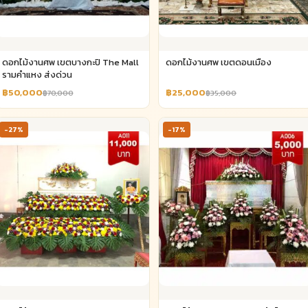
ดอกไม้งานศพ เขตบางกะปิ The Mall
ดอกไม้งานศพ เขตดอนเมือง
รามคำแหง ส่งด่วน
฿50,000
฿25,000
฿70,000
฿35,000
-27%
-17%