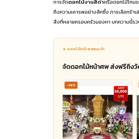
การจัด
ดอกไม้งานสีดํา
หรือดอกไม้โทนขา
ถึงความเคารพอย่างลึกซึ้ง การเลือกร้า
สิ่งที่หลายครอบครัวมองหา บทความนี้รวบรว
🌷 ดอกไม้หน้าศพแนะนำ
จัดดอกไม้หน้าศพ ส่งฟรีถึงวั
-26%