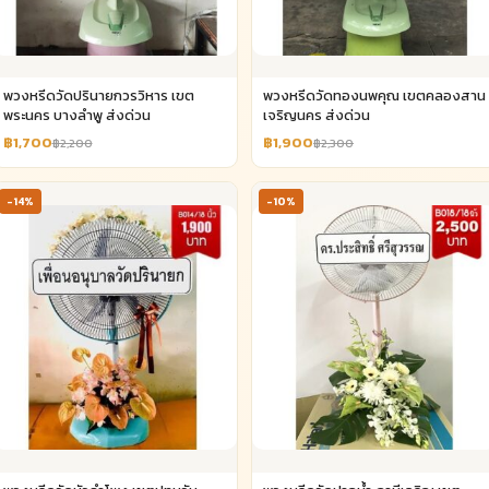
พวงหรีดวัดปรินายกวรวิหาร เขต
พวงหรีดวัดทองนพคุณ เขตคลองสาน
พระนคร บางลำพู ส่งด่วน
เจริญนคร ส่งด่วน
฿1,700
฿1,900
฿2,200
฿2,300
-14%
-10%