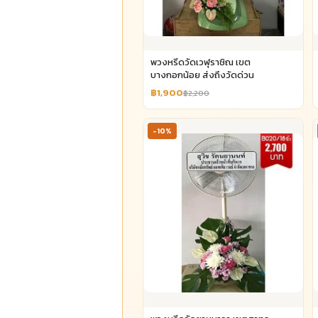
พวงหรีดวัดเวฬุราชิณ เขต
บางกอกน้อย ส่งถึงวัดด่วน
฿1,900
฿2,200
-10%