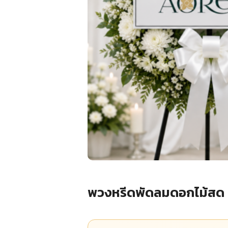
พวงหรีดพัดลมดอกไม้สด ม