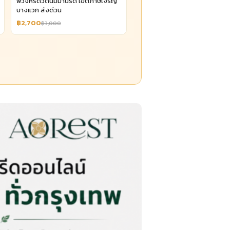
พวงหรีดวัดนิมมานรดี เขตภาษีเจริญ
บางแวก ส่งด่วน
฿2,700
฿3,000