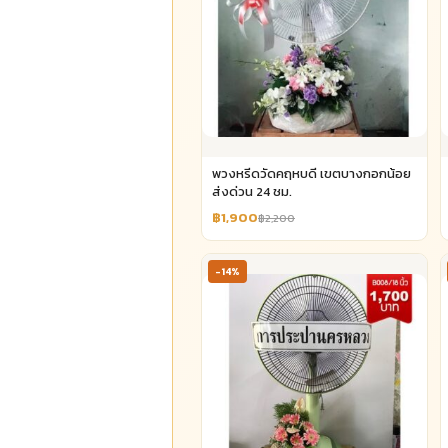
พวงหรีดวัดคฤหบดี เขตบางกอกน้อย
ส่งด่วน 24 ชม.
฿1,900
฿2,200
-14%