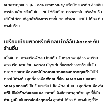
ธนาคารทุกแห่ง QR Code PromptPay หรือบัตรเครดิต ส่งสลิป
การโอนเข้ามายืนยันใน LINE ได้ทันที สามารถออกใบเสร็จสำหรับ
บริษัทได้ตามที่ลูกค้าต้องการ ทุกขั้นตอนทำผ่าน LINE ไม่ต้องเดิน
ทางไปร้าน
เปรียบเทียบพวงหรีดพัดลม ใกล้ฉัน Aorest กับ
ร้านอื่น
เมื่อค้นหา “พวงหรีดพัดลม ใกล้ฉัน” ในกรุงเทพ ผู้ส่งจะพบร้าน
พวงหรีดหลายร้าน Aorest มีจุดเด่นที่แตกต่างจากร้านอื่นใน
ตลาด จุดแรกคือ
ดอกไม้สดจากปากคลองตลาดทุกเช้า
ไม่ใช่
ดอกไม้ค้างคืน จุดที่สองคือ
พัดลมยี่ห้อ Hatari Mitsubishi
Sharp ของแท้
มีใบรับประกัน ไม่ใช่พัดลมโนเนม จุดที่สามคือ
ส่ง
ฟรีไม่มีค่าจัดส่งแอบแฝง
ราคาที่แจ้งคือราคาสุดท้าย จุดที่สี่คือ
ถ่ายรูปยืนยันการจัดส่งทุกครั้ง
ลูกค้าไม่ต้องเดินทางไปดูที่วัด