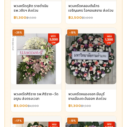
พวงหรีดดุสิต ราชดำเนิน
พวงหรีดคลองต้นไทร
รพ.วชิรฯ ส่งด่วน
เจริญนคร ไอคอนสยาม ส่งด่วน
฿1,300
฿2,500
฿1,500
฿3,000
-25%
-13%
พวงหรีดศิริราช รพ.ศิริราช–วัด
พวงหรีดหนองจอก มีนบุรี
อรุณ ส่งตรงเวลา
ชานเมืองตะวันออก ส่งด่วน
฿3,000
฿1,300
฿4,000
฿1,500
-17%
-13%