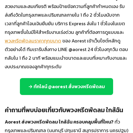
สวยงามและสมเกียรติ พร้อมป้ายข้อความที่ลูกค้ากำหนดเอง รับ
ส่งถึงวัดในกรุงเทพและปริมณฑลภายใน 1 ถึง 2 ชั่วโมงนับจาก
เวลาที่ลูกค้าโอนเงินยืนยัน บริการ Express ส่งใน 1 ชั่วโมงในเขต
กรุงเทพชั้นในมีให้สำหรับงานเร่งด่วน ลูกค้าที่ต้องการดูแบบและ
พวงหรีดพัดลมราคาทุกขนาด
ของ Aorest เข้าเว็บไซต์หลักดู
ตัวอย่างได้ ทีมเรารับสั่งทาง LINE @aorest 24 ชั่วโมงทุกวัน ตอบ
กลับใน 1 ถึง 2 นาที พร้อมแนะนำขนาดและแบบที่เหมาะกับงานและ
งบประมาณของลูกค้าทุกระดับ
→ ทักไลน์ @aorest สั่งพวงหรีดพัดลม
คำถามที่พบบ่อยเกี่ยวกับพวงหรีดพัดลม ใกล้ฉัน
Aorest ส่งพวงหรีดพัดลม ใกล้ฉัน ครอบคลุมพื้นที่ไหน?
ทั่ว
กรุงเทพและปริมณฑล (นนทบุรี ปทุมธานี สมุทรปราการ นครปฐม)