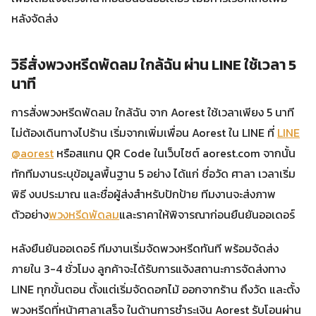
หลังจัดส่ง
วิธีสั่งพวงหรีดพัดลม ใกล้ฉัน ผ่าน LINE ใช้เวลา 5
นาที
การสั่งพวงหรีดพัดลม ใกล้ฉัน จาก Aorest ใช้เวลาเพียง 5 นาที
ไม่ต้องเดินทางไปร้าน เริ่มจากเพิ่มเพื่อน Aorest ใน LINE ที่
LINE
@aorest
หรือสแกน QR Code ในเว็บไซต์ aorest.com จากนั้น
ทักทีมงานระบุข้อมูลพื้นฐาน 5 อย่าง ได้แก่ ชื่อวัด ศาลา เวลาเริ่ม
พิธี งบประมาณ และชื่อผู้ส่งสำหรับปักป้าย ทีมงานจะส่งภาพ
ตัวอย่าง
พวงหรีดพัดลม
และราคาให้พิจารณาก่อนยืนยันออเดอร์
หลังยืนยันออเดอร์ ทีมงานเริ่มจัดพวงหรีดทันที พร้อมจัดส่ง
ภายใน 3-4 ชั่วโมง ลูกค้าจะได้รับการแจ้งสถานะการจัดส่งทาง
LINE ทุกขั้นตอน ตั้งแต่เริ่มจัดดอกไม้ ออกจากร้าน ถึงวัด และตั้ง
พวงหรีดที่หน้าศาลาเสร็จ ในด้านการชำระเงิน Aorest รับโอนผ่าน