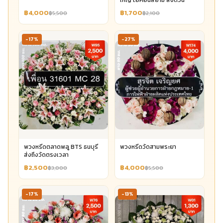
฿4,000
฿1,700
฿5,500
฿2,100
-17%
-27%
พวงหรีดตลาดพลู BTS ธนบุรี
พวงหรีดวัดสามพระยา
ส่งถึงวัดตรงเวลา
฿2,500
฿4,000
฿3,000
฿5,500
-17%
-13%