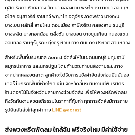
ดุสิต รัชดา ห้วยขวาง วัฒนา คลองเตย พระโขนง บางนา อ่อนนุช
อโศก อนุสาวรีย์ ราชเทวี พญาไท จตุจักร ลาดพร้าว บางกะปิ
บางเขน หลักสี่ สายไหม ดอนเมือง ภาษีเจริญ คลองสาน ธนบุรี
บางพลัด บางกอกน้อย ตลิ่งชัน บางบอน บางขุนเทียน หนองแขม
จอมทอง ราษฎร์บูรณะ ทุ่งครุ ห้วยขวาง ดินแดง ประเวศ สวนหลวง
สำหรับพื้นที่ปริมณฑล Aorest จัดส่งให้ในเขตนนทบุรี ปทุมธานี
สมุทรปราการ และนครปฐม โดยคำนวณค่าขนส่งตามระยะทาง
จากปากคลองตลาด ลูกค้าจะได้รับการแจ้งค่าจัดส่งก่อนยืนยันออ
เดอร์ ในกรณีพื้นที่ห่างไกล เช่น จังหวัดอื่นๆ ทีมงานมีพันธมิตร
ร้านดอกไม้ในจังหวัดปลายทางช่วยจัดส่ง เพื่อให้พวงหรีดพัดลม
ถึงวัดทันงานสวดอภิธรรมในราคาที่คุ้มค่า ทุกการจัดส่งมีการถ่าย
รูปยืนยันส่งให้ลูกค้าทาง
LINE @aorest
ส่งพวงหรีดพัดลม ใกล้ฉัน ฟรีจริงไหม มีค่าใช้จ่าย