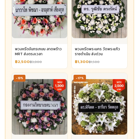
พวงหรีดจันทรเกษม ลาดพร้าว
พวงหรีดพระนคร วัดพระแก้ว
MRT ส่งตรงเวลา
ราชดำเนิน ส่งด่วน
฿2,500
฿1,300
฿3,000
฿1,500
-13%
-17%