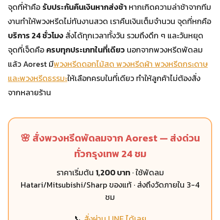
จุดที่ห้าคือ
รับประกันคืนเงินหากส่งช้า
หากเกิดความล่าช้าจากทีม
งานทำให้พวงหรีดไม่ทันงานสวด เราคืนเงินเต็มจำนวน จุดที่หกคือ
บริการ 24 ชั่วโมง
สั่งได้ทุกเวลาทั้งวัน รวมถึงดึก ๆ และวันหยุด
จุดที่เจ็ดคือ
ครบทุกประเภทในที่เดียว
นอกจากพวงหรีดพัดลม
แล้ว Aorest มี
พวงหรีดดอกไม้สด พวงหรีดผ้า พวงหรีดกระดาษ
และพวงหรีดธรรมะ
ให้เลือกครบในที่เดียว ทำให้ลูกค้าไม่ต้องสั่ง
จากหลายร้าน
🌸 สั่งพวงหรีดพัดลมจาก Aorest — ส่งด่วน
ทั่วกรุงเทพ 24 ชม
ราคาเริ่มต้น
1,200 บาท
· ใช้พัดลม
Hatari/Mitsubishi/Sharp ของแท้ · ส่งถึงวัดภายใน 3-4
ชม
📞
สั่งผ่าน LINE ได้เลย