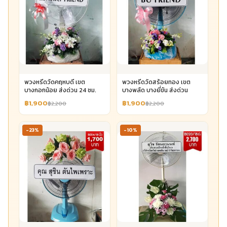
พวงหรีดวัดคฤหบดี เขต
พวงหรีดวัดสร้อยทอง เขต
บางกอกน้อย ส่งด่วน 24 ชม.
บางพลัด บางยี่ขัน ส่งด่วน
฿1,900
฿1,900
฿2,200
฿2,200
-23%
-10%