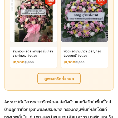
ร้านพวงหรีดสะพานสูง ร่มเกล้า
พวงหรีดยานนาวา เจริญกรุง
รามคำแหง ส่งด่วน
ช่องนนทรี ส่งด่วน
฿1,500
฿1,300
฿1,800
฿1,500
ดูพวงหรีดทั้งหมด
Aorest ให้บริการพวงหรีดพัดลมส่งถึงบ้านและถึงวัดในพื้นที่ใกล้
บ้านลูกค้าทั่วกรุงเทพและปริมณฑล ครอบคลุมพื้นที่หลักได้แก่
กรุงเทพชั้นใน เช่น พระนคร ป้อมปราบ สีลม สาทร บางรัก ปทุมวัน