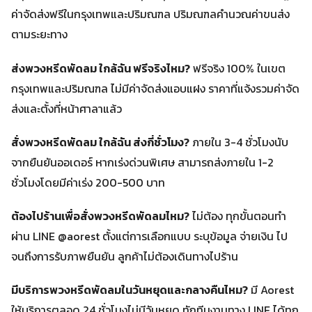
ค่าจัดส่งฟรีในกรุงเทพและปริมณฑล ปริมณฑลคำนวณค่าขนส่ง
ตามระยะทาง
ส่งพวงหรีดพัดลม ใกล้ฉัน ฟรีจริงไหม?
ฟรีจริง 100% ในเขต
กรุงเทพและปริมณฑล ไม่มีค่าจัดส่งแอบแฝง ราคาที่แจ้งรวมค่าจัด
ส่งและตั้งที่หน้าศาลาแล้ว
สั่งพวงหรีดพัดลม ใกล้ฉัน ส่งกี่ชั่วโมง?
ภายใน 3-4 ชั่วโมงนับ
จากยืนยันออเดอร์ หากเร่งด่วนพิเศษ สามารถส่งภายใน 1-2
ชั่วโมงโดยมีค่าเร่ง 200-500 บาท
ต้องไปร้านเพื่อสั่งพวงหรีดพัดลมไหม?
ไม่ต้อง ทุกขั้นตอนทำ
ผ่าน LINE @aorest ตั้งแต่การเลือกแบบ ระบุข้อมูล จ่ายเงิน ไป
จนถึงการรับภาพยืนยัน ลูกค้าไม่ต้องเดินทางไปร้าน
มีบริการพวงหรีดพัดลมในวันหยุดและกลางคืนไหม?
มี Aorest
ให้บริการตลอด 24 ชั่วโมงไม่มีวันหยุด ทักทีมงานทาง LINE ได้ทุก