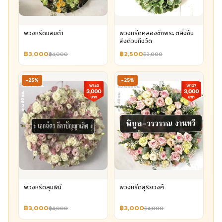
พวงหรีดแสมดำ
พวงหรีดคลองชักพระ ตลิ่งชัน
ส่งด่วนถึงวัด
฿3,000
฿2,500
฿4,000
฿3,000
-25%
-25%
พวงหรีดลุมพินี
พวงหรีดสุริยวงศ์
฿3,000
฿3,000
฿4,000
฿4,000