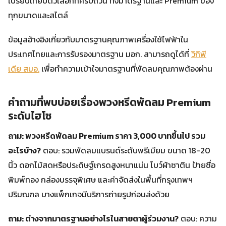
เปรียบเทียบตัวเลือกที่ครบถ้วน ทั้งมาตรฐานและ Premium ของ
ทุกขนาดและสไตล์
ข้อมูลอ้างอิงเกี่ยวกับมาตรฐานคุณภาพเครื่องใช้ไฟฟ้าใน
ประเทศไทยและการรับรองมาตรฐาน มอก. สามารถดูได้ที่
วิกิพี
เดีย สมอ.
เพื่อทำความเข้าใจมาตรฐานที่พัดลมคุณภาพต้องผ่าน
คำถามที่พบบ่อยเรื่องพวงหรีดพัดลม Premium
ระดับไฮโซ
ถาม: พวงหรีดพัดลม Premium ราคา 3,000 บาทขึ้นไป รวม
อะไรบ้าง?
ตอบ: รวมพัดลมแบรนด์ระดับพรีเมียม ขนาด 18-20
นิ้ว ดอกไม้สดหรือประดิษฐ์เกรดสูงหนาแน่น โบว์ผ้าซาติน ป้ายชื่อ
พิมพ์ทอง กล่องบรรจุพิเศษ และค่าจัดส่งในพื้นที่กรุงเทพฯ
ปริมณฑล บางแพ็กเกจมีบริการถ่ายรูปก่อนส่งด้วย
ถาม: ต่างจากมาตรฐานอย่างไรในสายตาผู้ร่วมงาน?
ตอบ: ความ