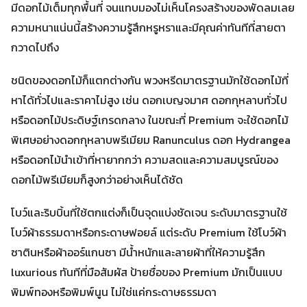
มีดอกไม้เต็มทุกพื้นที่ จนแทบมองไม่เห็นโครงสร้างของพัดลมเลย
ความหนาแน่นนี้สร้างความรู้สึกหรูหราและมีคุณค่าทันทีที่สายตา
กวาดไปถึง
ชนิดของดอกไม้ก็แตกต่างกัน พวงหรีดมาตรฐานมักใช้ดอกไม้ที่
หาได้ทั่วไปและราคาไม่สูง เช่น ดอกเบญจมาศ ดอกกุหลาบทั่วไป
หรือดอกไม้ประดิษฐ์เกรดกลาง ในขณะที่ Premium จะใช้ดอกไม้
พิเศษอย่างดอกกุหลาบพรีเมียม Ranunculus ดอก Hydrangea
หรือดอกไม้นำเข้าที่หายากกว่า ความสดและความสมบูรณ์ของ
ดอกไม้พรีเมียมก็สูงกว่าอย่างเห็นได้ชัด
โบว์และริบบิ้นที่ใช้ตกแต่งก็เป็นจุดแบ่งชัดเจน ระดับมาตรฐานใช้
โบว์ผ้าธรรมดาหรือกระดาษฟอยล์ แต่ระดับ Premium ใช้โบว์ผ้า
ซาตินหรือผ้าออร์แกนซา มีน้ำหนักและลายผ้าที่ให้ความรู้สึก
luxurious ทันทีที่มือสัมผัส ป้ายชื่อของ Premium มักเป็นแบบ
พิมพ์ทองหรือพิมพ์นูน ไม่ใช่แค่กระดาษธรรมดา