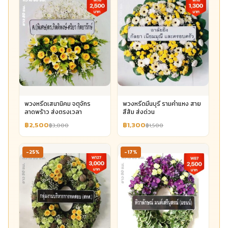
พวงหรีดเสนานิคม จตุจักร
พวงหรีดมีนบุรี รามคำแหง สาย
ลาดพร้าว ส่งตรงเวลา
สีส้ม ส่งด่วน
฿2,500
฿1,300
฿3,000
฿1,500
-25%
-17%