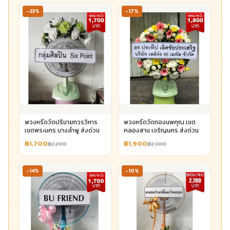
-23%
-17%
พวงหรีดวัดปรินายกวรวิหาร
พวงหรีดวัดทองนพคุณ เขต
เขตพระนคร บางลำพู ส่งด่วน
คลองสาน เจริญนคร ส่งด่วน
฿1,700
฿1,900
฿2,200
฿2,300
-14%
-10%