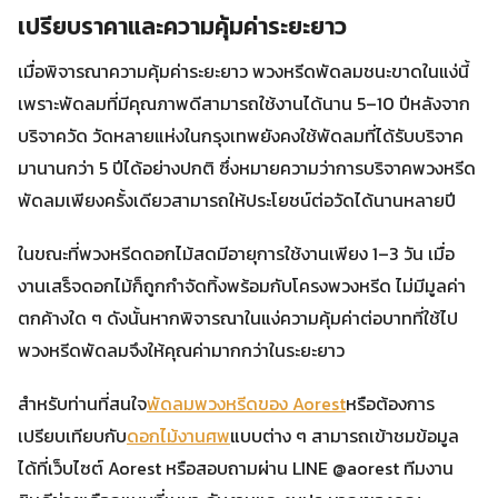
เปรียบราคาและความคุ้มค่าระยะยาว
เมื่อพิจารณาความคุ้มค่าระยะยาว พวงหรีดพัดลมชนะขาดในแง่นี้
เพราะพัดลมที่มีคุณภาพดีสามารถใช้งานได้นาน 5–10 ปีหลังจาก
บริจาควัด วัดหลายแห่งในกรุงเทพยังคงใช้พัดลมที่ได้รับบริจาค
มานานกว่า 5 ปีได้อย่างปกติ ซึ่งหมายความว่าการบริจาคพวงหรีด
พัดลมเพียงครั้งเดียวสามารถให้ประโยชน์ต่อวัดได้นานหลายปี
ในขณะที่พวงหรีดดอกไม้สดมีอายุการใช้งานเพียง 1–3 วัน เมื่อ
งานเสร็จดอกไม้ก็ถูกกำจัดทิ้งพร้อมกับโครงพวงหรีด ไม่มีมูลค่า
ตกค้างใด ๆ ดังนั้นหากพิจารณาในแง่ความคุ้มค่าต่อบาทที่ใช้ไป
พวงหรีดพัดลมจึงให้คุณค่ามากกว่าในระยะยาว
สำหรับท่านที่สนใจ
พัดลมพวงหรีดของ Aorest
หรือต้องการ
เปรียบเทียบกับ
ดอกไม้งานศพ
แบบต่าง ๆ สามารถเข้าชมข้อมูล
ได้ที่เว็บไซต์ Aorest หรือสอบถามผ่าน LINE @aorest ทีมงาน