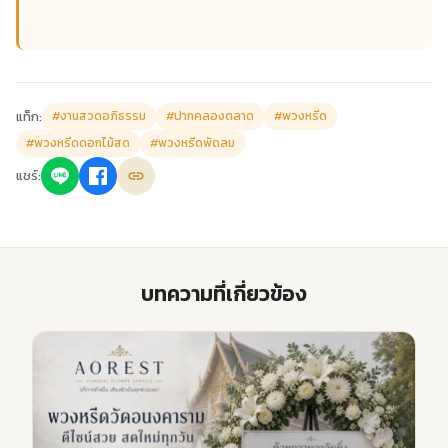
แท็ก:
#งานสวดอภิธรรม
#ปากคลองตลาด
#พวงหรีด
#พวงหรีดดอกไม้สด
#พวงหรีดพัดลม
แชร์:
บทความที่เกี่ยวข้อง