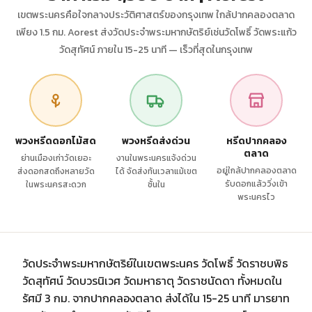
เขตพระนครคือใจกลางประวัติศาสตร์ของกรุงเทพ ใกล้ปากคลองตลาด
เพียง 1.5 กม. Aorest ส่งวัดประจำพระมหากษัตริย์เช่นวัดโพธิ์ วัดพระแก้ว
วัดสุทัศน์ ภายใน 15-25 นาที — เร็วที่สุดในกรุงเทพ
พวงหรีดดอกไม้สด
พวงหรีดส่งด่วน
หรีดปากคลอง
ตลาด
ย่านเมืองเก่าวัดเยอะ
งานในพระนครแจ้งด่วน
อยู่ใกล้ปากคลองตลาด
ส่งดอกสดถึงหลายวัด
ได้ จัดส่งทันเวลาแม้เขต
รับดอกแล้ววิ่งเข้า
ในพระนครสะดวก
ชั้นใน
พระนครไว
วัดประจำพระมหากษัตริย์ในเขตพระนคร วัดโพธิ์ วัดราชบพิธ
วัดสุทัศน์ วัดบวรนิเวศ วัดมหาธาตุ วัดราชนัดดา ทั้งหมดใน
รัศมี 3 กม. จากปากคลองตลาด ส่งได้ใน 15-25 นาที มารยาท