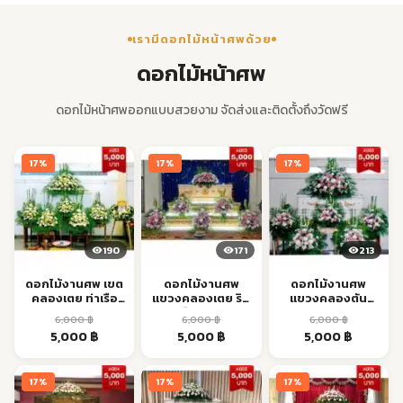
เรามีดอกไม้หน้าศพด้วย
ดอกไม้หน้าศพ
ดอกไม้หน้าศพออกแบบสวยงาม จัดส่งและติดตั้งถึงวัดฟรี
17%
17%
17%
190
171
213
ดอกไม้งานศพ เขต
ดอกไม้งานศพ
ดอกไม้งานศพ
คลองเตย ท่าเรือ
แขวงคลองเตย ริม
แขวงคลองตัน
MRT ส่งตรงเวลา
ท่าเรือ ส่งด่วน
พระโขนง BTS ส่ง
6,000
฿
6,000
฿
6,000
฿
ด่วน
Original
Current
Original
Current
Original
Current
5,000
฿
5,000
฿
5,000
฿
price
price
price
price
price
price
was:
is:
was:
is:
was:
is:
17%
17%
17%
6,000 ฿.
5,000 ฿.
6,000 ฿.
5,000 ฿.
6,000 ฿.
5,000 ฿.