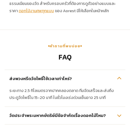
ธรรมเนียมของวัด สำหรับครอบครัวที่ต้องการดูตัวอย่างแบบและ
ราคา
ดอกไม้งานศพทุกแบบ
ของ Aorest มีให้เลือกในหน้าหลัก
คำถามที่พบบ่อย
FAQ
ส่งพวงหรีดวัดโพธิ์ใช้เวลาเท่าไหร่?
ระยะทาง 2.5 กิโลเมตรจากปากคลองตลาด ทีมจัดเสร็จและส่งถึง
ประตูวัดโพธิ์ใน 15-20 นาที ในชั่วโมงเร่งด่วนเย็นอาจ 25 นาที
วัดประจำพระมหากษัตริย์มีข้อจำกัดเรื่องดอกไม้ไหม?