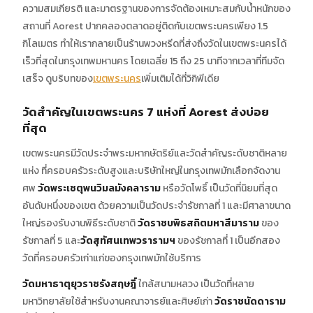
ความสมเกียรติ และมาตรฐานของการจัดต้องเหมาะสมกับน้ำหนักของ
สถานที่ Aorest ปากคลองตลาดอยู่ติดกับเขตพระนครเพียง 1.5
กิโลเมตร ทำให้เรากลายเป็นร้านพวงหรีดที่ส่งถึงวัดในเขตพระนครได้
เร็วที่สุดในกรุงเทพมหานคร โดยเฉลี่ย 15 ถึง 25 นาทีจากเวลาที่ทีมจัด
เสร็จ ดูบริบทของ
เขตพระนคร
เพิ่มเติมได้ที่วิกิพีเดีย
วัดสำคัญในเขตพระนคร 7 แห่งที่ Aorest ส่งบ่อย
ที่สุด
เขตพระนครมีวัดประจำพระมหากษัตริย์และวัดสำคัญระดับชาติหลาย
แห่ง ที่ครอบครัวระดับสูงและบริษัทใหญ่ในกรุงเทพมักเลือกจัดงาน
ศพ
วัดพระเชตุพนวิมลมังคลาราม
หรือวัดโพธิ์ เป็นวัดที่นิยมที่สุด
อันดับหนึ่งของเขต ด้วยความเป็นวัดประจำรัชกาลที่ 1 และมีศาลาขนาด
ใหญ่รองรับงานพิธีระดับชาติ
วัดราชบพิธสถิตมหาสีมาราม
ของ
รัชกาลที่ 5 และ
วัดสุทัศนเทพวรารามฯ
ของรัชกาลที่ 1 เป็นอีกสอง
วัดที่ครอบครัวเก่าแก่ของกรุงเทพมักใช้บริการ
วัดมหาธาตุยุวราชรังสฤษฎิ์
ใกล้สนามหลวง เป็นวัดที่หลาย
มหาวิทยาลัยใช้สำหรับงานคณาจารย์และศิษย์เก่า
วัดราชนัดดาราม