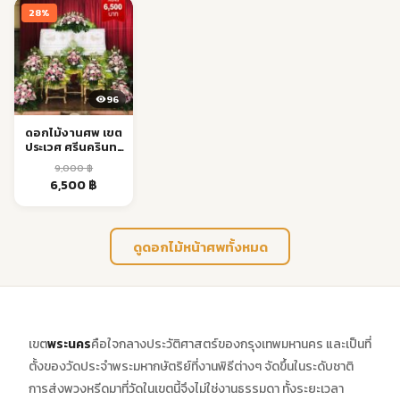
28%
8,500 ฿.
6,000 ฿.
8,500 ฿.
6,000 ฿.
96
ดอกไม้งานศพ เขต
ประเวศ ศรีนครินทร์
ส่งด่วน 24 ชม.
9,000
฿
Original
Current
6,500
฿
price
price
was:
is:
9,000 ฿.
6,500 ฿.
ดูดอกไม้หน้าศพทั้งหมด
เขต
พระนคร
คือใจกลางประวัติศาสตร์ของกรุงเทพมหานคร และเป็นที่
ตั้งของวัดประจำพระมหากษัตริย์ที่งานพิธีต่างๆ จัดขึ้นในระดับชาติ
การส่งพวงหรีดมาที่วัดในเขตนี้จึงไม่ใช่งานธรรมดา ทั้งระยะเวลา