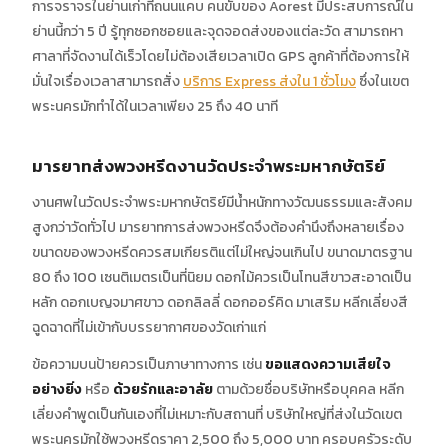
การจราจรในย่านเก่าที่ถนนแคบ คนขับของ Aorest มีประสบการณ์ใน
ย่านนี้กว่า 5 ปี รู้ทุกซอกซอยและจุดจอดส่งของแต่ละวัด สามารถหา
ศาลาที่จัดงานได้เร็วโดยไม่ต้องเสียเวลาเปิด GPS ลูกค้าที่ต้องการให้
มั่นใจเรื่องเวลาสามารถสั่ง
บริการ Express ส่งใน 1 ชั่วโมง
ซึ่งในเขต
พระนครมักทำได้ในเวลาเพียง 25 ถึง 40 นาที
มารยาทส่งพวงหรีดงานวัดประจำพระมหากษัตริย์
งานศพในวัดประจำพระมหากษัตริย์มีน้ำหนักทางวัฒนธรรมและสังคม
สูงกว่าวัดทั่วไป มารยาทการส่งพวงหรีดจึงต้องคำนึงถึงหลายเรื่อง
ขนาดของพวงหรีดควรสมเกียรติแต่ไม่ใหญ่จนเกินไป ขนาดมาตรฐาน
80 ถึง 100 เซนติเมตรเป็นที่นิยม ดอกไม้ควรเป็นโทนสีขาวสะอาดเป็น
หลัก ดอกเบญจมาศขาว ดอกลิลลี่ ดอกออร์คิด มาเสริม หลีกเลี่ยงสี
ฉูดฉาดที่ไม่เข้ากับบรรยากาศของวัดเก่าแก่
ข้อความบนป้ายควรเป็นภาษาทางการ เช่น
ขอแสดงความเสียใจ
อย่างยิ่ง
หรือ
ด้วยรักและอาลัย
ตามด้วยชื่อบริษัทหรือบุคคล หลีก
เลี่ยงคำพูดเป็นกันเองที่ไม่เหมาะกับสถานที่ บริษัทใหญ่ที่ส่งในวัดเขต
พระนครมักใช้พวงหรีดราคา 2,500 ถึง 5,000 บาท ครอบครัวระดับ