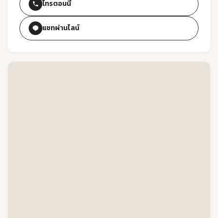
โทรตอนนี้
แชทผ่านไลน์