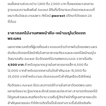
ชนชั้นกลางส่งระหว่าง 1,300 ถึง 2,500 บาท ทั้งหมดเหมาะสมตาม
ฐานะและความสัมพันธ์ Aorest มีทีมที่ปรึกษาแนะนำขนาดและแบบที่
เหมาะกับวัดและงานเฉพาะ ทักไลน์
@aorest
ปรึกษาได้ตลอด 24
ชั่วโมง
ราคาดอกไม้งานศพหน้าหีบ-หน้าเมรุในวัดเขต
พระนคร
นอกจากพวงหรีดที่ผู้มาเยี่ยมส่ง ครอบครัวเจ้าภาพในวัดเขตพระนคร
ยังต้องจัดดอกไม้หน้าหีบในศาลาสวดอภิธรรมและดอกไม้หน้าเมรุใน
วันฌาปนกิจ Aorest รับจัดดอกไม้งานศพครบวงจร ราคาเริ่มต้น
4,500 บาท
สำหรับชุดมาตรฐานในศาลาขนาดเล็ก 6,500 ถึง
12,000 บาทสำหรับขนาดกลางในวัดสำคัญ และ 15,000 ถึง
25,000 บาทสำหรับงานระดับครอบครัวสำคัญหรือบริษัทใหญ่
ทีมจัดของ Aorest มีประสบการณ์ทำงานในศาลาวัดเขตพระนคร
หลายร้อยงาน รู้ขนาดและสัดส่วนของแต่ละศาลา สามารถจัดดอกไม้
ให้ดูสมส่วนและสมเกียรติงาน รวมถึงรู้จักเจ้าหน้าที่ดูแลศาลาของวัด
สำคัญหลายแห่ง ทำให้การติดตั้งเป็นไปอย่างราบรื่นไม่ขัดเขินกับ