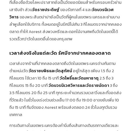
ที่เลื่องชื่อด้วยโลหะปราสาทยังเป็นวัดยอดนิยมสำหรับครอบครัวย่าน
เสาชิงช้า ส่วน
วัดราชประดิษฐ์
ของรัชกาลที่ 4 และ
วัดบวรนิเวศ
วิหาร
ของพระสันตปาปายังเป็นวัดที่ผู้คนในเขตพระนครและย่านบาง
ลำพูเลือกใช้บริการ ทั้งหมดอยู่ในรัศมีไม่เกิน 3 กิโลเมตรจากปากคลอง
ตลาด ทำให้ Aorest ส่งพวงหรีดและดอกไม้งานศพถึงวัดในเขตนี้ได้
รวดเร็วกว่าวัดในเขตอื่นใดของกรุงเทพ
เวลาส่งจริงในแต่ละวัด รัศมีจากปากคลองตลาด
เวลาส่งจากร้านที่ปากคลองตลาดถึงวัดในเขตพระนครต่างกันตาม
ตำแหน่งวัด
วัดราชบพิธและวัดสุทัศน์
อยู่ใกล้สุด เพียง 1.5 ถึง 2
กิโลเมตร ใช้เวลา 10 ถึง 15 นาที
วัดโพธิ์และวัดมหาธาตุ
2.5 ถึง 3
กิโลเมตร 15 ถึง 20 นาที
วัดบวรนิเวศวิหารและวัดราชนัดดา
3 ถึง
3.5 กิโลเมตร 20 ถึง 25 นาที ทุกระยะคำนวณรวมเวลาวิ่งและที่จอดส่ง
ที่วัดแล้ว ในชั่วโมงเร่งด่วนช่วงเย็น 17:00 ถึง 19:00 อาจขยับเพิ่ม 10
ถึง 15 นาที ทีมจัดของ Aorest พร้อมส่งตลอด 24 ชั่วโมงทุกวันรวม
เทศกาล
การเดินทางในเขตพระนครต้องคำนึงถึงเส้นทางเดินรถทางเดียวและ