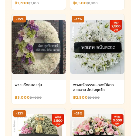
฿1,700
฿1,500
฿2,100
฿1,800
-25%
-17%
พวงหรีดคลองกุ่ม
พวงหรีดธรรมะ ดอกไม้ขาว
สวยงาม จัดส่งทุกวัด
฿3,000
฿2,500
฿4,000
฿3,000
-22%
-25%