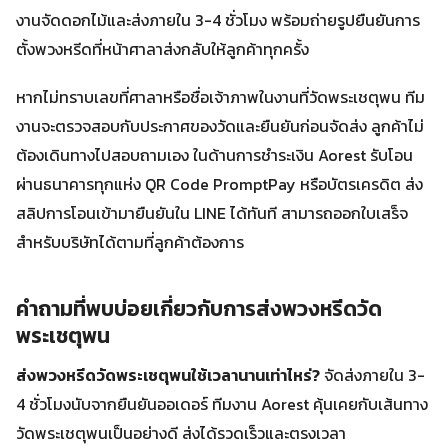
งานจัดดอกไม้และส่งภายใน 3-4 ชั่วโมง พร้อมถ่ายรูปยืนยันการ
ตั้งพวงหรีดที่หน้าศาลาส่งกลับให้ลูกค้าทุกครั้ง
หากไม่ทราบเลขที่ศาลาหรือชื่อเจ้าภาพในงานที่วัดพระเชตุพน ทีม
งานจะตรวจสอบกับประกาศของวัดและยืนยันก่อนจัดส่ง ลูกค้าไม่
ต้องเดินทางไปสอบถามเอง ในด้านการชำระเงิน Aorest รับโอน
ผ่านธนาคารทุกแห่ง QR Code PromptPay หรือบัตรเครดิต ส่ง
สลิปการโอนเข้ามายืนยันใน LINE ได้ทันที สามารถออกใบเสร็จ
สำหรับบริษัทได้ตามที่ลูกค้าต้องการ
คำถามที่พบบ่อยเกี่ยวกับการส่งพวงหรีดวัด
พระเชตุพน
ส่งพวงหรีดวัดพระเชตุพนใช้เวลานานเท่าไหร่?
จัดส่งภายใน 3-
4 ชั่วโมงนับจากยืนยันออเดอร์ ทีมงาน Aorest คุ้นเคยกับเส้นทาง
วัดพระเชตุพนเป็นอย่างดี ส่งได้รวดเร็วและตรงเวลา