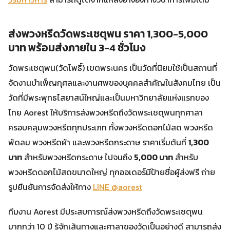
ส่งพวงหรีดวัดพระเชตุพน ราคา 1,300-5,000
บาท พร้อมส่งภายใน 3-4 ชั่วโมง
วัดพระเชตุพน(วัดโพธิ์) เขตพระนคร เป็นวัดที่นิยมใช้เป็นสถานที่
จัดงานบำเพ็ญกุศลและงานศพของบุคคลสำคัญในสังคมไทย เป็น
วัดที่มีพระพุทธไสยาสน์ใหญ่และเป็นมหาวิทยาลัยแห่งแรกของ
ไทย Aorest ให้บริการส่งพวงหรีดถึงวัดพระเชตุพนทุกศาลา
ครอบคลุมพวงหรีดทุกประเภท ทั้งพวงหรีดดอกไม้สด พวงหรีด
พัดลม พวงหรีดผ้า และพวงหรีดกระดาษ ราคาเริ่มต้นที่
1,300
บาท
สำหรับพวงหรีดกระดาษ ไปจนถึง
5,000 บาท
สำหรับ
พวงหรีดดอกไม้สดขนาดใหญ่ ทุกออเดอร์มีป้ายชื่อผู้ส่งฟรี ถ่าย
รูปยืนยันการจัดส่งให้ทาง
LINE @aorest
ทีมงาน Aorest มีประสบการณ์ส่งพวงหรีดถึงวัดพระเชตุพน
มากกว่า 10 ปี รู้จักเส้นทางและศาลาของวัดเป็นอย่างดี สามารถส่ง