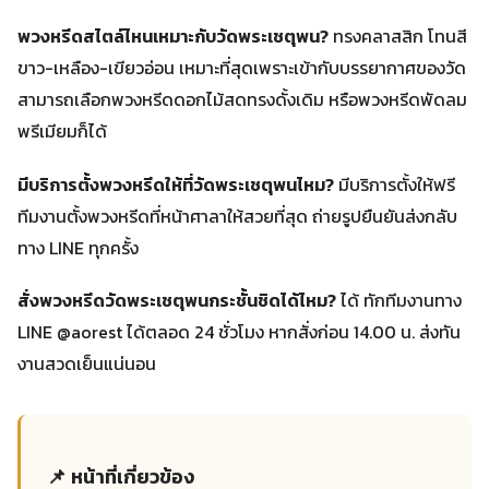
พวงหรีดสไตล์ไหนเหมาะกับวัดพระเชตุพน?
ทรงคลาสสิก โทนสี
ขาว-เหลือง-เขียวอ่อน เหมาะที่สุดเพราะเข้ากับบรรยากาศของวัด
สามารถเลือกพวงหรีดดอกไม้สดทรงดั้งเดิม หรือพวงหรีดพัดลม
พรีเมียมก็ได้
มีบริการตั้งพวงหรีดให้ที่วัดพระเชตุพนไหม?
มีบริการตั้งให้ฟรี
ทีมงานตั้งพวงหรีดที่หน้าศาลาให้สวยที่สุด ถ่ายรูปยืนยันส่งกลับ
ทาง LINE ทุกครั้ง
สั่งพวงหรีดวัดพระเชตุพนกระชั้นชิดได้ไหม?
ได้ ทักทีมงานทาง
LINE @aorest ได้ตลอด 24 ชั่วโมง หากสั่งก่อน 14.00 น. ส่งทัน
งานสวดเย็นแน่นอน
📌 หน้าที่เกี่ยวข้อง