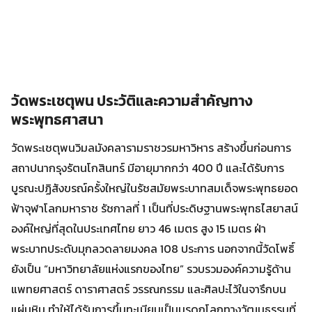
วัดพระเชตุพน ประวัติและความสำคัญทาง
พระพุทธศาสนา
วัดพระเชตุพนวิมลมังคลารามราชวรมหาวิหาร สร้างขึ้นก่อนการ
สถาปนากรุงรัตนโกสินทร์ มีอายุมากกว่า 400 ปี และได้รับการ
บูรณะปฏิสังขรณ์ครั้งใหญ่ในรัชสมัยพระบาทสมเด็จพระพุทธยอด
ฟ้าจุฬาโลกมหาราช รัชกาลที่ 1 เป็นที่ประดิษฐานพระพุทธไสยาสน์
องค์ใหญ่ที่สุดในประเทศไทย ยาว 46 เมตร สูง 15 เมตร ฝ่า
พระบาทประดับมุกลวดลายมงคล 108 ประการ นอกจากนี้วัดโพธิ์
ยังเป็น “มหาวิทยาลัยแห่งแรกของไทย” รวบรวมองค์ความรู้ด้าน
แพทยศาสตร์ ดาราศาสตร์ วรรณกรรม และศิลปะไว้ในจารึกบน
แผ่นหิน ทำให้ได้รับการขึ้นทะเบียนเป็นมรดกโลกทางวัฒนธรรมที่