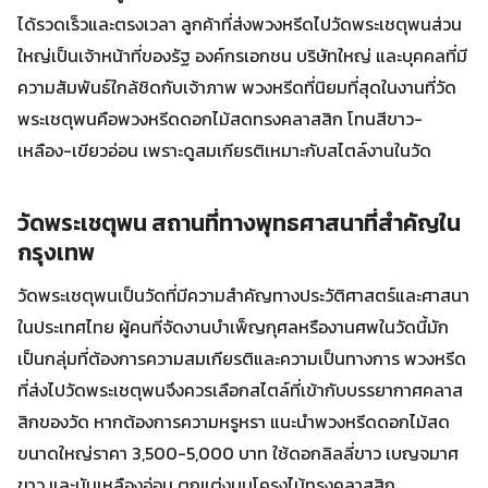
ได้รวดเร็วและตรงเวลา ลูกค้าที่ส่งพวงหรีดไปวัดพระเชตุพนส่วน
ใหญ่เป็นเจ้าหน้าที่ของรัฐ องค์กรเอกชน บริษัทใหญ่ และบุคคลที่มี
ความสัมพันธ์ใกล้ชิดกับเจ้าภาพ พวงหรีดที่นิยมที่สุดในงานที่วัด
พระเชตุพนคือพวงหรีดดอกไม้สดทรงคลาสสิก โทนสีขาว-
เหลือง-เขียวอ่อน เพราะดูสมเกียรติเหมาะกับสไตล์งานในวัด
วัดพระเชตุพน สถานที่ทางพุทธศาสนาที่สำคัญใน
กรุงเทพ
วัดพระเชตุพนเป็นวัดที่มีความสำคัญทางประวัติศาสตร์และศาสนา
ในประเทศไทย ผู้คนที่จัดงานบำเพ็ญกุศลหรืองานศพในวัดนี้มัก
เป็นกลุ่มที่ต้องการความสมเกียรติและความเป็นทางการ พวงหรีด
ที่ส่งไปวัดพระเชตุพนจึงควรเลือกสไตล์ที่เข้ากับบรรยากาศคลาส
สิกของวัด หากต้องการความหรูหรา แนะนำพวงหรีดดอกไม้สด
ขนาดใหญ่ราคา 3,500-5,000 บาท ใช้ดอกลิลลี่ขาว เบญจมาศ
ขาว และมัมเหลืองอ่อน ตกแต่งบนโครงไม้ทรงคลาสสิก