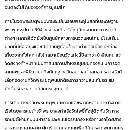
จับต้องไม่ได้ขององค์การยูเนสโก
ภายในวัดพระเชตุพนมีพระระเบียงรอบพระอุโบสถที่ประดิษฐาน
พระพุทธรูปกว่า 394 องค์ และมีเจดีย์หมู่ที่งดงามตระการตาสี
ต่างๆ หลากสี วัดยังเป็นศูนย์กลางการนวดแผนไทย มีโรงเรียน
นวดที่มีชื่อเสียงและเปิดสอนผู้ที่สนใจมาอย่างต่อเนื่อง นักท่อง
เที่ยวจากทั่วโลกหลั่งไหลมาเยือนวัดแห่งนี้ปีละกว่า 8 ล้านคน แต่
วัดยังคงทำหน้าที่เป็นศาสนสถานสำหรับชุมชนท้องถิ่น มีการจัด
งานศพและพิธีฌาปนกิจที่เมรุของวัดอย่างสม่ำเสมอ ครอบครัวที่
เลือกจัดงานที่วัดพระเชตุพนมักต้องการความสมเกียรติ สม
ศักดิ์ศรีของสถานที่อันทรงคุณค่านี้
การเดินทางมาวัดพระเชตุพนสะดวกและหลากหลายทาง ทั้งทาง
เรือโดยสารแม่น้ำเจ้าพระยาลงท่าเรือวัดโพธิ์ที่อยู่ติดกับวัด ทาง
รถยนต์ผ่านถนนมหาราชและถนนเจริญกรุง หรือทางรถโดยสาร
สาธารณะหลายสาย ผู้มาร่วมงานจากทุกพื้นที่ในกรุงเทพมหานคร