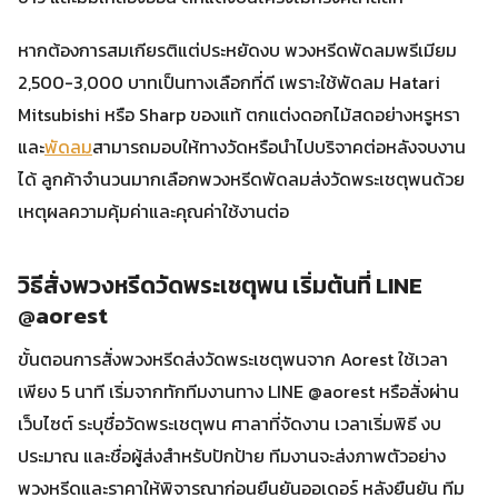
หากต้องการสมเกียรติแต่ประหยัดงบ พวงหรีดพัดลมพรีเมียม
2,500-3,000 บาทเป็นทางเลือกที่ดี เพราะใช้พัดลม Hatari
Mitsubishi หรือ Sharp ของแท้ ตกแต่งดอกไม้สดอย่างหรูหรา
และ
พัดลม
สามารถมอบให้ทางวัดหรือนำไปบริจาคต่อหลังจบงาน
ได้ ลูกค้าจำนวนมากเลือกพวงหรีดพัดลมส่งวัดพระเชตุพนด้วย
เหตุผลความคุ้มค่าและคุณค่าใช้งานต่อ
วิธีสั่งพวงหรีดวัดพระเชตุพน เริ่มต้นที่ LINE
@aorest
ขั้นตอนการสั่งพวงหรีดส่งวัดพระเชตุพนจาก Aorest ใช้เวลา
เพียง 5 นาที เริ่มจากทักทีมงานทาง LINE @aorest หรือสั่งผ่าน
เว็บไซต์ ระบุชื่อวัดพระเชตุพน ศาลาที่จัดงาน เวลาเริ่มพิธี งบ
ประมาณ และชื่อผู้ส่งสำหรับปักป้าย ทีมงานจะส่งภาพตัวอย่าง
พวงหรีดและราคาให้พิจารณาก่อนยืนยันออเดอร์ หลังยืนยัน ทีม