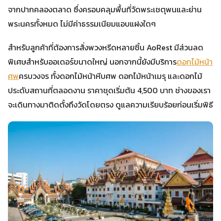
จากปากคลองตลาด ซึ่งครอบคลุมพื้นที่วัดพระเชตุพนและย่าน
พระนครทั้งหมด ไม่มีค่าธรรมเนียมแอบแฝงใดๆ
สำหรับลูกค้าที่ต้องการสั่งพวงหรีดหลายชิ้น AoRest มีส่วนลด
พิเศษสำหรับออเดอร์ขนาดใหญ่ นอกจากนี้ยังมีบริการ
ดอกไม้หน้า
ศพ
ครบวงจร ทั้งดอกไม้หน้าหีบศพ ดอกไม้หน้าเมรุ และดอกไม้
ประดับสถานที่ตลอดงาน ราคาชุดเริ่มต้น 4,500 บาท ช่างของเรา
จะเดินทางมาติดตั้งถึงวัดโดยตรง ดูแลความเรียบร้อยก่อนเริ่มพิธี