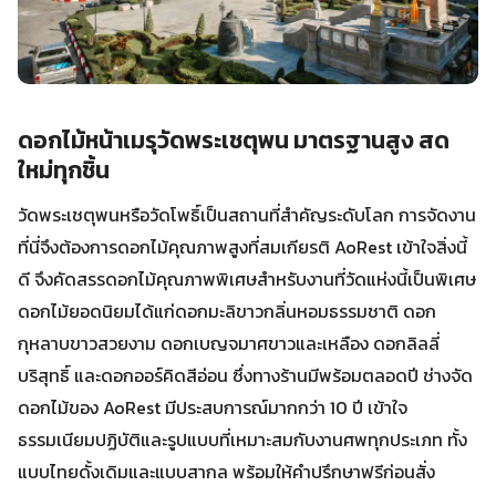
ดอกไม้หน้าเมรุวัดพระเชตุพน มาตรฐานสูง สด
ใหม่ทุกชิ้น
วัดพระเชตุพนหรือวัดโพธิ์เป็นสถานที่สำคัญระดับโลก การจัดงาน
ที่นี่จึงต้องการดอกไม้คุณภาพสูงที่สมเกียรติ AoRest เข้าใจสิ่งนี้
ดี จึงคัดสรรดอกไม้คุณภาพพิเศษสำหรับงานที่วัดแห่งนี้เป็นพิเศษ
ดอกไม้ยอดนิยมได้แก่ดอกมะลิขาวกลิ่นหอมธรรมชาติ ดอก
กุหลาบขาวสวยงาม ดอกเบญจมาศขาวและเหลือง ดอกลิลลี่
บริสุทธิ์ และดอกออร์คิดสีอ่อน ซึ่งทางร้านมีพร้อมตลอดปี ช่างจัด
ดอกไม้ของ AoRest มีประสบการณ์มากกว่า 10 ปี เข้าใจ
ธรรมเนียมปฏิบัติและรูปแบบที่เหมาะสมกับงานศพทุกประเภท ทั้ง
แบบไทยดั้งเดิมและแบบสากล พร้อมให้คำปรึกษาฟรีก่อนสั่ง