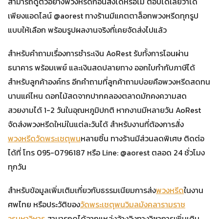
สามารถดูตัวอย่างพวงหรีดก่อนสั่งได้หรือไม่ ตอบได้เลยว่าได้
เพียงแอดไลน์ @aorest ทางร้านมีแคตตาล็อกพวงหรีดทุกรูป
แบบให้เลือก พร้อมรูปผลงานจริงที่เคยจัดส่งไปแล้ว
สำหรับคำถามเรื่องการชำระเงิน AoRest รับทั้งการโอนผ่าน
ธนาคาร พร้อมเพย์ และเงินสดปลายทาง ออกใบกำกับภาษีได้
สำหรับลูกค้าองค์กร อีกคำถามที่ลูกค้าถามบ่อยคือพวงหรีดสดทน
นานแค่ไหน ดอกไม้สดจากปากคลองตลาดมักคงความสด
สวยงามได้ 1-2 วันในอุณหภูมิปกติ หากงานมีหลายวัน AoRest
จัดส่งพวงหรีดใหม่ในแต่ละวันได้ สำหรับงานที่ต้องการสั่ง
พวงหรีดวัดพระเชตุพน
หลายชิ้น ทางร้านมีส่วนลดพิเศษ ติดต่อ
ได้ที่ โทร 095-0796187 หรือ Line: @aorest ตลอด 24 ชั่วโมง
ทุกวัน
สำหรับข้อมูลเพิ่มเติมเกี่ยวกับธรรมเนียมการส่ง
พวงหรีด
ในงาน
ศพไทย หรือประวัติของ
วัดพระเชตุพนวิมลมังคลารามราช
วรมหาวิหาร
สามารถดูได้จากแหล่งอ้างอิงทางวิชาการเพิ่มเติม