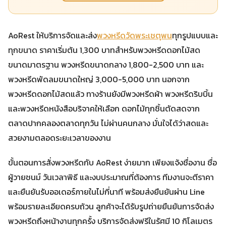
AoRest ให้บริการจัดและส่ง
พวงหรีดวัดพระเชตุพน
ทุกรูปแบบและ
ทุกขนาด ราคาเริ่มต้น 1,300 บาทสำหรับพวงหรีดดอกไม้สด
ขนาดมาตรฐาน พวงหรีดขนาดกลาง 1,800-2,500 บาท และ
พวงหรีดพัดลมขนาดใหญ่ 3,000-5,000 บาท นอกจาก
พวงหรีดดอกไม้สดแล้ว ทางร้านยังมีพวงหรีดผ้า พวงหรีดริบบิ้น
และพวงหรีดหนังสือบริจาคให้เลือก ดอกไม้ทุกชิ้นตัดสดจาก
ตลาดปากคลองตลาดทุกวัน ไม่ผ่านคนกลาง มั่นใจได้ว่าสดและ
สวยงามตลอดระยะเวลาของงาน
ขั้นตอนการสั่งพวงหรีดกับ AoRest ง่ายมาก เพียงแจ้งชื่องาน ชื่อ
ผู้วายชนม์ วันเวลาพิธี และงบประมาณที่ต้องการ ทีมงานจะตีราคา
และยืนยันรับออเดอร์ภายในไม่กี่นาที พร้อมส่งยืนยันผ่าน Line
พร้อมรายละเอียดครบถ้วน ลูกค้าจะได้รับรูปถ่ายยืนยันการจัดส่ง
พวงหรีดถึงหน้างานทุกครั้ง บริการจัดส่งฟรีในรัศมี 10 กิโลเมตร