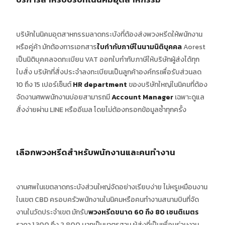
บริษัทในนิคมอุตสาหกรรมลาดกระบังที่ต้องส่งพวงหรีดให้พนักงาน
หรือคู่ค้า มักต้องการเอกสาร
ใบกำกับภาษีในนามนิติบุคคล
Aorest
เป็นนิติบุคคลจดทะเบียน VAT ออกใบกำกับภาษีให้บริษัทผู้ส่งได้ทุก
ใบสั่ง บริษัทที่สั่งประจำลงทะเบียนเป็นลูกค้าองค์กรเพื่อรับส่วนลด
10 ถึง 15 เปอร์เซ็นต์
HR department
ของบริษัทใหญ่ในนิคมที่ต้อง
จัดงานศพพนักงานบ่อยสามารถมี
Account Manager
เฉพาะดูแล
สั่งง่ายผ่าน LINE หรืออีเมล โดยไม่ต้องกรอกข้อมูลซ้ำทุกครั้ง
เลือกพวงหรีดสำหรับพนักงานและคนทำงาน
งานศพในเขตลาดกระบังส่วนใหญ่จัดอย่างเรียบง่าย ไม่หรูเหมือนงาน
ในเขต CBD ครอบครัวพนักงานในนิคมหรือคนทำงานสนามบินที่จัด
งานในวัดประจำเขต มักรับ
พวงหรีดขนาด 60 ถึง 80 เซนติเมตร
ราคา 1,300 ถึง 2,800 บาทเป็นมาตรฐาน ผู้ส่งที่เป็นเพื่อนร่วมงาน