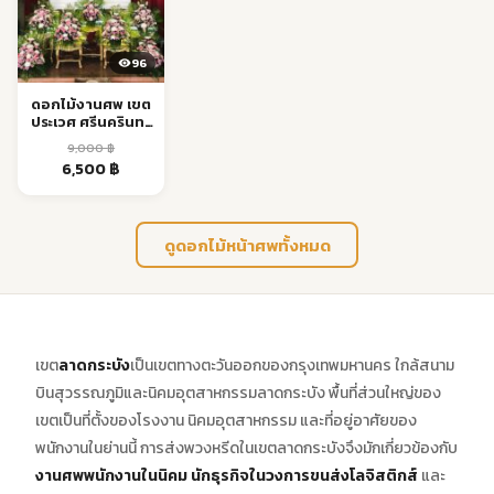
96
ดอกไม้งานศพ เขต
ประเวศ ศรีนครินทร์
ส่งด่วน 24 ชม.
9,000
฿
Original
Current
6,500
฿
price
price
was:
is:
9,000 ฿.
6,500 ฿.
ดูดอกไม้หน้าศพทั้งหมด
เขต
ลาดกระบัง
เป็นเขตทางตะวันออกของกรุงเทพมหานคร ใกล้สนาม
บินสุวรรณภูมิและนิคมอุตสาหกรรมลาดกระบัง พื้นที่ส่วนใหญ่ของ
เขตเป็นที่ตั้งของโรงงาน นิคมอุตสาหกรรม และที่อยู่อาศัยของ
พนักงานในย่านนี้ การส่งพวงหรีดในเขตลาดกระบังจึงมักเกี่ยวข้องกับ
งานศพพนักงานในนิคม
นักธุรกิจในวงการขนส่งโลจิสติกส์
และ