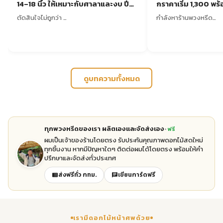
14–18 นิ้ว ให้เหมาะกับศาลาและงบ ปี
กราคาเริ่ม 1,300 พร้อม
2569
ตัดสินใจไม่ถูกว่า …
กำลังหาร้านพวงหรีด…
ดูบทความทั้งหมด
ทุกพวงหรีดของเรา ผลิตเองและจัดส่งเอง
ฟรี
ผมเป็นเจ้าของร้านโดยตรง รับประกันคุณภาพดอกไม้สดใหม่
ทุกชิ้นงาน หากมีปัญหาใดๆ ติดต่อผมได้โดยตรง พร้อมให้คำ
ปรึกษาและจัดส่งทั่วประเทศ
ส่งฟรีทั่ว กทม.
เขียนการ์ดฟรี
เรามีดอกไม้หน้าศพด้วย