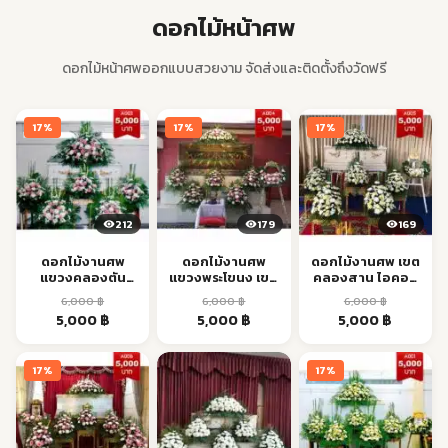
ดอกไม้หน้าศพ
ดอกไม้หน้าศพออกแบบสวยงาม จัดส่งและติดตั้งถึงวัดฟรี
17%
17%
17%
212
179
169
ดอกไม้งานศพ
ดอกไม้งานศพ
ดอกไม้งานศพ เขต
แขวงคลองตัน
แขวงพระโขนง เขต
คลองสาน ไอคอน
พระโขนง BTS ส่ง
พระโขนง ส่งด่วน
สยาม เจริญนคร ส่ง
6,000
฿
6,000
฿
6,000
฿
ด่วน
ตรง
Original
Current
Original
Current
Original
Current
5,000
฿
5,000
฿
5,000
฿
price
price
price
price
price
price
was:
is:
was:
is:
was:
is:
17%
17%
6,000 ฿.
5,000 ฿.
6,000 ฿.
5,000 ฿.
6,000 ฿.
5,000 ฿.