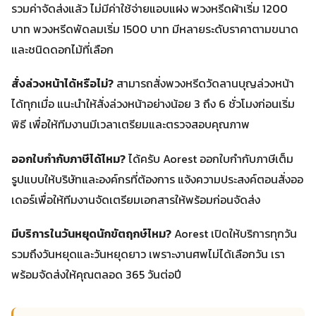
รวมค่าจัดส่งแล้ว ไม่มีค่าใช้จ่ายแอบแฝง พวงหรีดผ้าเริ่ม 1200
บาท พวงหรีดพัดลมเริ่ม 1500 บาท มีหลายระดับราคาตามขนาด
และชนิดดอกไม้ที่เลือก
สั่งล่วงหน้าได้หรือไม่?
สามารถสั่งพวงหรีดวัดลานบุญล่วงหน้า
ได้ทุกเมื่อ แนะนำให้สั่งล่วงหน้าอย่างน้อย 3 ถึง 6 ชั่วโมงก่อนเริ่ม
พิธี เพื่อให้ทีมงานมีเวลาเตรียมและตรวจสอบคุณภาพ
ออกใบกำกับภาษีได้ไหม?
ได้ครับ Aorest ออกใบกำกับภาษีเต็ม
รูปแบบให้บริษัทและองค์กรที่ต้องการ แจ้งความประสงค์ตอนสั่งออ
เดอร์เพื่อให้ทีมงานจัดเตรียมเอกสารให้พร้อมก่อนจัดส่ง
มีบริการในวันหยุดนักขัตฤกษ์ไหม?
Aorest เปิดให้บริการทุกวัน
รวมถึงวันหยุดและวันหยุดยาว เพราะงานศพไม่ได้เลือกวัน เรา
พร้อมจัดส่งให้คุณตลอด 365 วันต่อปี