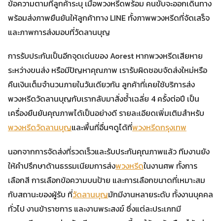
ข้อความตามที่ลูกค้าระบุ เมื่อพวงหรีดพร้อม คนขับจะออกเดินทาง
พร้อมส่งภาพยืนยันให้ลูกค้าทาง LINE ทั้งภาพพวงหรีดที่จัดเสร็จ
และภาพการส่งมอบที่วัดลานบุญ
การรับประกันเป็นอีกจุดเด่นของ Aorest หากพวงหรีดเสียหาย
ระหว่างขนส่ง หรือมีปัญหาคุณภาพ เรารับผิดชอบจัดส่งใหม่หรือ
คืนเงินเต็มจำนวนภายในวันเดียวกัน ลูกค้าที่เคยใช้บริการส่ง
พวงหรีดวัดลานบุญกับเรากลับมาสั่งซ้ำเฉลี่ย 4 ครั้งต่อปี เป็น
เครื่องยืนยันคุณภาพได้เป็นอย่างดี รายละเอียดเพิ่มเติมสำหรับ
พวงหรีดวัดลานบุญ
และพื้นที่อื่นๆดูได้ที่
พวงหรีดกรุงเทพ
นอกจากการจัดส่งที่รวดเร็วและรับประกันคุณภาพแล้ว ทีมงานยัง
ให้คำปรึกษาด้านธรรมเนียมการส่ง
พวงหรีด
ในงานศพ ทั้งการ
เลือกสี การเลือกข้อความบนป้าย และการเลือกขนาดที่เหมาะสม
กับสถานะของผู้รับ ที่
วัดลานบุญ
มักมีงานหลายระดับ ทั้งงานบุคคล
ทั่วไป งานข้าราชการ และงานพระสงฆ์ ซึ่งแต่ละประเภทมี