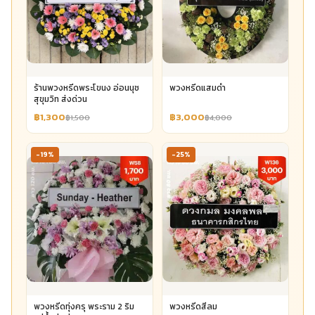
ร้านพวงหรีดพระโขนง อ่อนนุช
พวงหรีดแสมดำ
สุขุมวิท ส่งด่วน
฿1,300
฿3,000
฿1,500
฿4,000
-19%
-25%
พวงหรีดทุ่งครุ พระราม 2 ริม
พวงหรีดสีลม