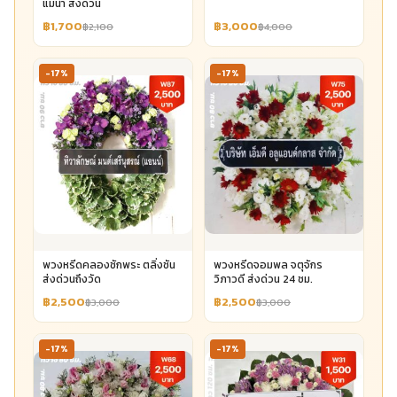
แม่น้ำ ส่งด่วน
฿1,700
฿3,000
฿2,100
฿4,000
-17%
-17%
พวงหรีดคลองชักพระ ตลิ่งชัน
พวงหรีดจอมพล จตุจักร
ส่งด่วนถึงวัด
วิภาวดี ส่งด่วน 24 ชม.
฿2,500
฿2,500
฿3,000
฿3,000
-17%
-17%