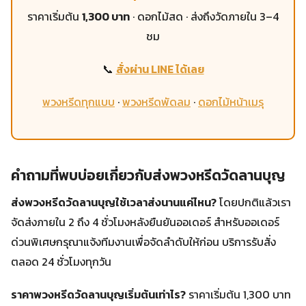
ราคาเริ่มต้น
1,300 บาท
· ดอกไม้สด · ส่งถึงวัดภายใน 3–4
ชม
📞
สั่งผ่าน LINE ได้เลย
พวงหรีดทุกแบบ
·
พวงหรีดพัดลม
·
ดอกไม้หน้าเมรุ
คำถามที่พบบ่อยเกี่ยวกับส่งพวงหรีดวัดลานบุญ
ส่งพวงหรีดวัดลานบุญใช้เวลาส่งนานแค่ไหน?
โดยปกติแล้วเรา
จัดส่งภายใน 2 ถึง 4 ชั่วโมงหลังยืนยันออเดอร์ สำหรับออเดอร์
ด่วนพิเศษกรุณาแจ้งทีมงานเพื่อจัดลำดับให้ก่อน บริการรับสั่ง
ตลอด 24 ชั่วโมงทุกวัน
ราคาพวงหรีดวัดลานบุญเริ่มต้นเท่าไร?
ราคาเริ่มต้น 1,300 บาท