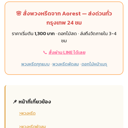
🌸 สั่งพวงหรีดจาก Aorest — ส่งด่วนทั่ว
กรุงเทพ 24 ชม
ราคาเริ่มต้น
1,300 บาท
· ดอกไม้สด · ส่งถึงวัดภายใน 3-4
ชม
📞
สั่งผ่าน LINE ได้เลย
พวงหรีดทุกแบบ
·
พวงหรีดพัดลม
·
ดอกไม้หน้าเมรุ
📌 หน้าที่เกี่ยวข้อง
›
พวงหรีด
›
พวงหรีดพัดลม