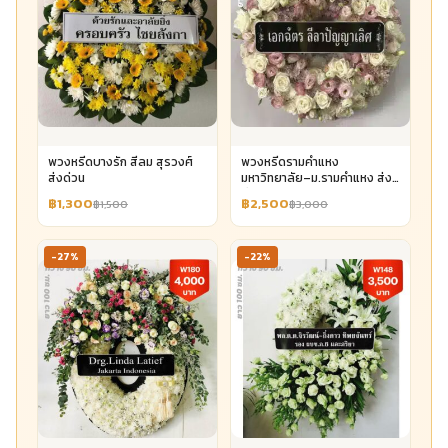
พวงหรีดบางรัก สีลม สุรวงศ์
พวงหรีดรามคำแหง
ส่งด่วน
มหาวิทยาลัย–ม.รามคำแหง ส่ง
ด่วน
฿1,300
฿2,500
฿1,500
฿3,000
-27%
-22%