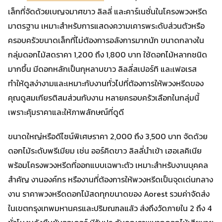
เล็กที่จัดด้วยเบญจมาศขาว ลิลลี่ และคาร์เนชั่นในโครงพวงหรีด
มาตรฐาน เหมาะสำหรับการแสดงความเคารพระดับส่วนตัวหรือ
ครอบครัวขนาดเล็กที่ไม่ต้องการอลังการมากนัก ขนาดกลางใน
กลุ่มดอกไม้สดราคา 1,200 ถึง 1,800 บาท ใช้ดอกไม้หลากชนิด
มากขึ้น มีดอกหลักเป็นกุหลาบขาว ลิลลี่สเปอร์ทิ และเฟอเรส
ทำให้ดูสง่างามและเหมาะกับงานทั่วไปที่ต้องการให้พวงหรีดของ
คุณดูสมเกียรติสมส่วนกับงาน หลายครอบครัวเลือกในกลุ่มนี้
เพราะคุ้มราคาและให้ภาพลักษณ์ที่ดูดี
ขนาดใหญ่หรือดีไซน์พิเศษราคา 2,000 ถึง 3,500 บาท จัดด้วย
ดอกไม้ระดับพรีเมียม เช่น ออร์คิดขาว ลิลลี่นำเข้า เฮอเลคิเนีย
พร้อมโครงพวงหรีดที่ออกแบบเฉพาะตัว เหมาะสำหรับงานบุคคล
สำคัญ งานองค์กร หรืองานที่ต้องการให้พวงหรีดเป็นจุดเด่นกลาง
งาน ราคาพวงหรีดดอกไม้สดทุกขนาดของ Aorest รวมค่าจัดส่ง
ในเขตกรุงเทพมหานครและปริมณฑลแล้ว ส่งถึงวัดภายใน 2 ถึง 4