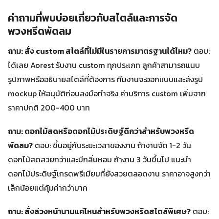
คำถามที่พบบ่อยเกี่ยวกับสไตล์และการจัด
พวงหรีดพัดลม
ถาม: สั่ง custom สไตล์ที่ไม่มีในรายการมาตรฐานได้ไหม?
ตอบ:
ได้เลย Aorest รับงาน custom ทุกประเภท ลูกค้าสามารถแนบ
รูปภาพหรืออธิบายสไตล์ที่ต้องการ ทีมงานจะออกแบบและส่งรูป
mockup ให้อนุมัติก่อนลงมือทำจริง ค่าบริการ custom เพิ่มจาก
ราคาปกติ 200-400 บาท
ถาม: ดอกไม้สดหรือดอกไม้ประดิษฐ์ดีกว่าสำหรับพวงหรีด
พัดลม?
ตอบ: ขึ้นอยู่กับระยะเวลาของงาน ถ้างานจัด 1-2 วัน
ดอกไม้สดสวยกว่าและมีกลิ่นหอม ถ้างาน 3 วันขึ้นไป แนะนำ
ดอกไม้ประดิษฐ์เกรดพรีเมียมที่ยังสวยตลอดงาน ราคาอาจสูงกว่า
เล็กน้อยแต่คุ้มค่ากว่ามาก
ถาม: สั่งล่วงหน้านานแค่ไหนสำหรับพวงหรีดสไตล์พิเศษ?
ตอบ: