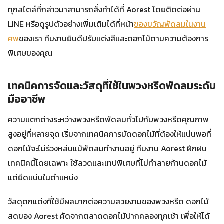
ทุกสไตล์ที่กล่าวมาสามารถสั่งทำได้ที่ Aorest โดยติดต่อผ่าน
LINE หรือดูรูปตัวอย่างเพิ่มเติมได้ที่หน้า
ของขวัญพัดลมในงาน
ศพ
ของเรา ทีมงานยินดีปรับแต่งสีและดอกไม้ตามความต้องการ
พิเศษของคุณ
เทคนิคการจัดและวัสดุที่ใช้ในพวงหรีดพัดลมระดับ
มืออาชีพ
ความแตกต่างระหว่างพวงหรีดพัดลมทั่วไปกับพวงหรีดคุณภาพ
สูงอยู่ที่หลายจุด เริ่มจากเทคนิคการมัดดอกไม้ที่ต้องให้แน่นพอที่
ดอกไม้จะไม่ร่วงหล่นแม้พัดลมทำงานอยู่ ทีมงาน Aorest ฝึกฝน
เทคนิคนี้โดยเฉพาะ ใช้ลวดและเทปพิเศษที่ไม่ทำลายก้านดอกไม้
แต่ยึดแน่นในตำแหน่ง
วัสดุตกแต่งที่ใช้มีผลมากต่อความสวยงามของพวงหรีด ดอกไม้
สดของ Aorest คัดจากตลาดดอกไม้ปากคลองทุกเช้า เพื่อให้ได้