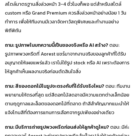
สไตล์มาตรฐานสั่งล่วงหน้า 3-4 ชั่วโมงก็พอ แต่สำหรับสไตล์
custom หรือ Grand Premium ควรสั่งล่วงหน้าอย่างน้อย 1 วัน
ทำการ เพื่อให้ทีมงานมีเวลาจัดหาวัสดุพิเศษและทำงานอย่าง
พิถีพิถัน
ถาม: รูปภาพในบทความนี้เป็นของจริงหรือ AI สร้าง?
ตอบ:
รูปภาพพวงหรีดที่ Aorest แชร์มาจากงานจริงของลูกค้าที่ได้รับ
อนุญาตให้เผยแพร่แล้ว เราไม่ใช้รูป stock หรือ AI เพราะต้องการ
ให้ลูกค้าเห็นผลงานจริงก่อนตัดสินใจสั่ง
ถาม: สีของดอกไม้ในรูปจะตรงกับที่ได้รับจริงไหม?
ตอบ: ทีมงาน
พยายามให้ตรงที่สุด แต่สีดอกไม้สดอาจมีความแตกต่างเล็กน้อย
ตามฤดูกาลและล็อตของดอกไม้ที่ตลาด ถ้าสีสำคัญมากแนะนำให้
แจ้งโทนสีที่ต้องการแทนการเลือกจากรูปเพียงอย่างเดียว
ถาม: มีบริการถ่ายรูปพวงหรีดก่อนส่งให้ลูกค้าดูไหม?
ตอบ: มีค่ะ
ทุกออเดอร์ Aorest จะถ่ายรูปพวงหรีดสำเร็จรูปส่งให้ลูกค้าดูก่อน