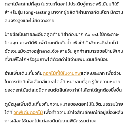
ดอกไม้สดใหม่ที่สุด ในขณะที่ดอกไม้ประดิษฐ์เกรดพรีเมียมที่ใช้
สำหรับรุ่น long-lasting มาจากผู้ผลิตที่ผ่านการคัดเลือก มีความ
สมจริงสูงและไม่ซีดจางง่าย
ป้ายชื่อเป็นรายละเอียดสุดท้ายที่สำคัญมาก Aorest ใช้กระดาษ
ป้ายคุณภาพดีที่พิมพ์ด้วยหมึกกันน้ำ เพื่อให้ตัวอักษรยังอ่านได้
ชัดเจนแม้จะวางอยู่กลางแจ้งหลายวัน ลูกค้าสามารถขอป้ายพิเศษ
ที่พิมพ์โลโก้หรือรูปภาพได้ด้วยค่าใช้จ่ายเพิ่มเติมเล็กน้อย
อ่านเพิ่มเติมเกี่ยวกับ
ดอกไม้ที่ใช้ในงานศพ
แต่ละประเภท เพื่อช่วย
ในการตัดสินใจเลือกสีและสไตล์ที่เหมาะสมที่สุด รู้จักความหมาย
ของดอกไม้แต่ละชนิดก่อนตัดสินใจจะทำให้เลือกได้ถูกต้องยิ่งขึ้น
ดูข้อมูลเพิ่มเติมเกี่ยวกับความหมายของดอกไม้ในวัฒนธรรมไทย
ได้ที่
วิกิพีเดียดอกไม้
เพื่อทำความเข้าใจสัญลักษณ์ที่อยู่เบื้องหลัง
การเลือกใช้ดอกไม้แต่ละชนิดในงานพิธีกรรมต่างๆ