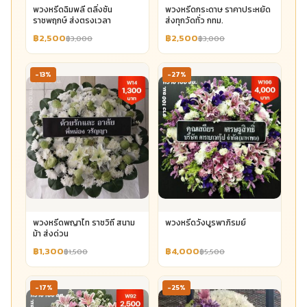
พวงหรีดฉิมพลี ตลิ่งชัน
พวงหรีดกระดาษ ราคาประหยัด
ราชพฤกษ์ ส่งตรงเวลา
ส่งทุกวัดทั่ว กทม.
฿2,500
฿2,500
฿3,000
฿3,000
-13%
-27%
พวงหรีดพญาไท ราชวิถี สนาม
พวงหรีดวังบูรพาภิรมย์
ม้า ส่งด่วน
฿1,300
฿4,000
฿1,500
฿5,500
-17%
-25%