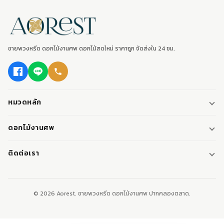
ขายพวงหรีด ดอกไม้งานศพ ดอกไม้สดใหม่ ราคาถูก จัดส่งใน 24 ชม.
หมวดหลัก
พวงหรีด
ดอกไม้งานศพ
พวงหรีดพัดลม
ดอกไม้หน้าศพ
ติดต่อเรา
พวงหรีดมาลา
ดอกไม้หน้าเมรุ
095-0796187
พวงหรีดผ้า
ดอกไม้หน้าหีบศพ
LINE: @aorest
หรีดหนังสือ
© 2026 Aorest. ขายพวงหรีด ดอกไม้งานศพ ปากคลองตลาด.
สินค้าทั้งหมด
ปากคลองตลาด เขตพระนคร กทม.
เปิดทุกวัน 08:00-23:00
ติดต่อเรา