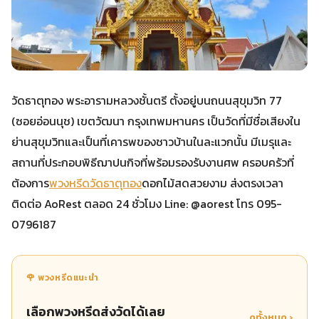
วัดธาตุทอง พระอารามหลวงชั้นตรี ตั้งอยู่บนถนนสุขุมวิท 77
(ซอยอ่อนนุช) เขตวัฒนา กรุงเทพมหานคร เป็นวัดที่มีชื่อเสียงใน
ย่านสุขุมวิทและเป็นที่เคารพของชาวบ้านในละแวกนั้น มีเมรุและ
สถานที่ประกอบพิธีฌาปนกิจที่พร้อมรองรับงานศพ ครอบครัวที่
ต้องการ
พวงหรีดวัดธาตุทอง
ดอกไม้สดสวยงาม ส่งตรงเวลา
ติดต่อ AoRest ตลอด 24 ชั่วโมง Line: @aorest โทร 095-
0796187
🌹 พวงหรีดแนะนำ
เลือกพวงหรีดส่งวัดได้เลย
ดูทั้งหมด ›