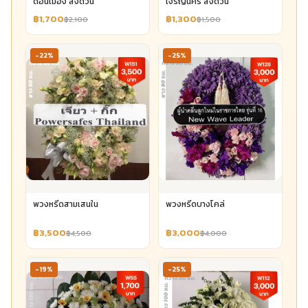
ดอนเมือง ส่งด่วน
เจริญนคร ส่งด่วน
฿1,700
฿1,300
฿2,100
฿1,500
-22%
-25%
พวงหรีดสามเสนใน
พวงหรีดบางโคล่
฿3,500
฿3,000
฿4,500
฿4,000
-19%
-25%