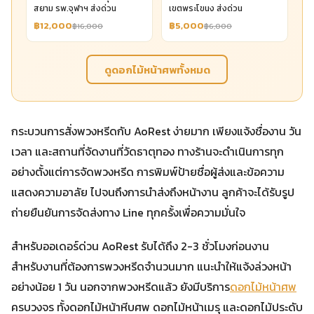
สยาม รพ.จุฬาฯ ส่งด่วน
เขตพระโขนง ส่งด่วน
฿12,000
฿5,000
฿16,000
฿6,000
ดูดอกไม้หน้าศพทั้งหมด
กระบวนการสั่งพวงหรีดกับ AoRest ง่ายมาก เพียงแจ้งชื่องาน วัน
เวลา และสถานที่จัดงานที่วัดธาตุทอง ทางร้านจะดำเนินการทุก
อย่างตั้งแต่การจัดพวงหรีด การพิมพ์ป้ายชื่อผู้ส่งและข้อความ
แสดงความอาลัย ไปจนถึงการนำส่งถึงหน้างาน ลูกค้าจะได้รับรูป
ถ่ายยืนยันการจัดส่งทาง Line ทุกครั้งเพื่อความมั่นใจ
สำหรับออเดอร์ด่วน AoRest รับได้ถึง 2-3 ชั่วโมงก่อนงาน
สำหรับงานที่ต้องการพวงหรีดจำนวนมาก แนะนำให้แจ้งล่วงหน้า
อย่างน้อย 1 วัน นอกจากพวงหรีดแล้ว ยังมีบริการ
ดอกไม้หน้าศพ
ครบวงจร ทั้งดอกไม้หน้าหีบศพ ดอกไม้หน้าเมรุ และดอกไม้ประดับ