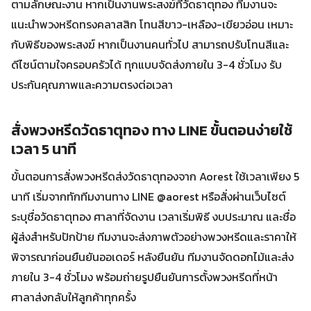
ตามลักษณะงาน หากเป็นงานพระสงฆ์ที่วัดธาตุทอง ทีมงานจะ
แนะนำพวงหรีดทรงคลาสสิก โทนสีขาว-เหลือง-เขียวอ่อน เหมาะ
กับพิธีของพระสงฆ์ หากเป็นงานคนทั่วไป สามารถปรับโทนสีและ
ดีไซน์ตามใจครอบครัวได้ ทุกแบบจัดส่งภายใน 3-4 ชั่วโมง รับ
ประกันคุณภาพและความตรงต่อเวลา
สั่งพวงหรีดวัดธาตุทอง ทาง LINE ขั้นตอนง่ายใช้
เวลา 5 นาที
ขั้นตอนการสั่งพวงหรีดส่งวัดธาตุทองจาก Aorest ใช้เวลาเพียง 5
นาที เริ่มจากทักทีมงานทาง LINE @aorest หรือสั่งผ่านเว็บไซต์
ระบุชื่อวัดธาตุทอง ศาลาที่จัดงาน เวลาเริ่มพิธี งบประมาณ และชื่อ
ผู้ส่งสำหรับปักป้าย ทีมงานจะส่งภาพตัวอย่างพวงหรีดและราคาให้
พิจารณาก่อนยืนยันออเดอร์ หลังยืนยัน ทีมงานจัดดอกไม้และส่ง
ภายใน 3-4 ชั่วโมง พร้อมถ่ายรูปยืนยันการตั้งพวงหรีดที่หน้า
ศาลาส่งกลับให้ลูกค้าทุกครั้ง