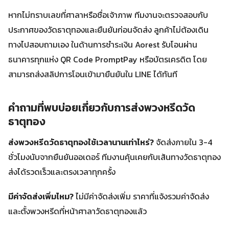
หากไม่ทราบเลขที่ศาลาหรือชื่อเจ้าภาพ ทีมงานจะตรวจสอบกับ
ประกาศของวัดธาตุทองและยืนยันก่อนจัดส่ง ลูกค้าไม่ต้องเดิน
ทางไปสอบถามเอง ในด้านการชำระเงิน Aorest รับโอนผ่าน
ธนาคารทุกแห่ง QR Code PromptPay หรือบัตรเครดิต โดย
สามารถส่งสลิปการโอนเข้ามายืนยันใน LINE ได้ทันที
คำถามที่พบบ่อยเกี่ยวกับการส่งพวงหรีดวัด
ธาตุทอง
ส่งพวงหรีดวัดธาตุทองใช้เวลานานเท่าไหร่?
จัดส่งภายใน 3-4
ชั่วโมงนับจากยืนยันออเดอร์ ทีมงานคุ้นเคยกับเส้นทางวัดธาตุทอง
ส่งได้รวดเร็วและตรงเวลาทุกครั้ง
มีค่าจัดส่งเพิ่มไหม?
ไม่มีค่าจัดส่งเพิ่ม ราคาที่แจ้งรวมค่าจัดส่ง
และตั้งพวงหรีดที่หน้าศาลาวัดธาตุทองแล้ว