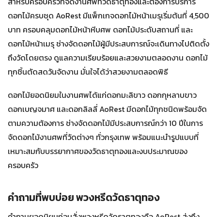
สำหรับครอบครัวที่จัดงานศพที่วัดธาตุทองและต้องการบริการ
ดอกไม้ครบชุด AoRest มีแพ็กเกจดอกไม้หน้าเมรุเริ่มต้นที่ 4,500
บาท ครอบคลุมดอกไม้หน้าหีบศพ ดอกไม้ประดับสถานที่ และ
ดอกไม้หน้าเมรุ ช่างจัดดอกไม้ผู้มีประสบการณ์จะเดินทางไปติดตั้ง
ถึงวัดโดยตรง ดูแลความเรียบร้อยและสวยงามตลอดงาน ดอกไม้
ทุกชิ้นตัดสดวันจัดงาน มั่นใจได้ว่าสวยงามตลอดพิธี
ดอกไม้ยอดนิยมในงานศพได้แก่ดอกมะลิขาว ดอกกุหลาบขาว
ดอกเบญจมาศ และดอกลิลลี่ AoRest มีดอกไม้ทุกชนิดพร้อมจัด
ตามความต้องการ ช่างจัดดอกไม้มีประสบการณ์กว่า 10 ปีในการ
จัดดอกไม้งานศพที่วัดต่างๆ ทั่วกรุงเทพ พร้อมแนะนำรูปแบบที่
เหมาะสมกับบรรยากาศของวัดธาตุทองและงบประมาณของ
ครอบครัว
คำถามที่พบบ่อย พวงหรีดวัดธาตุทอง
คำถามยอดนิยมก่อนสั่งพวงหรีดวัดธาตุทองคือ AoRest ส่งถึง