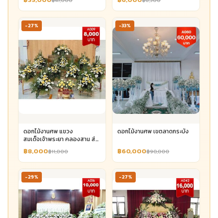
฿47,000
฿8,500
-27%
-33%
ดอกไม้งานศพ แขวง
ดอกไม้งานศพ เขตลาดกระบัง
สมเด็จเจ้าพระยา คลองสาน ส่ง
ด่วน
฿8,000
฿60,000
฿11,000
฿90,000
-29%
-27%