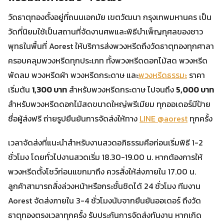
วัดธาตุทองตั้งอยู่ที่ถนนเอกมัย เขตวัฒนา กรุงเทพมหานคร เป็น
วัดที่นิยมใช้เป็นสถานที่จัดงานศพและพิธีบำเพ็ญกุศลของชาว
พุทธในพื้นที่ Aorest ให้บริการส่งพวงหรีดถึงวัดธาตุทองทุกศาลา
ครอบคลุมพวงหรีดทุกประเภท ทั้งพวงหรีดดอกไม้สด พวงหรีด
พัดลม พวงหรีดผ้า พวงหรีดกระดาษ และ
พวงหรีดธรรมะ
ราคา
เริ่มต้น
1,300 บาท
สำหรับพวงหรีดกระดาษ ไปจนถึง
5,000 บาท
สำหรับพวงหรีดดอกไม้สดขนาดใหญ่พรีเมียม ทุกออเดอร์มีป้าย
ชื่อผู้ส่งฟรี ถ่ายรูปยืนยันการจัดส่งให้ทาง
LINE @aorest
ทุกครั้ง
เวลาจัดส่งที่แนะนำสำหรับงานสวดอภิธรรมคือก่อนเริ่มพิธี 1-2
ชั่วโมง โดยทั่วไปงานสวดเริ่ม 18.30-19.00 น. หากต้องการให้
พวงหรีดตั้งโชว์ก่อนแขกมาถึง ควรสั่งให้ส่งภายใน 17.00 น.
ลูกค้าสามารถสั่งล่วงหน้าหรือกระชั้นชิดได้ 24 ชั่วโมง ทีมงาน
Aorest จัดส่งภายใน 3-4 ชั่วโมงนับจากยืนยันออเดอร์ ถึงวัด
ธาตุทองตรงเวลาทุกครั้ง รับประกันการจัดส่งทันงาน หากเกิด