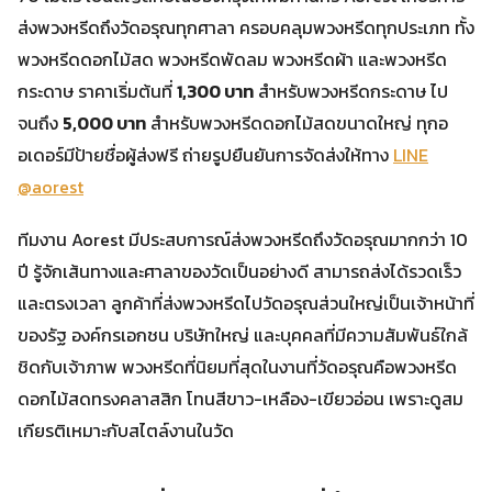
ส่งพวงหรีดถึงวัดอรุณทุกศาลา ครอบคลุมพวงหรีดทุกประเภท ทั้ง
พวงหรีดดอกไม้สด พวงหรีดพัดลม พวงหรีดผ้า และพวงหรีด
กระดาษ ราคาเริ่มต้นที่
1,300 บาท
สำหรับพวงหรีดกระดาษ ไป
จนถึง
5,000 บาท
สำหรับพวงหรีดดอกไม้สดขนาดใหญ่ ทุกอ
อเดอร์มีป้ายชื่อผู้ส่งฟรี ถ่ายรูปยืนยันการจัดส่งให้ทาง
LINE
@aorest
ทีมงาน Aorest มีประสบการณ์ส่งพวงหรีดถึงวัดอรุณมากกว่า 10
ปี รู้จักเส้นทางและศาลาของวัดเป็นอย่างดี สามารถส่งได้รวดเร็ว
และตรงเวลา ลูกค้าที่ส่งพวงหรีดไปวัดอรุณส่วนใหญ่เป็นเจ้าหน้าที่
ของรัฐ องค์กรเอกชน บริษัทใหญ่ และบุคคลที่มีความสัมพันธ์ใกล้
ชิดกับเจ้าภาพ พวงหรีดที่นิยมที่สุดในงานที่วัดอรุณคือพวงหรีด
ดอกไม้สดทรงคลาสสิก โทนสีขาว-เหลือง-เขียวอ่อน เพราะดูสม
เกียรติเหมาะกับสไตล์งานในวัด