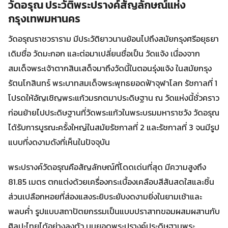
วัดอรุณ ประวัติพระปรางค์สัญลักษณ์แห่ง
กรุงเทพมหานคร
วัดอรุณราชวราราม มีประวัติยาวนานย้อนไปถึงสมัยกรุงศรีอยุธยา
เดิมชื่อ วัดมะกอก และต่อมาเปลี่ยนชื่อเป็น วัดแจ้ง เนื่องจาก
สมเด็จพระเจ้าตากสินเสด็จมาถึงวัดนี้ในตอนรุ่งแจ้ง ในสมัยกรุง
รัตนโกสินทร์ พระบาทสมเด็จพระพุทธยอดฟ้าจุฬาโลก รัชกาลที่ 1
โปรดให้อัญเชิญพระแก้วมรกตมาประดิษฐาน ณ วัดแห่งนี้ชั่วคราว
ก่อนย้ายไปประดิษฐานที่วัดพระแก้วในพระบรมมหาราชวัง วัดอรุณ
ได้รับการบูรณะครั้งใหญ่ในสมัยรัชกาลที่ 2 และรัชกาลที่ 3 จนมีรูป
แบบที่งดงามดังที่เห็นในปัจจุบัน
พระปรางค์วัดอรุณคือสัญลักษณ์ที่โดดเด่นที่สุด มีความสูงถึง
81.85 เมตร ตกแต่งด้วยเครื่องกระเบื้องเคลือบสีสันสดใสและชิ้น
ส่วนเปลือกหอยที่ส่องแสงระยิบระยับงดงามยิ่งในยามเช้าและ
พลบค่ำ รูปแบบสถาปัตยกรรมเป็นแบบปราสาทขอมผสมผสานกับ
ศิลปะไทยได้อย่างลงตัว บนยอดพระปรางค์ประดิษฐานพระ