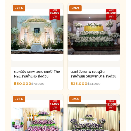
-29%
-26%
ดอกไม้งานศพ เขตบางกะปิ The
ดอกไม้งานศพ เขตดุสิต
Mall รามคำแหง ส่งด่วน
ราชดำเนิน วชิรพยาบาล ส่งด่วน
฿50,000
฿25,000
฿70,000
฿34,000
-28%
-25%