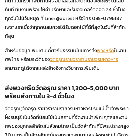
ก็ตามในกรุงเทพมหานคร อย่าลังเลที่จะติดต่อ AoRest ได้เลย
ทันที ทีมงานพร้อมให้คำปรึกษาและรับออเดอร์ตลอด 24 ชั่วโมง
ทุกวันไม่มีวันหยุด ที่ Line: @aorest หรือโทร 095-0796187
เพราะเราเชื่อว่าทุกคนสมควรได้รับดอกไม้ที่ดีที่สุดในวันที่สำคัญ
ที่สุด
สำหรับข้อมูลเพิ่มเติมเกี่ยวกับธรรมเนียมการส่ง
พวงหรีด
ในงาน
ศพไทย หรือประวัติของ
วัดอรุณราชวรารามราชวรมหาวิหาร
สามารถดูได้จากแหล่งอ้างอิงทางวิชาการเพิ่มเติม
ส่งพวงหรีดวัดอรุณ ราคา 1,300-5,000 บาท
พร้อมส่งภายใน 3-4 ชั่วโมง
วัดอรุณ(วัดอรุณราชวรารามราชวรมหาวิหาร) ริมแม่น้ำเจ้าพระยา
ฝั่งธนบุรี เป็นวัดที่นิยมใช้เป็นสถานที่จัดงานบำเพ็ญกุศลและงาน
ศพของบุคคลสำคัญในสังคมไทย เป็นวัดสำคัญที่มีพระปรางค์สูง
70 เมตร เป็นสัญลักษณ์ของกรุงเทพมหานคร Aorest ให้บริการ