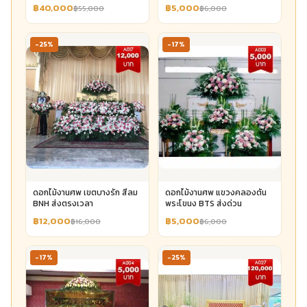
฿40,000
฿5,000
฿55,000
฿6,000
-25%
-17%
ดอกไม้งานศพ เขตบางรัก สีลม
ดอกไม้งานศพ แขวงคลองตัน
BNH ส่งตรงเวลา
พระโขนง BTS ส่งด่วน
฿12,000
฿5,000
฿16,000
฿6,000
-17%
-25%