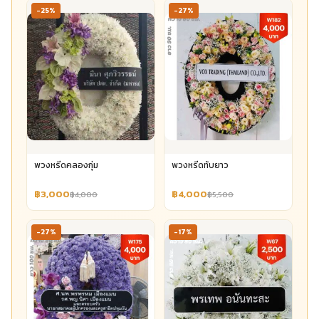
-25%
-27%
พวงหรีดคลองกุ่ม
พวงหรีดทับยาว
฿3,000
฿4,000
฿4,000
฿5,500
-27%
-17%