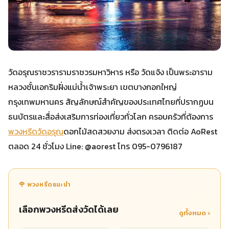
วัดอรุณราชวรารามราชวรมหาวิหาร หรือ วัดแจ้ง เป็นพระอาราม
หลวงชั้นเอกริมฝั่งแม่น้ำเจ้าพระยา เขตบางกอกใหญ่
กรุงเทพมหานคร สัญลักษณ์สำคัญของประเทศไทยที่ปรากฏบน
ธนบัตรและสื่อส่งเสริมการท่องเที่ยวทั่วโลก ครอบครัวที่ต้องการ
พวงหรีดวัดอรุณ
ดอกไม้สดสวยงาม ส่งตรงเวลา ติดต่อ AoRest
ตลอด 24 ชั่วโมง Line: @aorest โทร 095-0796187
🌹 พวงหรีดแนะนำ
เลือกพวงหรีดส่งวัดได้เลย
ดูทั้งหมด ›