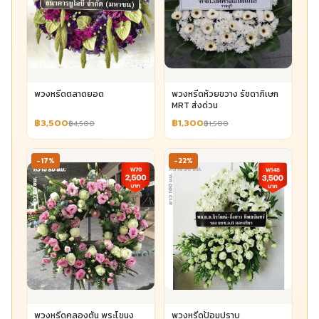
พวงหรีดตลาดยอด
พวงหรีดห้วยขวาง รัชดาภิเษก
MRT ส่งด่วน
฿3,500
฿1,300
฿4,500
฿1,500
-17%
-22%
พวงหรีดคลองตัน พระโขนง
พวงหรีดป้อมปราบ