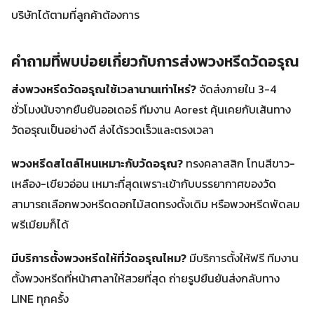
บริษัทได้ตามที่ลูกค้าต้องการ
คำถามที่พบบ่อยเกี่ยวกับการส่งพวงหรีดวัดอรุณ
ส่งพวงหรีดวัดอรุณใช้เวลานานเท่าไหร่?
จัดส่งภายใน 3-4
ชั่วโมงนับจากยืนยันออเดอร์ ทีมงาน Aorest คุ้นเคยกับเส้นทาง
วัดอรุณเป็นอย่างดี ส่งได้รวดเร็วและตรงเวลา
พวงหรีดสไตล์ไหนเหมาะกับวัดอรุณ?
ทรงคลาสสิก โทนสีขาว-
เหลือง-เขียวอ่อน เหมาะที่สุดเพราะเข้ากับบรรยากาศของวัด
สามารถเลือกพวงหรีดดอกไม้สดทรงดั้งเดิม หรือพวงหรีดพัดลม
พรีเมียมก็ได้
มีบริการตั้งพวงหรีดให้ที่วัดอรุณไหม?
มีบริการตั้งให้ฟรี ทีมงาน
ตั้งพวงหรีดที่หน้าศาลาให้สวยที่สุด ถ่ายรูปยืนยันส่งกลับทาง
LINE ทุกครั้ง