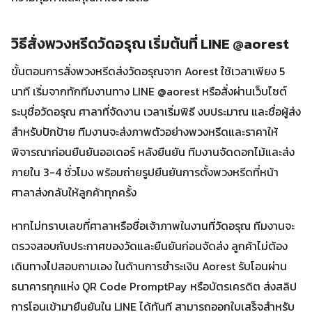
วิธีสั่งพวงหรีดวัดอรุณ เริ่มต้นที่ LINE @aorest
ขั้นตอนการสั่งพวงหรีดส่งวัดอรุณจาก Aorest ใช้เวลาเพียง 5
นาที เริ่มจากทักทีมงานทาง LINE @aorest หรือสั่งผ่านเว็บไซต์
ระบุชื่อวัดอรุณ ศาลาที่จัดงาน เวลาเริ่มพิธี งบประมาณ และชื่อผู้ส่ง
สำหรับปักป้าย ทีมงานจะส่งภาพตัวอย่างพวงหรีดและราคาให้
พิจารณาก่อนยืนยันออเดอร์ หลังยืนยัน ทีมงานจัดดอกไม้และส่ง
ภายใน 3-4 ชั่วโมง พร้อมถ่ายรูปยืนยันการตั้งพวงหรีดที่หน้า
ศาลาส่งกลับให้ลูกค้าทุกครั้ง
หากไม่ทราบเลขที่ศาลาหรือชื่อเจ้าภาพในงานที่วัดอรุณ ทีมงานจะ
ตรวจสอบกับประกาศของวัดและยืนยันก่อนจัดส่ง ลูกค้าไม่ต้อง
เดินทางไปสอบถามเอง ในด้านการชำระเงิน Aorest รับโอนผ่าน
ธนาคารทุกแห่ง QR Code PromptPay หรือบัตรเครดิต ส่งสลิป
การโอนเข้ามายืนยันใน LINE ได้ทันที สามารถออกใบเสร็จสำหรับ