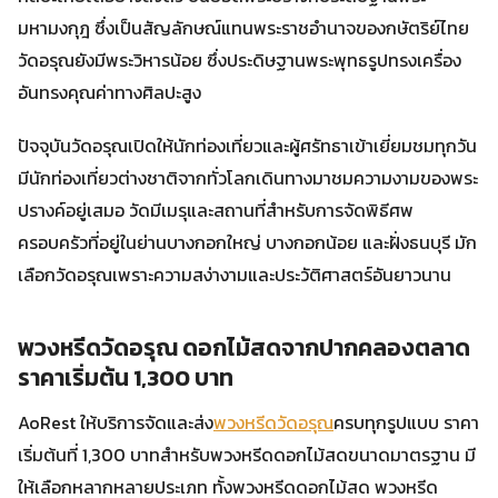
มหามงกุฎ ซึ่งเป็นสัญลักษณ์แทนพระราชอำนาจของกษัตริย์ไทย
วัดอรุณยังมีพระวิหารน้อย ซึ่งประดิษฐานพระพุทธรูปทรงเครื่อง
อันทรงคุณค่าทางศิลปะสูง
ปัจจุบันวัดอรุณเปิดให้นักท่องเที่ยวและผู้ศรัทธาเข้าเยี่ยมชมทุกวัน
มีนักท่องเที่ยวต่างชาติจากทั่วโลกเดินทางมาชมความงามของพระ
ปรางค์อยู่เสมอ วัดมีเมรุและสถานที่สำหรับการจัดพิธีศพ
ครอบครัวที่อยู่ในย่านบางกอกใหญ่ บางกอกน้อย และฝั่งธนบุรี มัก
เลือกวัดอรุณเพราะความสง่างามและประวัติศาสตร์อันยาวนาน
พวงหรีดวัดอรุณ ดอกไม้สดจากปากคลองตลาด
ราคาเริ่มต้น 1,300 บาท
AoRest ให้บริการจัดและส่ง
พวงหรีดวัดอรุณ
ครบทุกรูปแบบ ราคา
เริ่มต้นที่ 1,300 บาทสำหรับพวงหรีดดอกไม้สดขนาดมาตรฐาน มี
ให้เลือกหลากหลายประเภท ทั้งพวงหรีดดอกไม้สด พวงหรีด