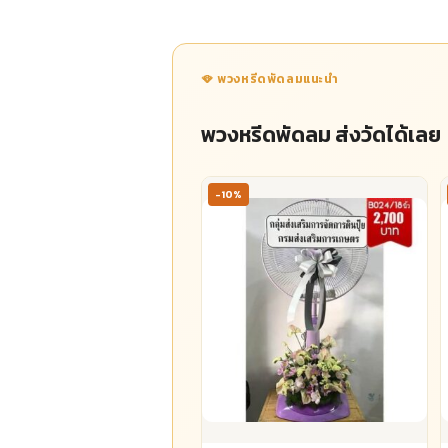
🪭 พวงหรีดพัดลมแนะนำ
พวงหรีดพัดลม ส่งวัดได้เลย
-10%