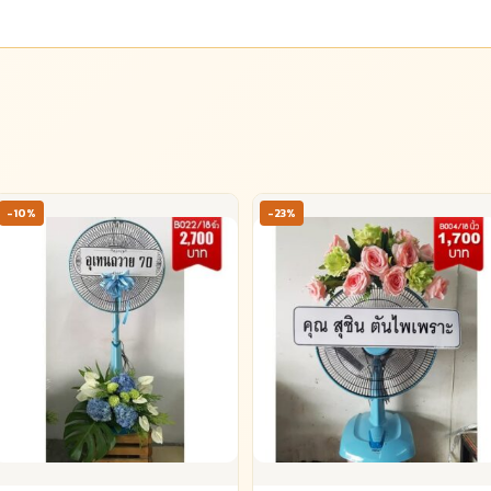
-10%
-23%