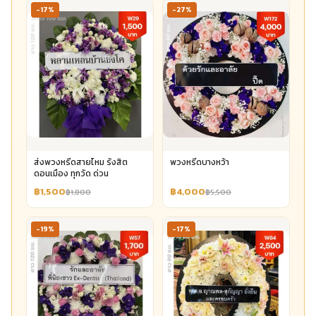
-17%
-27%
ส่งพวงหรีดสายไหม รังสิต
พวงหรีดบางหว้า
ดอนเมือง ทุกวัด ด่วน
฿1,500
฿4,000
฿1,800
฿5,500
-19%
-17%