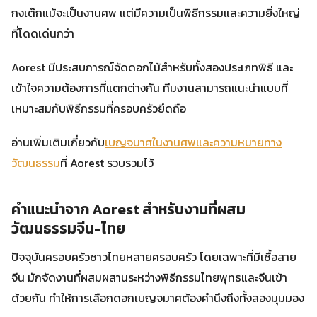
กงเต๊กแม้จะเป็นงานศพ แต่มีความเป็นพิธีกรรมและความยิ่งใหญ่
ที่โดดเด่นกว่า
Aorest มีประสบการณ์จัดดอกไม้สำหรับทั้งสองประเภทพิธี และ
เข้าใจความต้องการที่แตกต่างกัน ทีมงานสามารถแนะนำแบบที่
เหมาะสมกับพิธีกรรมที่ครอบครัวยึดถือ
อ่านเพิ่มเติมเกี่ยวกับ
เบญจมาศในงานศพและความหมายทาง
วัฒนธรรม
ที่ Aorest รวบรวมไว้
คำแนะนำจาก Aorest สำหรับงานที่ผสม
วัฒนธรรมจีน-ไทย
ปัจจุบันครอบครัวชาวไทยหลายครอบครัว โดยเฉพาะที่มีเชื้อสาย
จีน มักจัดงานที่ผสมผสานระหว่างพิธีกรรมไทยพุทธและจีนเข้า
ด้วยกัน ทำให้การเลือกดอกเบญจมาศต้องคำนึงถึงทั้งสองมุมมอง