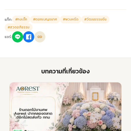
แท็ก:
#กงเต๊ก
#ดอกเบญจมาศ
#พวงหรีด
#วัฒนธรรมจีน
#สวดอภิธรรม
แชร์:
บทความที่เกี่ยวข้อง