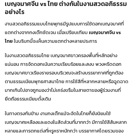
เบญจมาศจีน vs ไทย ต่างกันในงานสวดอภิธรรม
อย่างไร
งานสวดอภิธรรมแบบไทยพุทธมีรูปแบบการใช้ดอกเบญจมาศที่
แตกต่างจากกงเต๊กชัดเจน เมื่อเปรียบเทียบ
เบญจมาศจีน vs
ไทย
ในบริบทนี้จะเห็นความแตกต่างหลายประการ
ในงานสวดอภิธรรมไทย เบญจมาศขาวครองพื้นที่หลักอย่าง
แน่นอน การจัดดอกเน้นความเรียบร้อยและสงบ พวงหรีดดอก
เบญจมาศขาวเรียงรายรอบบริเวณจะสร้างบรรยากาศที่ถูกต้อง
ตามธรรมเนียมพุทธศาสนาไทย การใช้สีที่หลากหลายหรือฉูดฉาด
มากเกินไปอาจถูกมองว่าไม่เคร่งขรึมในสายตาของผู้ร่วมงานที่
ยึดถือธรรมเนียมดั้งเดิม
ในทางตรงกันข้าม งานกงเต๊กแม้จะจัดในไทยก็ยังนิยมใช้
เบญจมาศเหลืองและแดงในสัดส่วนที่มากกว่า มีการใช้สีสันหลาก
หลายและการตกแต่งที่หรูหราหนักกว่า บรรยากาศโดยรวมของ