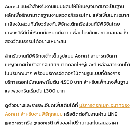
Aorest แนะนำสำหรับงานแบบผสมให้ใช้เบญจมาศขาวเป็นฐาน
หลักเพื่อรักษามาตรฐานงานสวดอภิธรรมไทย แล้วเพิ่มเบญจมาศ
เหลืองในส่วนที่เกี่ยวข้องกับพิธีกงเต๊กหรือส่วนที่มีพิธีจีนโดย
เฉพาะ วิธีนี้ทำให้งานทั้งหมดมีความเชื่อมโยงกันและตอบสนองทั้ง
สองวัฒนธรรมได้อย่างเหมาะสม
สำหรับงานที่มีพิธีกงเต๊กเต็มรูปแบบ Aorest สามารถจัดหา
เบญจมาศนำเข้าจากจีนที่มีขนาดดอกใหญ่และสีเหลืองสวยงามได้
ในปริมาณมาก พร้อมบริการจัดดอกไม้ตามรูปแบบที่ต้องการ
บริการดอกไม้งานศพเริ่มต้น 4,500 บาท สำหรับแพ็กเกจพื้นฐาน
และพวงหรีดเริ่มต้น 1,300 บาท
ดูตัวอย่างและรายละเอียดเพิ่มเติมได้ที่
บริการดอกเบญจมาศของ
Aorest สำหรับงานพิธีทุกแบบ
หรือติดต่อทีมงานผ่าน LINE
@aorest หรือ @aorest1 เพื่อขอคำปรึกษาและใบเสนอราคา