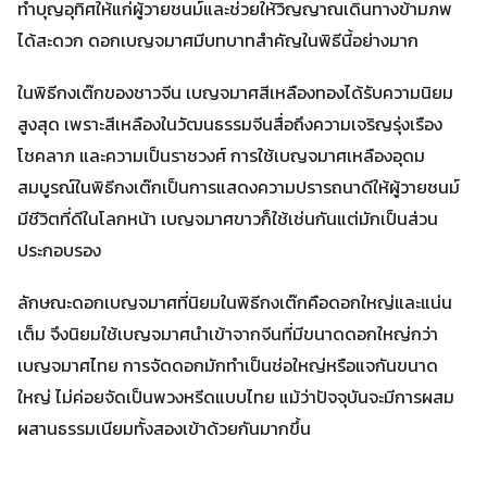
ทำบุญอุทิศให้แก่ผู้วายชนม์และช่วยให้วิญญาณเดินทางข้ามภพ
ได้สะดวก ดอกเบญจมาศมีบทบาทสำคัญในพิธีนี้อย่างมาก
ในพิธีกงเต๊กของชาวจีน เบญจมาศสีเหลืองทองได้รับความนิยม
สูงสุด เพราะสีเหลืองในวัฒนธรรมจีนสื่อถึงความเจริญรุ่งเรือง
โชคลาภ และความเป็นราชวงศ์ การใช้เบญจมาศเหลืองอุดม
สมบูรณ์ในพิธีกงเต๊กเป็นการแสดงความปรารถนาดีให้ผู้วายชนม์
มีชีวิตที่ดีในโลกหน้า เบญจมาศขาวก็ใช้เช่นกันแต่มักเป็นส่วน
ประกอบรอง
ลักษณะดอกเบญจมาศที่นิยมในพิธีกงเต๊กคือดอกใหญ่และแน่น
เต็ม จึงนิยมใช้เบญจมาศนำเข้าจากจีนที่มีขนาดดอกใหญ่กว่า
เบญจมาศไทย การจัดดอกมักทำเป็นช่อใหญ่หรือแจกันขนาด
ใหญ่ ไม่ค่อยจัดเป็นพวงหรีดแบบไทย แม้ว่าปัจจุบันจะมีการผสม
ผสานธรรมเนียมทั้งสองเข้าด้วยกันมากขึ้น