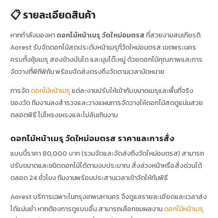
📋 รายละเอียดสินค้า
หากกำลังมองหา
ดอกไม้หน้าเมรุ วัดใหม่อมตรส
ที่สวยงามสมเกียรติ
Aorest รับจัดดอกไม้สดประดับหน้าเมรุที่วัดใหม่อมตรส เขตพระนคร
ครบทั้งซุ้มเมรุ สองข้างบันได และมุมโต๊ะหมู่ ด้วยดอกไม้คุณภาพและการ
จัดวางที่พิถีพิถัน พร้อมจัดส่งตรงถึงวัดตามเวลานัดหมาย
การจัด
ดอกไม้หน้าเมรุ
แต่ละงานปรับให้เข้ากับขนาดเมรุและพื้นที่จริง
ของวัด ทีมงานลงสำรวจและวางแผนการจัดวางให้ดอกไม้สดดูแน่นสวย
ตลอดพิธี ไม่โหรงเหรงและไม่ล้นเกินงาม
ดอกไม้หน้าเมรุ วัดใหม่อมตรส ราคาและการสั่ง
แบบนี้ราคา 80,000 บาท (รวมจัดและจัดส่งถึงวัดใหม่อมตรส) สามารถ
ปรับขนาดและชนิดดอกไม้ได้ตามงบประมาณ สั่งล่วงหน้าหรือสั่งด่วนได้
ตลอด 24 ชั่วโมง ทีมงานพร้อมประสานเวลาเข้าจัดให้ทันพิธี
Aorest บริการเฉพาะในกรุงเทพมหานคร จึงดูแลรายละเอียดและเวลาส่ง
ได้แม่นยำ หากต้องการดูแบบอื่น สามารถเลือกชมผลงาน
ดอกไม้หน้าเมรุ