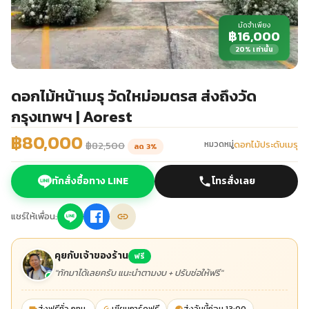
มัดจำเพียง
฿16,000
20% เท่านั้น
ดอกไม้หน้าเมรุ วัดใหม่อมตรส ส่งถึงวัด
กรุงเทพฯ | Aorest
฿80,000
ดอกไม้ประดับเมรุ
หมวดหมู่
฿82,500
ลด 3%
ทักสั่งซื้อทาง LINE
โทรสั่งเลย
แชร์ให้เพื่อน:
คุยกับเจ้าของร้าน
ฟรี
"ทักมาได้เลยครับ แนะนำตามงบ + ปรับช่อให้ฟรี"