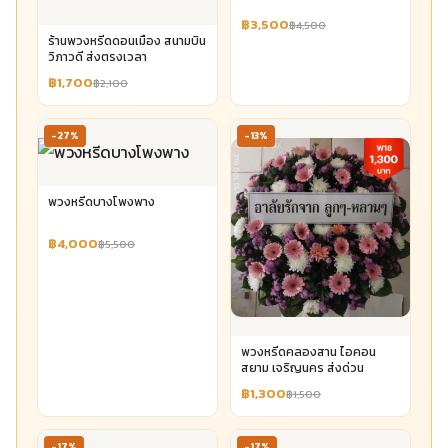
฿3,500
฿4,500
ร้านพวงหรีดดอนเมือง สนามบิน
วิภาวดี ส่งตรงเวลา
฿1,700
฿2,100
-27%
-13%
พวงหรีดบางโพงพาง
฿4,000
฿5,500
พวงหรีดคลองสาน ไอคอน
สยาม เจริญนคร ส่งด่วน
฿1,300
฿1,500
-17%
-17%