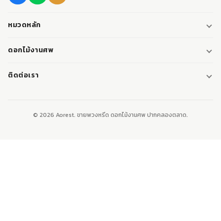
หมวดหลัก
พวงหรีด
ดอกไม้งานศพ
พวงหรีดพัดลม
ดอกไม้หน้าศพ
ติดต่อเรา
พวงหรีดมาลา
ดอกไม้หน้าเมรุ
095-0796187
พวงหรีดผ้า
ดอกไม้หน้าหีบศพ
LINE: @aorest
หรีดหนังสือ
© 2026 Aorest. ขายพวงหรีด ดอกไม้งานศพ ปากคลองตลาด.
สินค้าทั้งหมด
ปากคลองตลาด เขตพระนคร กทม.
เปิดทุกวัน 08:00-23:00
ติดต่อเรา