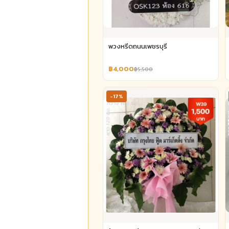
พวงหรีดถนนเพชรบุรี
฿4,000
฿5,500
-17%