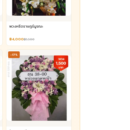
พวงหรีดราษฎร์บูรณะ
฿4,000
฿5,500
-17%