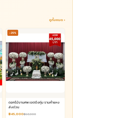
ดูทั้งหมด ›
-25%
ดอกไม้งานศพ เขตบึงกุ่ม รามคำแหง
ส่งด่วน
฿45,000
฿60,000