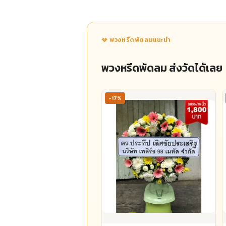
🪭 พวงหรีดพัดลมแนะนำ
พวงหรีดพัดลม ส่งวัดได้เลย
-17%