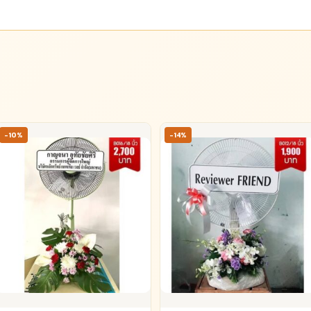
-10%
-14%