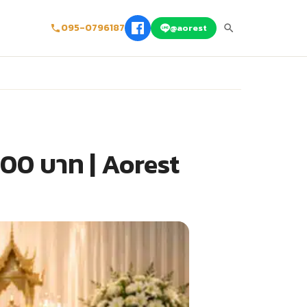
095-0796187
@aorest
300 บาท | Aorest