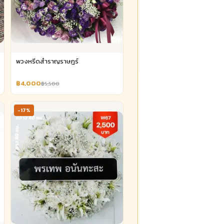
พวงหรีดสำราญราษฎร์
฿4,000
฿5,500
-17%