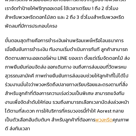
เราจัดทำป้ายให้ฟรีทุกออเดอร์ ใช้เวลาเตรียม 1 ถึง 2 ชั่วโมง
สำหรับพวงหรีดดอกไม้สด และ 2 ถึง 3 ชั่วโมงสำหรับพวงหรีด
พัดลมที่มีการประกอบโครง
ขั้นตอนสุดท้ายคือการชำระเงินผ่านพร้อมเพย์หรือโอนธนาคาร
เมื่อยืนยันการชำระเงิน ทีมงานเริ่มดำเนินการทันที ลูกค้าสามารถ
ติดตามสถานะออเดอร์ผ่าน LINE ของเรา ตั้งแต่เริ่มจัดดอกไม้ ส่ง
ภาพยืนยันก่อนจัดส่ง ออกเดินทาง จนถึงการส่งมอบที่วัดพรหม
สุวรรณสามัคคี ภาพถ่ายยืนยันการส่งมอบช่วยให้ลูกค้าที่ไม่ได้ไป
ร่วมงานมั่นใจว่าพวงหรีดถึงปลายทางเรียบร้อยและตรงตามที่สั่ง
สำหรับลูกค้าที่ต้องการความเร่งด่วนเป็นพิเศษ สามารถแจ้งทีม
งานเพื่อจัดลำดับให้ก่อน รวมถึงสามารถเลือกเวลานัดส่งล่วงหน้า
ได้ตามที่สะดวก การให้บริการที่ครบวงจรนี้ทำให้ Aorest กลาย
เป็นตัวเลือกอันดับต้นๆ สำหรับลูกค้าที่ต้องการ
พวงหรีด
คุณภาพ
ดี ส่งทันเวลา