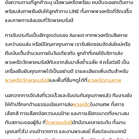
ข้อความตามที่ลูกค้าระบุ เมื่อพวงหรีดพร้อม คนขับจะออกเดินทาง
พร้อมส่งภาพยืนยันให้ลูกค้าทาง LINE ทั้งภาพพวงหรีดที่จัดเสร็จ
และภาพการส่งมอบที่วัดพรหมรังษี
การรับประกันเป็นอีกจุดเด่นของ Aorest หากพวงหรีดเสียหาย
ระหว่างขนส่ง หรือมีปัญหาคุณภาพ เรารับผิดชอบจัดส่งใหม่หรือ
คืนเงินเต็มจำนวนภายในวันเดียวกัน ลูกค้าที่เคยใช้บริการส่ง
พวงหรีดวัดพรหมรังษีกับเรากลับมาสั่งซ้ำเฉลี่ย 4 ครั้งต่อปี เป็น
เครื่องยืนยันคุณภาพได้เป็นอย่างดี รายละเอียดเพิ่มเติมสำหรับ
พวงหรีดวัดพรหมรังษี
และพื้นที่อื่นๆดูได้ที่
พวงหรีดกรุงเทพ
นอกจากการจัดส่งที่รวดเร็วและรับประกันคุณภาพแล้ว ทีมงานยัง
ให้คำปรึกษาด้านธรรมเนียมการส่ง
พวงหรีด
ในงานศพ ทั้งการ
เลือกสี การเลือกข้อความบนป้าย และการเลือกขนาดที่เหมาะสม
กับสถานะของผู้รับ ที่
วัดพรหมรังษี
มักมีงานหลายระดับ ทั้งงาน
บุคคลทั่วไป งานข้าราชการ และงานพระสงฆ์ ซึ่งแต่ละประเภทมี