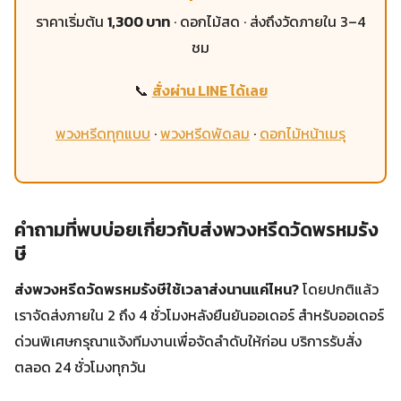
ราคาเริ่มต้น
1,300 บาท
· ดอกไม้สด · ส่งถึงวัดภายใน 3–4
ชม
📞
สั่งผ่าน LINE ได้เลย
พวงหรีดทุกแบบ
·
พวงหรีดพัดลม
·
ดอกไม้หน้าเมรุ
คำถามที่พบบ่อยเกี่ยวกับส่งพวงหรีดวัดพรหมรัง
ษี
ส่งพวงหรีดวัดพรหมรังษีใช้เวลาส่งนานแค่ไหน?
โดยปกติแล้ว
เราจัดส่งภายใน 2 ถึง 4 ชั่วโมงหลังยืนยันออเดอร์ สำหรับออเดอร์
ด่วนพิเศษกรุณาแจ้งทีมงานเพื่อจัดลำดับให้ก่อน บริการรับสั่ง
ตลอด 24 ชั่วโมงทุกวัน