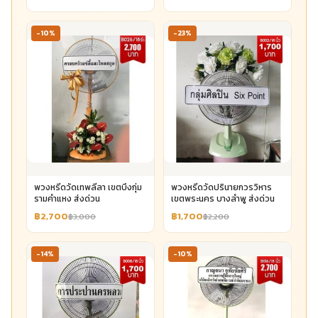
-10%
-23%
พวงหรีดวัดเทพลีลา เขตบึงกุ่ม
พวงหรีดวัดปรินายกวรวิหาร
รามคำแหง ส่งด่วน
เขตพระนคร บางลำพู ส่งด่วน
฿2,700
฿1,700
฿3,000
฿2,200
-14%
-10%