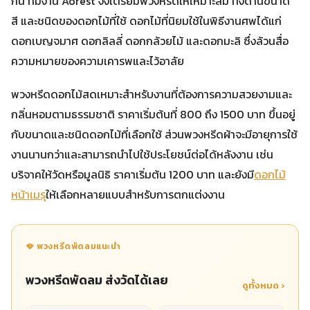
กัน ทีมงาน Aorest จึงเตรียมพวงหรีดให้เหมาะสม ทั้งด้านขนาด
สี และชนิดของดอกไม้ที่ใช้ ดอกไม้ที่นิยมใช้ในพิธีงานศพได้แก่
ดอกเบญจมาศ ดอกลิลลี่ ดอกกล้วยไม้ และดอกมะลิ ซึ่งล้วนสื่อ
ความหมายของความเคารพและไว้อาลัย
พวงหรีดดอกไม้สดเหมาะสำหรับงานที่ต้องการความสวยงามและ
กลิ่นหอมตามธรรมชาติ ราคาเริ่มต้นที่ 800 ถึง 1500 บาท ขึ้นอยู่
กับขนาดและชนิดดอกไม้ที่เลือกใช้ ส่วนพวงหรีดผ้าจะมีอายุการใช้
งานนานกว่าและสามารถนำไปใช้ประโยชน์ต่อได้หลังงาน เช่น
บริจาคให้วัดหรือมูลนิธิ ราคาเริ่มต้น 1200 บาท และยังมี
ดอกไม้
หน้าเมรุ
ให้เลือกหลายแบบสำหรับการตกแต่งงาน
🪭 พวงหรีดพัดลมแนะนำ
พวงหรีดพัดลม ส่งวัดได้เลย
ดูทั้งหมด ›