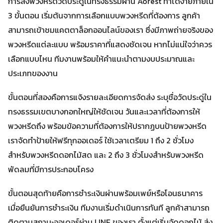
การสั่งพวงหรีดวัดประดู่ในทรงธรรมผ่าน Aorest ทำได้ง่ายภายใน
3 ขั้นตอน เริ่มต้นจากการเลือกแบบพวงหรีดที่ต้องการ ลูกค้า
สามารถเข้าชมแคตตาล็อกออนไลน์ของเรา ซึ่งมีภาพถ่ายจริงของ
พวงหรีดแต่ละแบบ พร้อมราคาที่แสดงชัดเจน หากไม่แน่ใจว่าควร
เลือกแบบไหน ทีมงานพร้อมให้คำแนะนำตามงบประมาณและ
ประเภทของงาน
ขั้นตอนที่สองคือการแจ้งรายละเอียดการจัดส่ง ระบุชื่อวัดประดู่ใน
ทรงธรรมเขตบางกอกใหญ่ให้ชัดเจน วันและเวลาที่ต้องการให้
พวงหรีดถึง พร้อมข้อความที่ต้องการให้ปรากฏบนป้ายพวงหรีด
เราจัดทำป้ายให้ฟรีทุกออเดอร์ ใช้เวลาเตรียม 1 ถึง 2 ชั่วโมง
สำหรับพวงหรีดดอกไม้สด และ 2 ถึง 3 ชั่วโมงสำหรับพวงหรีด
พัดลมที่มีการประกอบโครง
ขั้นตอนสุดท้ายคือการชำระเงินผ่านพร้อมเพย์หรือโอนธนาคาร
เมื่อยืนยันการชำระเงิน ทีมงานเริ่มดำเนินการทันที ลูกค้าสามารถ
ติดตามสถานะออเดอร์ผ่าน LINE ของเรา ตั้งแต่เริ่มจัดดอกไม้ ส่ง