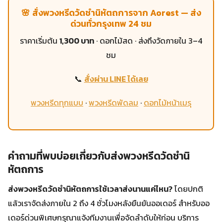
🌸 สั่งพวงหรีดวัดชำนิหัตถการจาก Aorest — ส่ง
ด่วนทั่วกรุงเทพ 24 ชม
ราคาเริ่มต้น
1,300 บาท
· ดอกไม้สด · ส่งถึงวัดภายใน 3–4
ชม
📞
สั่งผ่าน LINE ได้เลย
พวงหรีดทุกแบบ
·
พวงหรีดพัดลม
·
ดอกไม้หน้าเมรุ
คำถามที่พบบ่อยเกี่ยวกับส่งพวงหรีดวัดชำนิ
หัตถการ
ส่งพวงหรีดวัดชำนิหัตถการใช้เวลาส่งนานแค่ไหน?
โดยปกติ
แล้วเราจัดส่งภายใน 2 ถึง 4 ชั่วโมงหลังยืนยันออเดอร์ สำหรับออ
เดอร์ด่วนพิเศษกรุณาแจ้งทีมงานเพื่อจัดลำดับให้ก่อน บริการ