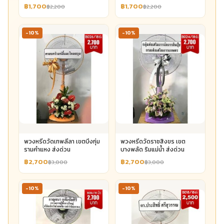
฿1,700
฿1,700
฿2,200
฿2,200
-10%
-10%
พวงหรีดวัดเทพลีลา เขตบึงกุ่ม
พวงหรีดวัดราชสิงขร เขต
รามคำแหง ส่งด่วน
บางพลัด ริมแม่น้ำ ส่งด่วน
฿2,700
฿2,700
฿3,000
฿3,000
-10%
-10%