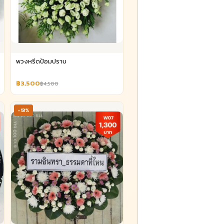
พวงหรีดป้อมปราบ
฿3,500
฿4,500
-13%