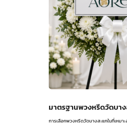
มาตรฐานพวงหรีดวัดบางส
การเลือกพวงหรีดวัดบางสะแกในที่เหมาะส