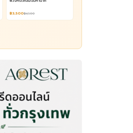
พวงหรีดคลองมหานาค
฿3,500
฿4,500