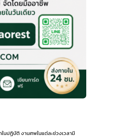
ในปฏิบัติ งานศพในแต่ละช่วงเวลามี