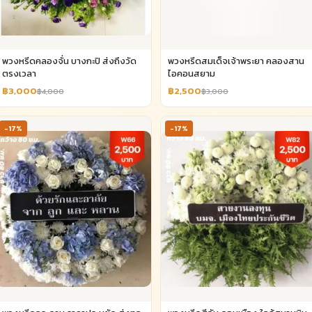
พวงหรีดคลองจั่น บางกะปิ ส่งถึงวัด
พวงหรีดสมเด็จเจ้าพระยา คลองสาน
ตรงเวลา
ไอคอนสยาม
฿3,000
฿2,500
฿4,000
฿3,000
-17%
-17%