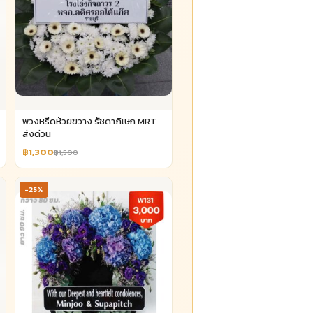
พวงหรีดห้วยขวาง รัชดาภิเษก MRT
ส่งด่วน
฿1,300
฿1,500
-25%